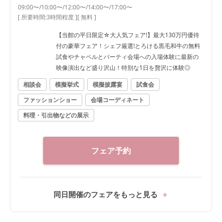
09:00〜/10:00〜/12:00〜/14:00〜/17:00〜
[ 所要時間:
3時間程度
]
[ 無料 ]
【当館の平日限定☆大人気フェア!】最大130万円優待
付の豪華フェア！シェフ厳選!とろける黒毛和牛の無料
試食やチャペルとパーティ会場への入場体験に最新の
映像演出など盛り沢山！特別な1日を贅沢に体験◎
相談会
模擬挙式
模擬披露宴
試食会
ファッションショー
会場コーディネート
料理・引出物などの展示
フェア予約
同日開催のフェアをもっと見る