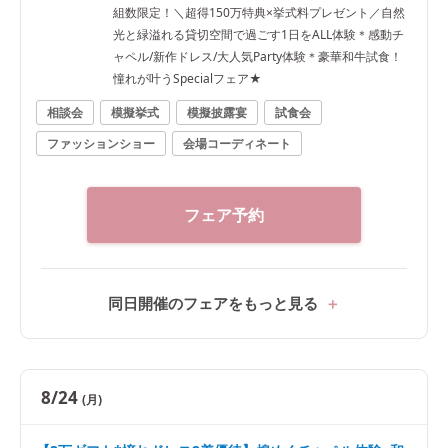
組数限定！＼超得150万特典×挙式料プレゼント／自然
光と緑溢れる貸切空間で過ごす1日をALL体験＊感動チ
ャペル/新作ドレス/大人気Party体験＊豪華和牛試食！
憧れが叶うSpecialフェア★
相談会
模擬挙式
模擬披露宴
試食会
ファッションショー
会場コーディネート
フェア予約
同日開催のフェアをもっと見る
8/24
(月)