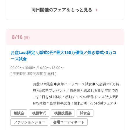
同日開催のフェアをもっと見る
8/16
(日)
お盆Last限定＼挙式0円*最大150万優待／煌き挙式×3万コ
ース試食
09:00〜/10:00〜/14:30〜/18:00〜
[ 所要時間:
3時間程度
]
[ 無料 ]
お盆Last限定◆豪華ハーフコース試食◆＼超得150万特
典×挙式料プレゼント／自然光と緑溢れる貸切空間で過
ごす1日をALL体験＊感動チャペル/新作ドレス/大人気P
arty体験＊豪華和牛試食！憧れが叶うSpecialフェア★
相談会
模擬挙式
模擬披露宴
試食会
ファッションショー
会場コーディネート