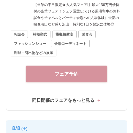
【当館の平日限定☆大人気フェア!】最大130万円優待
付の豪華フェア！シェフ厳選!とろける黒毛和牛の無料
試食やチャペルとパーティ会場への入場体験に最新の
映像演出など盛り沢山！特別な1日を贅沢に体験◎
相談会
模擬挙式
模擬披露宴
試食会
ファッションショー
会場コーディネート
料理・引出物などの展示
フェア予約
同日開催のフェアをもっと見る
8/8
(土)