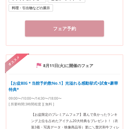
料理・引出物などの展示
フェア予約
オススメ
8月11日(火)
に開催のフェア
【お盆BIG＊当館予約数No.1】光溢れる感動挙式×試食×豪華
特典*
09:00〜/10:00〜/14:30〜/18:00〜
[ 所要時間:
3時間程度
]
[ 無料 ]
【お盆限定のプレミアムフェア】選んで良かったランキ
ング上位を占めたアイテム20大特典をプレゼント！（衣
装3着・写真データ・映像商品等）更に＼贅沢和牛フィレ