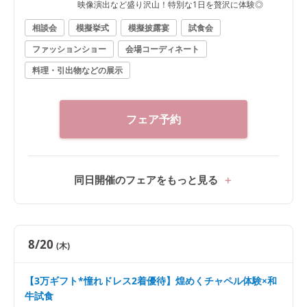
映像演出など盛り沢山！特別な1日を贅沢に体験◎
相談会
模擬挙式
模擬披露宴
試食会
ファッションショー
会場コーディネート
料理・引出物などの展示
フェア予約
同日開催のフェアをもっと見る
8/20
(木)
【3万ギフト*憧れドレス2着優待】煌めくチャペル体験×和
牛試食