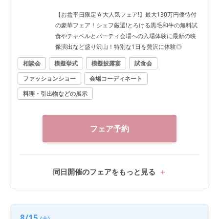
【お盆平日限定☆大人気フェア!】最大130万円優待付
の豪華フェア！シェフ厳選!とろける黒毛和牛の無料試
食やチャペルとパーティ会場への入場体験に最新の映
像演出など盛り沢山！特別な1日を贅沢に体験◎
相談会
模擬挙式
模擬披露宴
試食会
ファッションショー
会場コーディネート
料理・引出物などの展示
フェア予約
同日開催のフェアをもっと見る
8/15
(土)