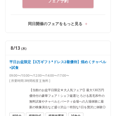
フェア予約
同日開催のフェアをもっと見る
8/13
(木)
平日お盆限定【3万ギフト*ドレス2着優待】煌めくチャペル
×試食
09:00〜/10:00〜/12:00〜/14:00〜/17:00〜
[ 所要時間:
3時間程度
]
[ 無料 ]
【当館のお盆平日限定☆大人気フェア!】最大130万円
優待付の豪華フェア！シェフ厳選!とろける黒毛和牛の
無料試食やチャペルとパーティ会場への入場体験に最
新の映像演出など盛り沢山！特別な1日を贅沢に体験◎
相談会
模擬挙式
模擬披露宴
試食会