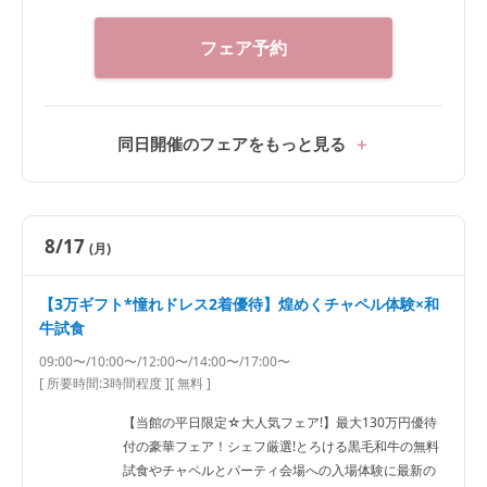
フェア予約
同日開催のフェアをもっと見る
8/17
(月)
【3万ギフト*憧れドレス2着優待】煌めくチャペル体験×和
牛試食
09:00〜/10:00〜/12:00〜/14:00〜/17:00〜
[ 所要時間:
3時間程度
]
[ 無料 ]
【当館の平日限定☆大人気フェア!】最大130万円優待
付の豪華フェア！シェフ厳選!とろける黒毛和牛の無料
試食やチャペルとパーティ会場への入場体験に最新の