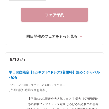
フェア予約
同日開催のフェアをもっと見る
8/10
(月)
平日お盆限定【3万ギフト*ドレス2着優待】煌めくチャペル
×試食
09:00〜/10:00〜/12:00〜/14:00〜/17:00〜
[ 所要時間:
3時間程度
]
[ 無料 ]
【平日のお盆限定☆大人気フェア!】最大130万円優待
付の豪華フェア！シェフ厳選!とろける黒毛和牛の無料