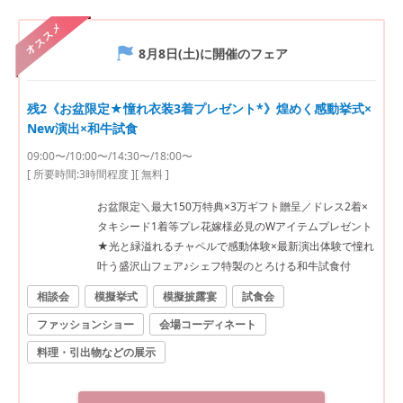
オススメ
8月8日(土)
に開催のフェア
残2《お盆限定★憧れ衣装3着プレゼント*》煌めく感動挙式×
New演出×和牛試食
09:00〜/10:00〜/14:30〜/18:00〜
[ 所要時間:
3時間程度
]
[ 無料 ]
お盆限定＼最大150万特典×3万ギフト贈呈／ドレス2着×
タキシード1着等プレ花嫁様必見のWアイテムプレゼント
★光と緑溢れるチャペルで感動体験×最新演出体験で憧れ
叶う盛沢山フェア♪シェフ特製のとろける和牛試食付
相談会
模擬挙式
模擬披露宴
試食会
ファッションショー
会場コーディネート
料理・引出物などの展示