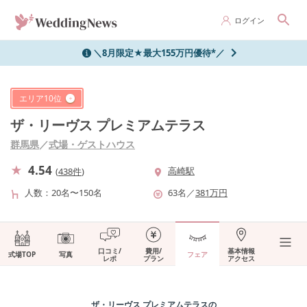
ログイン
＼8月限定★最大155万円優待*／
エリア
10
位
ザ・リーヴス プレミアムテラス
群馬県
／
式場・ゲストハウス
4.54
高崎駅
(
438件
)
人数
20名〜150名
63
名
／
381
万円
口コミ/
費用/
基本情報
式場TOP
写真
フェア
レポ
プラン
アクセス
ザ・リーヴス プレミアムテラス
の