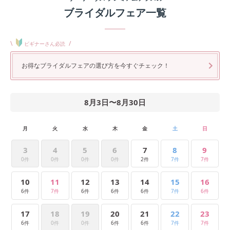
ブライダルフェア一覧
\
/
ビギナーさん必読
お得なブライダルフェアの選び方を今すぐチェック！
8月3日
〜
8月30日
月
火
水
木
金
土
日
3
4
5
6
7
8
9
0件
0件
0件
0件
2件
7件
7件
10
11
12
13
14
15
16
6件
7件
6件
6件
6件
7件
6件
17
18
19
20
21
22
23
6件
0件
0件
6件
6件
7件
7件