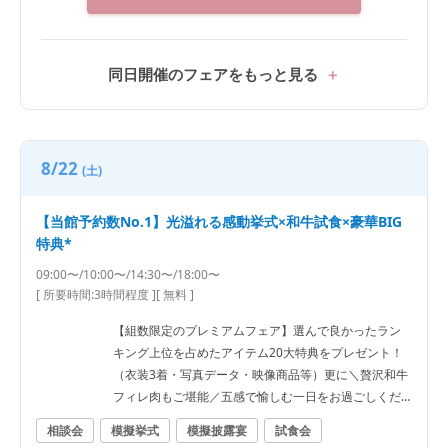
同日開催のフェアをもっと見る
8/22
(土)
【当館予約数No.1】光溢れる感動挙式×和牛試食×豪華BIG
特典*
09:00〜/10:00〜/14:30〜/18:00〜
[ 所要時間:
3時間程度
]
[ 無料 ]
【組数限定のプレミアムフェア】選んで良かったラン
キング上位を占めたアイテム20大特典をプレゼント！
（衣装3着・写真データ・映像商品等）更に＼贅沢和牛
フィレ肉もご堪能／五感で愉しむ一日をお過ごしくだ
さい！
相談会
模擬挙式
模擬披露宴
試食会