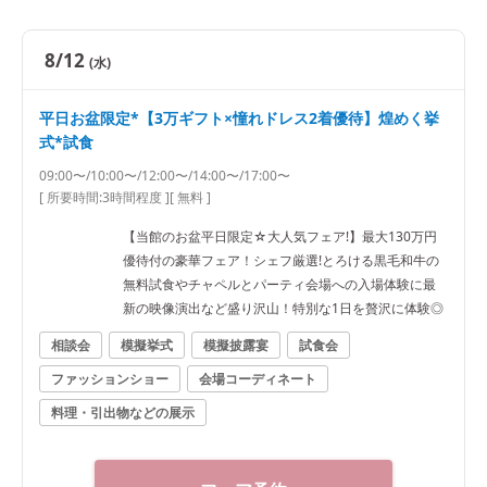
8/12
(水)
平日お盆限定*【3万ギフト×憧れドレス2着優待】煌めく挙
式*試食
09:00〜/10:00〜/12:00〜/14:00〜/17:00〜
[ 所要時間:
3時間程度
]
[ 無料 ]
【当館のお盆平日限定☆大人気フェア!】最大130万円
優待付の豪華フェア！シェフ厳選!とろける黒毛和牛の
無料試食やチャペルとパーティ会場への入場体験に最
新の映像演出など盛り沢山！特別な1日を贅沢に体験◎
相談会
模擬挙式
模擬披露宴
試食会
ファッションショー
会場コーディネート
料理・引出物などの展示