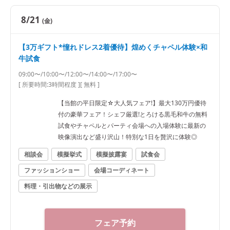
8/21
(金)
【3万ギフト*憧れドレス2着優待】煌めくチャペル体験×和
牛試食
09:00〜/10:00〜/12:00〜/14:00〜/17:00〜
[ 所要時間:
3時間程度
]
[ 無料 ]
【当館の平日限定☆大人気フェア!】最大130万円優待
付の豪華フェア！シェフ厳選!とろける黒毛和牛の無料
試食やチャペルとパーティ会場への入場体験に最新の
映像演出など盛り沢山！特別な1日を贅沢に体験◎
相談会
模擬挙式
模擬披露宴
試食会
ファッションショー
会場コーディネート
料理・引出物などの展示
フェア予約