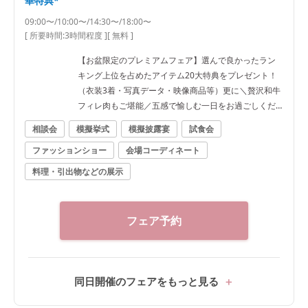
華特典*
09:00〜/10:00〜/14:30〜/18:00〜
[ 所要時間:
3時間程度
]
[ 無料 ]
【お盆限定のプレミアムフェア】選んで良かったラン
キング上位を占めたアイテム20大特典をプレゼント！
（衣装3着・写真データ・映像商品等）更に＼贅沢和牛
フィレ肉もご堪能／五感で愉しむ一日をお過ごしくだ
さい！
相談会
模擬挙式
模擬披露宴
試食会
ファッションショー
会場コーディネート
料理・引出物などの展示
フェア予約
同日開催のフェアをもっと見る