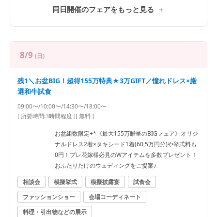
同日開催のフェアをもっと見る
8/9
(日)
残1＼お盆BIG！超得155万特典★3万GIFT／憧れドレス×厳
選和牛試食
09:00〜/10:00〜/14:30〜/18:00〜
[ 所要時間:
3時間程度
]
[ 無料 ]
お盆組数限定+*《最大155万贈呈のBIGフェア》オリジ
ナルドレス2着×タキシード1着(60,5万円分)や挙式料も
0円！プレ花嫁様必見のWアイテムを多数プレゼント！
おふたりだけのウェディングをご提案♪
相談会
模擬挙式
模擬披露宴
試食会
ファッションショー
会場コーディネート
料理・引出物などの展示