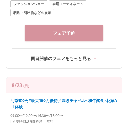
ファッションショー
会場コーディネート
料理・引出物などの展示
フェア予約
同日開催のフェアをもっと見る
8/23
(日)
＼挙式0円*最大150万優待／煌きチャペル×和牛試食×花嫁A
LL体験
09:00〜/10:00〜/14:30〜/18:00〜
[ 所要時間:
3時間程度
]
[ 無料 ]