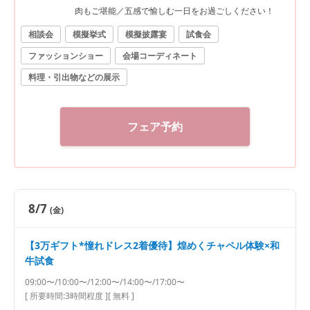
肉もご堪能／五感で愉しむ一日をお過ごしください！
相談会
模擬挙式
模擬披露宴
試食会
ファッションショー
会場コーディネート
料理・引出物などの展示
フェア予約
8/7
(金)
【3万ギフト*憧れドレス2着優待】煌めくチャペル体験×和
牛試食
09:00〜/10:00〜/12:00〜/14:00〜/17:00〜
[ 所要時間:
3時間程度
]
[ 無料 ]