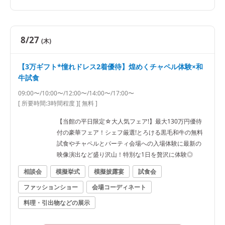
8/27
(木)
【3万ギフト*憧れドレス2着優待】煌めくチャペル体験×和
牛試食
09:00〜/10:00〜/12:00〜/14:00〜/17:00〜
[ 所要時間:
3時間程度
]
[ 無料 ]
【当館の平日限定☆大人気フェア!】最大130万円優待
付の豪華フェア！シェフ厳選!とろける黒毛和牛の無料
試食やチャペルとパーティ会場への入場体験に最新の
映像演出など盛り沢山！特別な1日を贅沢に体験◎
相談会
模擬挙式
模擬披露宴
試食会
ファッションショー
会場コーディネート
料理・引出物などの展示