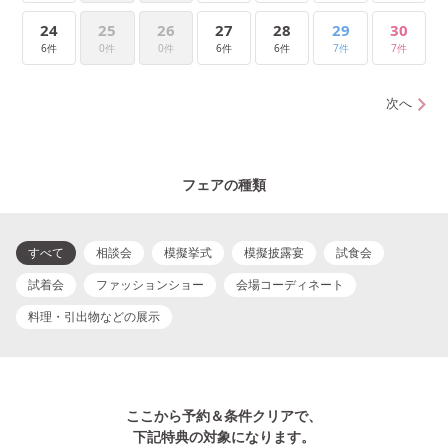
24
25
26
27
28
29
30
6件
0件
0件
6件
6件
7件
7件
次へ
フェアの種類
すべて
相談会
模擬挙式
模擬披露宴
試食会
試着会
ファッションショー
会場コーディネート
料理・引出物などの展示
ここから予約＆条件クリアで、
下記特典の対象になります。