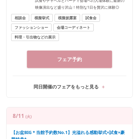
試食やチャペルとパーティ会場への入場体験に最新の
映像演出など盛り沢山！特別な1日を贅沢に体験◎
相談会
模擬挙式
模擬披露宴
試食会
ファッションショー
会場コーディネート
料理・引出物などの展示
フェア予約
同日開催のフェアをもっと見る
8/11
(火)
【お盆BIG＊当館予約数No.1】光溢れる感動挙式×試食×豪