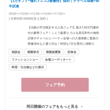
【3万ギフト*憧れドレス2着優待】煌めくチャペル体験×和
牛試食
09:00〜/10:00〜/12:00〜/14:00〜/17:00〜
[ 所要時間:
3時間程度
]
[ 無料 ]
【当館の平日限定☆大人気フェア!】最大130万円優待
付の豪華フェア！シェフ厳選!とろける黒毛和牛の無料
試食やチャペルとパーティ会場への入場体験に最新の
映像演出など盛り沢山！特別な1日を贅沢に体験◎
相談会
模擬挙式
模擬披露宴
試食会
ファッションショー
会場コーディネート
料理・引出物などの展示
フェア予約
同日開催のフェアをもっと見る