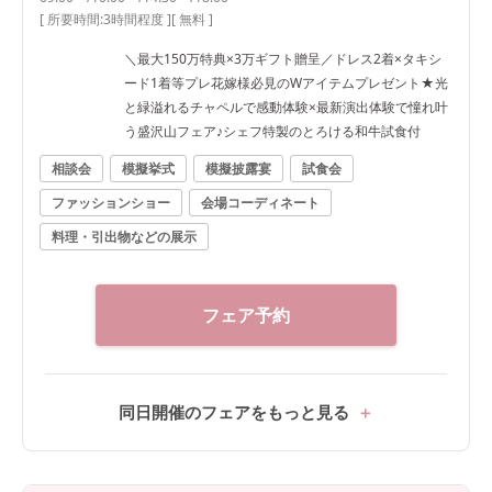
[ 所要時間:
3時間程度
]
[ 無料 ]
＼最大150万特典×3万ギフト贈呈／ドレス2着×タキシ
ード1着等プレ花嫁様必見のWアイテムプレゼント★光
と緑溢れるチャペルで感動体験×最新演出体験で憧れ叶
う盛沢山フェア♪シェフ特製のとろける和牛試食付
相談会
模擬挙式
模擬披露宴
試食会
ファッションショー
会場コーディネート
料理・引出物などの展示
フェア予約
同日開催のフェアをもっと見る