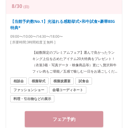
8/30
(日)
【当館予約数No.1】光溢れる感動挙式×和牛試食×豪華BIG
特典*
09:00〜/10:00〜/14:30〜/18:00〜
[ 所要時間:
3時間程度
]
[ 無料 ]
【組数限定のプレミアムフェア】選んで良かったラン
キング上位を占めたアイテム20大特典をプレゼント！
（衣装3着・写真データ・映像商品等）更に＼贅沢和牛
フィレ肉もご堪能／五感で愉しむ一日をお過ごしくだ
さい！
相談会
模擬挙式
模擬披露宴
試食会
ファッションショー
会場コーディネート
料理・引出物などの展示
フェア予約