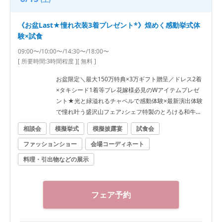
《お盆Last★憧れ衣装3着プレゼント*》煌めく感動挙式体
験×試食
09:00〜/10:00〜/14:30〜/18:00〜
[ 所要時間:
3時間程度
]
[ 無料 ]
お盆限定＼最大150万特典×3万ギフト贈呈／ドレス2着
×タキシード1着等プレ花嫁様必見のWアイテムプレゼ
ント★光と緑溢れるチャペルで感動体験×最新演出体験
で憧れ叶う盛沢山フェア♪シェフ特製のとろける和牛試
食付
相談会
模擬挙式
模擬披露宴
試食会
ファッションショー
会場コーディネート
料理・引出物などの展示
フェア予約