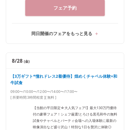
フェア予約
同日開催のフェアをもっと見る
8/28
(金)
【3万ギフト*憧れドレス2着優待】煌めくチャペル体験×和
牛試食
09:00〜/10:00〜/12:00〜/14:00〜/17:00〜
[ 所要時間:
3時間程度
]
[ 無料 ]
【当館の平日限定☆大人気フェア!】最大130万円優待
付の豪華フェア！シェフ厳選!とろける黒毛和牛の無料
試食やチャペルとパーティ会場への入場体験に最新の
映像演出など盛り沢山！特別な1日を贅沢に体験◎