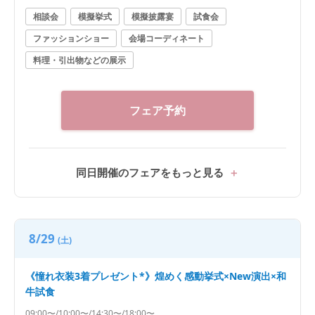
相談会
模擬挙式
模擬披露宴
試食会
ファッションショー
会場コーディネート
料理・引出物などの展示
フェア予約
同日開催のフェアをもっと見る
8/29
(土)
《憧れ衣装3着プレゼント*》煌めく感動挙式×New演出×和
牛試食
09:00〜/10:00〜/14:30〜/18:00〜