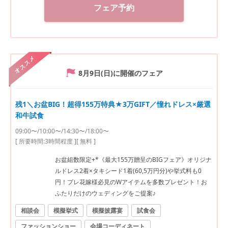
フェア予約
オススメ
8月9日(日)
に開催のフェア
残1＼お盆BIG！超得155万特典★3万GIFT／憧れドレス×厳選
和牛試食
09:00〜/10:00〜/14:30〜/18:00〜
[ 所要時間:
3時間程度
]
[ 無料 ]
お盆組数限定+*《最大155万贈呈のBIGフェア》オリジナ
ルドレス2着×タキシード1着(60,5万円分)や挙式料も0
円！プレ花嫁様必見のWアイテムを多数プレゼント！お
ふたりだけのウェディングをご提案♪
相談会
模擬挙式
模擬披露宴
試食会
ファッションショー
会場コーディネート