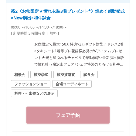
残2《お盆限定★憧れ衣装3着プレゼント*》煌めく感動挙式
×New演出×和牛試食
09:00〜/10:00〜/14:30〜/18:00〜
[ 所要時間:
3時間程度
]
[ 無料 ]
お盆限定＼最大150万特典×3万ギフト贈呈／ドレス2着
×タキシード1着等プレ花嫁様必見のWアイテムプレゼ
ント★光と緑溢れるチャペルで感動体験×最新演出体験
で憧れ叶う盛沢山フェア♪シェフ特製のとろける和牛試
食付
相談会
模擬挙式
模擬披露宴
試食会
ファッションショー
会場コーディネート
料理・引出物などの展示
フェア予約