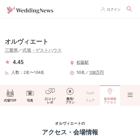
ログイン
オルヴィエート
三重県
／
式場・ゲストハウス
4.45
松阪駅
人数
2名〜104名
50
名
／
108
万円
口コミ/
費用/
基本情報
式場TOP
写真
フェア
レポ
プラン
アクセス
オルヴィエート
の
アクセス・会場情報