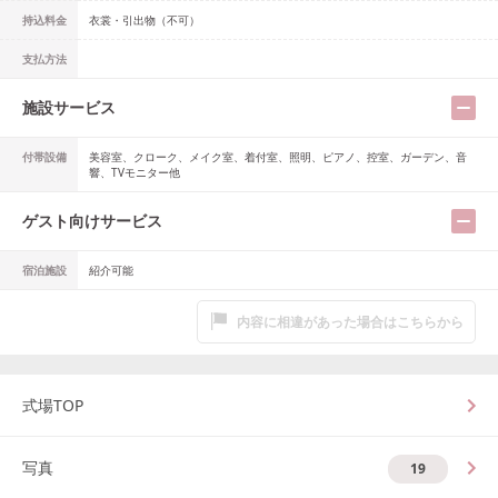
持込料金
衣裳・引出物（不可）
支払方法
施設サービス
付帯設備
美容室、クローク、メイク室、着付室、照明、ピアノ、控室、ガーデン、音
響、TVモニター他
ゲスト向けサービス
宿泊施設
紹介可能
内容に相違があった場合はこちらから
式場TOP
写真
19