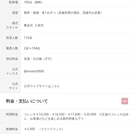
駐車場
100台（無料）
送迎
新郎・新婦、各1台ずつ（高速利用の場合、高速代が必要）
挙式
教会式
人前式
スタイル
収容人数
110
名
着席人数
2名
〜
104名
持込料金
衣裳・引出物（不可）
公式
@
orvieto0906
インスタ
公式
公式ウェブサイトはこちら
サイト
料金・支払いについて
料理料金
フレンチ￥14,300・￥16,500・￥17,600・￥20,900 ※王道のフレンチ以外
に、お茶漬けなどを楽しめる創作和食もアリ
飲物料金
￥3,300 （フリードリンク）