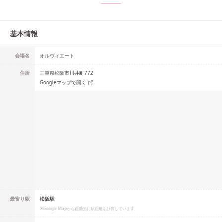
基本情報
会場名
オルヴィエート
住所
三重県松阪市川井町772
Googleマップで開く
最寄り駅
松阪駅
※Google Mapから自動的に駅距離を計算しています