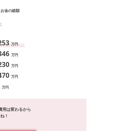
たお金の総額
？
253
万円
346
万円
230
万円
470
万円
万円
費用は変わるから
てね！