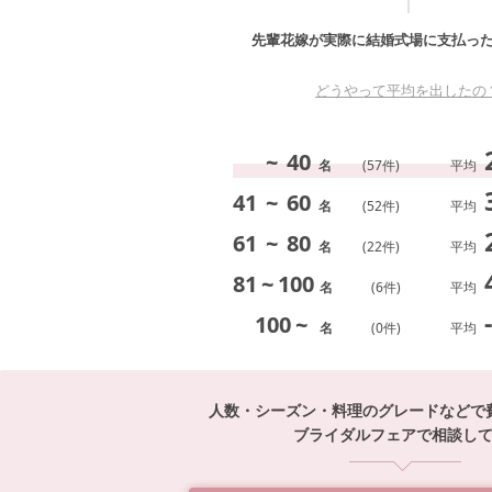
先輩花嫁が実際に結婚式場に支払っ
どうやって平均を出したの
~
40
名
(
57
件)
平均
41
~
60
名
(
52
件)
平均
61
~
80
名
(
22
件)
平均
81
~
100
名
(
6
件)
平均
-
100
~
名
(
0
件)
平均
人数・シーズン・料理のグレードなどで
ブライダルフェアで相談し