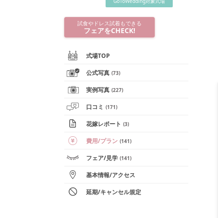
GoToWedding対象式場
試食やドレス試着もできる
フェアをCHECK!
式場TOP
公式写真
(
73
)
実例写真
(
227
)
口コミ
(
171
)
花嫁レポート
(
3
)
費用/
プラン
(
141
)
フェア
/見学
(
141
)
基本情報
/
アクセス
延期/キャンセル規定