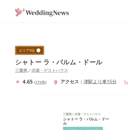
エリア
3
位
シャトー ラ・パルム・ドール
三重県
／
式場・ゲストハウス
4.65
アクセス
津駅より車15分
(
171件
)
三重県
／
式場・ゲストハウス
シャトー ラ・パルム・ドー
ル