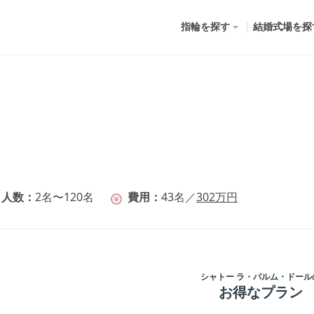
指輪を探す
結婚式場を探
人数
2名〜120名
費用
43
名
／
302
万円
シャトー ラ・パルム・ドール
お得なプラン