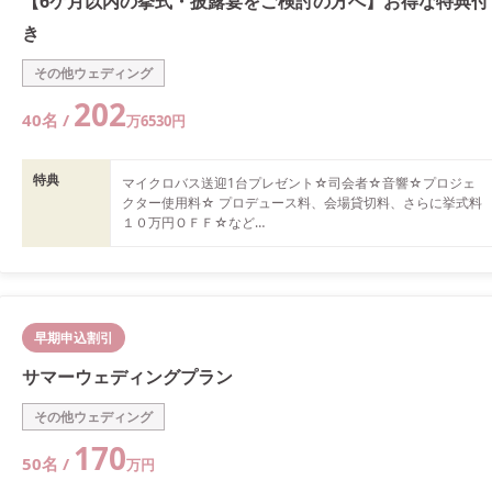
【6ケ月以内の挙式・披露宴をご検討の方へ】お得な特典付
き
その他ウェディング
202
40
名 /
万
6530
円
特典
マイクロバス送迎1台プレゼント☆司会者☆音響☆プロジェ
クター使用料☆ プロデュース料、会場貸切料、さらに挙式料
１０万円ＯＦＦ☆など

その他プランとの併用不可。実施日、人数にて変動有り。
早期申込割引
サマーウェディングプラン
その他ウェディング
170
50
名 /
万
円