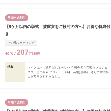
早期申込割引
【9ケ月以内の挙式・披露宴をご検討の方へ】お得な特典付
き
その他ウェディング
207
40
名 /
万
530
円
特典
マイクロバス送迎1台プレゼント☆司会者☆音響☆プロジェ
クター使用料☆ プロデュース料、会場貸切料、さらに挙式料
１０万円ＯＦＦ☆など

その他プランとの併用不可。実施日、人数にて変動有り。
早期申込割引