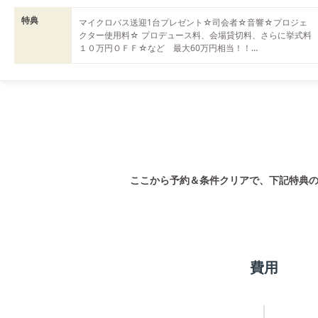
特典
マイクロバス送迎1台プレゼント☆司会者☆音響☆プロジェ
クター使用料☆ プロデュース料、会場貸切料、さらに挙式料
１０万円ＯＦＦ☆など　最大60万円相当！！

その他プランとの併用不可。実施日、人数にて変動有り。組
数限定。
ここから予約＆条件クリアで、
下記特典
費用