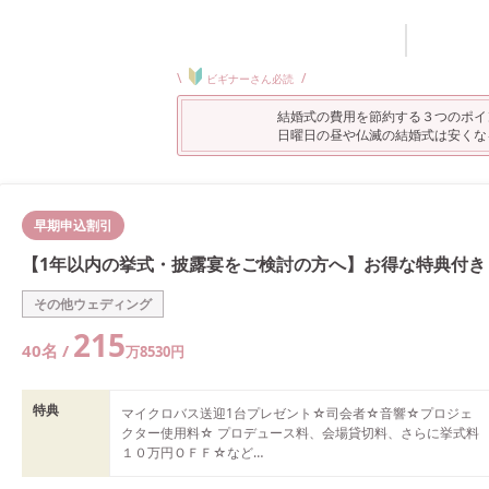
\
/
ビギナーさん必読
結婚式の費用を節約する３つのポイ
日曜日の昼や仏滅の結婚式は安くな
早期申込割引
【1年以内の挙式・披露宴をご検討の方へ】お得な特典付き
その他ウェディング
215
40
名 /
万
8530
円
特典
マイクロバス送迎1台プレゼント☆司会者☆音響☆プロジェ
クター使用料☆ プロデュース料、会場貸切料、さらに挙式料
１０万円ＯＦＦ☆など

その他プランとの併用不可。実施日、人数にて変動有り。