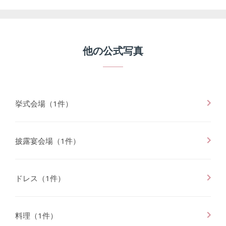
他の公式写真
挙式会場
（
1
件）
披露宴会場
（
1
件）
ドレス
（
1
件）
料理
（
1
件）