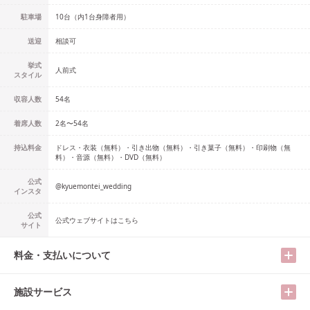
駐車場
10台（内1台身障者用）
送迎
相談可
挙式
人前式
スタイル
収容人数
54
名
着席人数
2名
〜
54名
持込料金
ドレス・衣装（無料）・引き出物（無料）・引き菓子（無料）・印刷物（無
料）・音源（無料）・DVD（無料）
公式
@
kyuemontei_wedding
インスタ
公式
公式ウェブサイトはこちら
サイト
料金・支払いについて
施設サービス