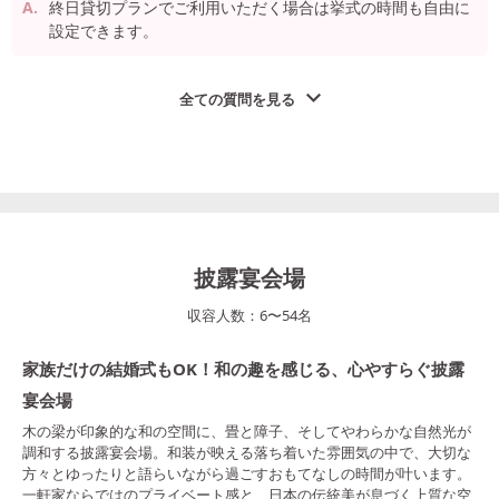
終日貸切プランでご利用いただく場合は挙式の時間も自由に
設定できます。
全ての質問を見る
披露宴会場
収容人数：
6
〜
54
名
家族だけの結婚式もOK！和の趣を感じる、心やすらぐ披露
宴会場
木の梁が印象的な和の空間に、畳と障子、そしてやわらかな自然光が
調和する披露宴会場。和装が映える落ち着いた雰囲気の中で、大切な
方々とゆったりと語らいながら過ごすおもてなしの時間が叶います。
一軒家ならではのプライベート感と、日本の伝統美が息づく上質な空