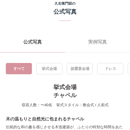
久右衛門邸
の
公式写真
公式写真
実例写真
すべて
挙式会場
披露宴会場
ドレス
挙式会場
チャペル
収容人数：
〜
40
名
挙式スタイル：
教会式
/
人前式
木の温もりと自然光に包まれるチャペル
伝統的な和の趣を感じさせる木造建築が、ふたりの特別な時間をあた