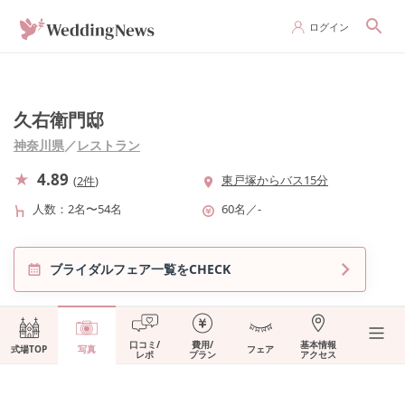
ログイン
久右衛門邸
神奈川県
／
レストラン
4.89
東戸塚からバス15分
(
2件
)
人数
2名〜54名
60名
／
-
ブライダルフェア一覧をCHECK
口コミ/
費用/
基本情報
式場TOP
写真
フェア
レポ
プラン
アクセス