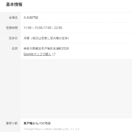
基本情報
会場名
久右衛門邸
営業時間
11:00～15:00,17:00～22:00
定休日
月曜（祝日は営業し翌火曜が定休）
住所
神奈川県横浜市戸塚区名瀬町2026
Googleマップで開く
最寄り駅
東戸塚からバス15分
※Google Mapから自動的に駅距離を計算しています