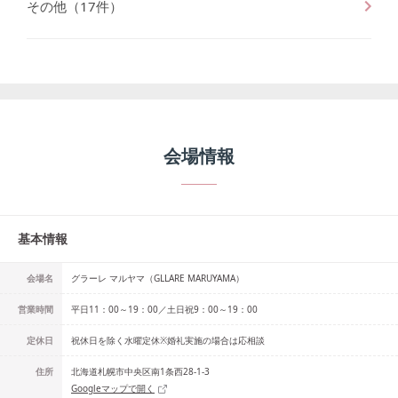
その他
（
17
件）
会場情報
基本情報
会場名
グラーレ マルヤマ（GLLARE MARUYAMA）
営業時間
平日11：00～19：00／土日祝9：00～19：00
定休日
祝休日を除く水曜定休※婚礼実施の場合は応相談
住所
北海道札幌市中央区南1条西28-1-3
Googleマップで開く