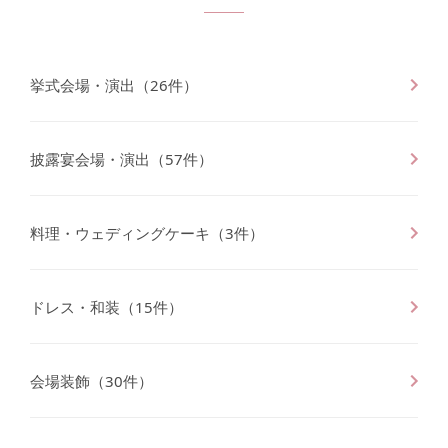
挙式会場・演出
（
26
件）
披露宴会場・演出
（
57
件）
料理・ウェディングケーキ
（
3
件）
ドレス・和装
（
15
件）
会場装飾
（
30
件）