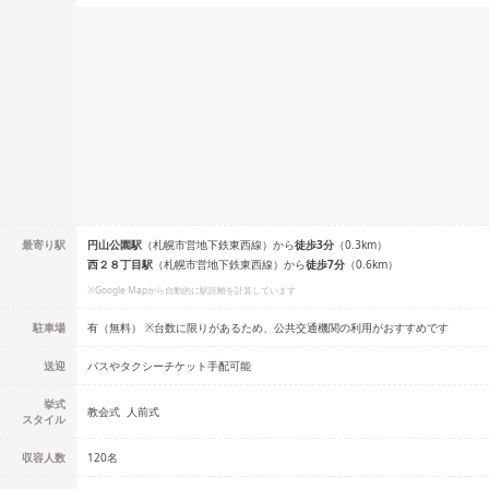
最寄り駅
円山公園
駅
（
札幌市営地下鉄東西線
）
から
徒歩
3
分
（
0.3
km）
西２８丁目
駅
（
札幌市営地下鉄東西線
）
から
徒歩
7
分
（
0.6
km）
※Google Mapから自動的に駅距離を計算しています
駐車場
有（無料） ※台数に限りがあるため、公共交通機関の利用がおすすめです
送迎
バスやタクシーチケット手配可能
挙式
教会式
人前式
スタイル
収容人数
120
名