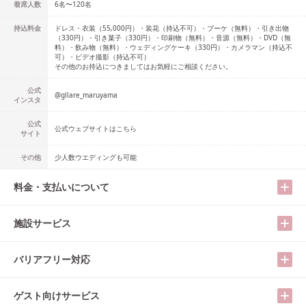
着席人数
6名
〜
120名
持込料金
ドレス・衣装（55,000円）・装花（持込不可）・ブーケ（無料）・引き出物
（330円）・引き菓子（330円）・印刷物（無料）・音源（無料）・DVD（無
料）・飲み物（無料）・ウェディングケーキ（330円）・カメラマン（持込不
可）・ビデオ撮影（持込不可）
その他のお持込につきましてはお気軽にご相談ください。
公式
@
gllare_maruyama
インスタ
公式
公式ウェブサイトはこちら
サイト
その他
少人数ウエディングも可能
料金・支払いについて
施設サービス
バリアフリー対応
ゲスト向けサービス