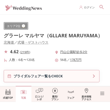
ログイン
エリア
2
位
グラーレ マルヤマ（GLLARE MARUYAMA）
北海道
／
式場・ゲストハウス
4.62
円山公園駅徒歩2分
(
219件
)
人数
6名〜120名
56
名
／
178
万円
ブライダルフェア一覧をCHECK
口コミ/
費用/
基本情報
式場TOP
写真
フェア
レポ
プラン
アクセス