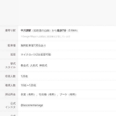
最寄り駅
中川原
駅
（
近鉄湯の山線
）
から
徒歩
7
分
（
0.6
km）
※Google Mapから自動的に駅距離を計算しています
駐車場
無料駐車場130台あり
送迎
マイクロバス2台送迎可能
挙式
教会式
人前式
神前式
スタイル
収容人数
120
名
着席人数
10名
〜
120名
持込料金
衣裳（有料）、引出物（有料）、ブーケ（有料）
公式
@
lascenemariage
インスタ