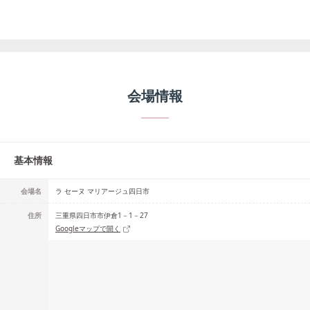
会場情報
基本情報
会場名
ラ セーヌ マリアージュ四日市
住所
三重県四日市市伊倉1－1－27
Googleマップで開く