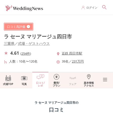
ログイン
口コミ高評価
ラ セーヌ マリアージュ四日市
三重県
／
式場・ゲストハウス
4.61
近鉄 四日市駅
(
254件
)
人数
10名〜120名
39
名
／
231
万円
口コミ/
費用/
基本情報
式場TOP
写真
フェア
レポ
プラン
アクセス
ラ セーヌ マリアージュ四日市
の
口コミ