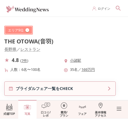
ログイン
エリア
9
位
THE OTOWA(音羽)
長野県
／
レストラン
4.8
小諸駅
(
7件
)
人数
6名〜100名
35
名
／
169
万円
ブライダルフェア一覧をCHECK
口コミ/
費用/
基本情報
式場TOP
写真
フェア
レポ
プラン
アクセス