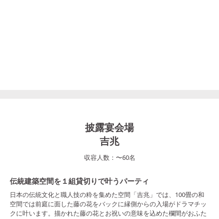
披露宴会場
吉兆
収容人数：
〜
60
名
伝統建築空間を１組貸切りで叶うパーティ
日本の伝統文化と職人技の粋を集めた空間「吉兆」では、100畳の和
空間では前庭に面した藤の花をバックに縁側からの入場がドラマチッ
クに叶います。描かれた藤の花とお祝いの意味を込めた欄間がおふた