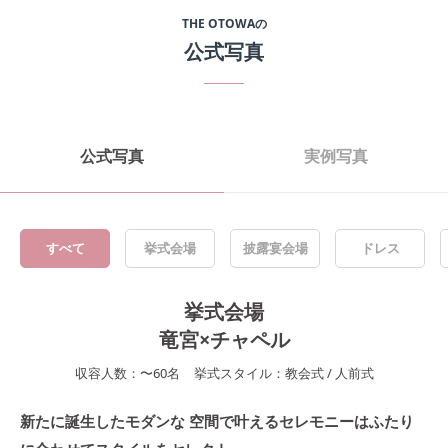
THE OTOWA
の
公式写真
公式写真
実例写真
すべて
挙式会場
披露宴会場
ドレス
挙式会場
竜宮×チャペル
収容人数：
〜
60
名
挙式スタイル：
教会式
/
人前式
新たに誕生したモダンな 空間で叶えるセレモニーはふたり