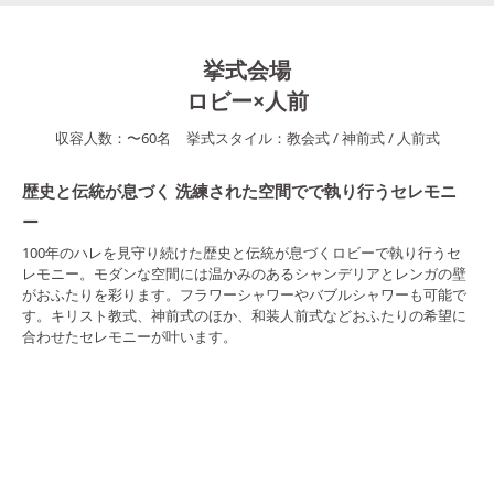
挙式会場
ロビー×人前
収容人数：
〜
60
名
挙式スタイル：
教会式
/
神前式
/
人前式
歴史と伝統が息づく 洗練された空間でで執り行うセレモニ
ー
100年のハレを見守り続けた歴史と伝統が息づくロビーで執り行うセ
レモニー。モダンな空間には温かみのあるシャンデリアとレンガの壁
がおふたりを彩ります。フラワーシャワーやバブルシャワーも可能で
す。キリスト教式、神前式のほか、和装人前式などおふたりの希望に
合わせたセレモニーが叶います。