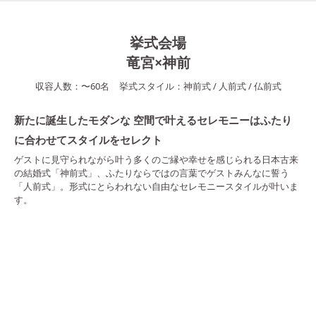
挙式会場
竜宮×神前
収容人数：
〜
60
名
挙式スタイル：
神前式
/
人前式
/
仏前式
新たに誕生したモダンな 空間で叶えるセレモニーはふたり
に合わせてスタイルをセレクト
ゲストに見守られながら叶う多くのご縁や幸せを感じられる日本古来
の結婚式「神前式」、ふたりならではの言葉でゲストみんなに誓う
「人前式」。形式にとらわれない自由なセレモニースタイルが叶いま
す。