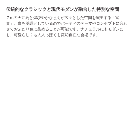
伝統的なクラシックと現代モダンが融合した特別な空間
７mの天井高と煌びやかな照明が広々とした空間を演出する「富
貴」。白を基調としているのでパーティのテーマやコンセプトに合わ
せておふたり色に染めることが可能です。ナチュラルにもモダンに
も、可愛らしくも大人っぽくも変幻自在な会場です。