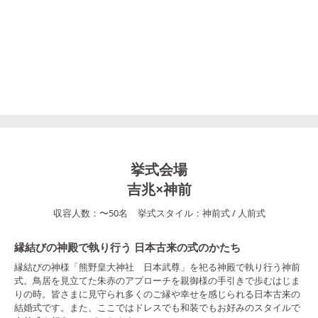
挙式会場
吉兆×神前
収容人数：
〜
50
名
挙式スタイル：
神前式
/
人前式
縁結びの神殿で執り行う 日本古来の式のかたち
縁結びの神様「熊野皇大神社 日本武尊」を祀る神殿で執り行う神前
式。鳥居を見立てた朱赤のアプローチを親御様の手引きで歩むはじま
りの時。皆さまに見守られ多くのご縁や幸せを感じられる日本古来の
結婚式です。また、ここではドレスでも和装でもお好みのスタイルで