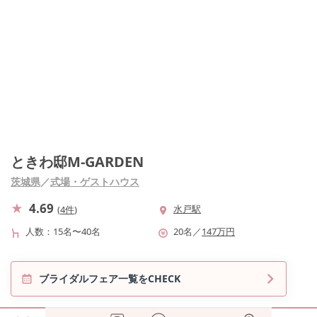
ときわ邸M-GARDEN
茨城県
／
式場・ゲストハウス
4.69
水戸駅
(
4件
)
人数
15名〜40名
20
名
／
147
万円
ブライダルフェア一覧をCHECK