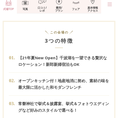
口コミ/
費用/
基本情報
式場TOP
写真
フェア
レポ
プラン
アクセス
この会場の
3つの特徴
0
1
.
【21年夏New Open】千波湖を一望できる贅沢な
ロケーション！新郎新婦宿泊もOK
0
2
.
オープンキッチン付！地産地消に努め、素材の味を
最大限に活かした和モダンフレンチ
0
3
.
常磐神社で挙式＆披露宴、挙式＆フォトウエディン
グなど好みのスタイルで選べる！