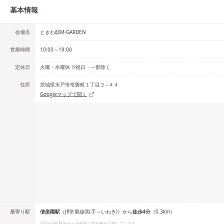
基本情報
会場名
ときわ邸M-GARDEN
営業時間
10:00～19:00
定休日
火曜・水曜休 ※祝日・一部除く
住所
茨城県水戸市常磐町１丁目２−４４
Googleマップで開く
最寄り駅
偕楽園
駅
（
JR常磐線(取手～いわき)
）
から
徒歩
4
分
（
0.3
km）
※Google Mapから自動的に駅距離を計算しています