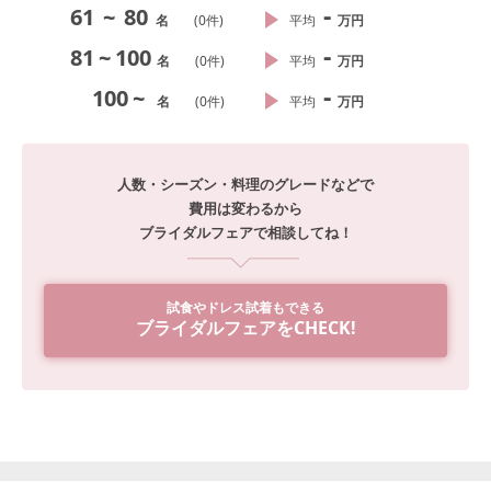
-
61
~
80
名
(
0
件)
平均
万円
-
81
~
100
名
(
0
件)
平均
万円
-
100
~
名
(
0
件)
平均
万円
人数・シーズン・料理のグレードなどで
費用は変わるから
ブライダルフェアで相談してね！
試食やドレス試着もできる
ブライダルフェアをCHECK!