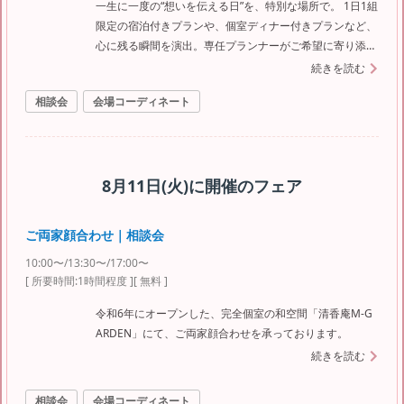
一生に一度の“想いを伝える日”を、特別な場所で。 1日1組
限定の宿泊付きプランや、個室ディナー付きプランなど、
心に残る瞬間を演出。専任プランナーがご希望に寄り添
い、最高の一日をサポートいたしますのでお気軽にご相談
続きを読む
くださいませ。
相談会
会場コーディネート
8月11日(火)
に開催のフェア
ご両家顔合わせ｜相談会
10:00〜/13:30〜/17:00〜
[ 所要時間:
1時間程度
]
[ 無料 ]
令和6年にオープンした、完全個室の和空間「清香庵M-G
ARDEN」にて、ご両家顔合わせを承っております。
続きを読む
相談会
会場コーディネート