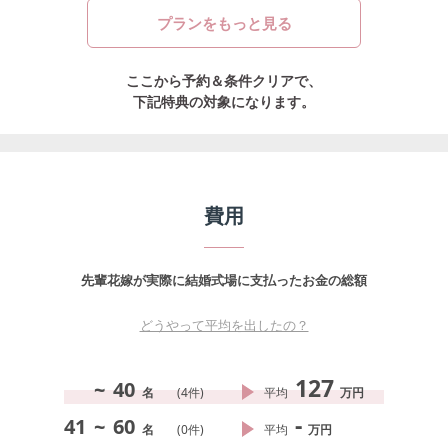
プランをもっと見る
ここから予約＆条件クリアで、
下記特典の対象になります。
費用
先輩花嫁が実際に結婚式場に支払ったお金の総額
どうやって平均を出したの？
127
~
40
名
(
4
件)
平均
万円
-
41
~
60
名
(
0
件)
平均
万円