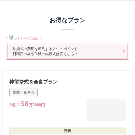
お得なプラン
\
/
ビギナーさん必読
結婚式の費用を節約する３つのポイント
日曜日の昼や仏滅の結婚式は安くなる？
神前挙式＆会食プラン
挙式・食事会
38
6
名 /
万
8080
円
特典