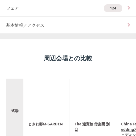
フェア
124
基本情報／アクセス
周辺会場との比較
式場
ときわ邸M-GARDEN
The 迎賓館 偕楽園 別
China Te
邸
eddin
ェディン