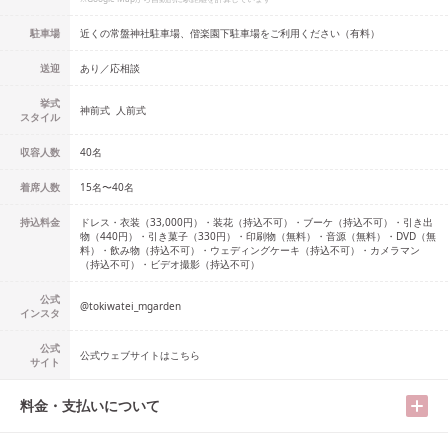
駐車場
近くの常盤神社駐車場、偕楽園下駐車場をご利用ください（有料）
送迎
あり／応相談
挙式
神前式
人前式
スタイル
収容人数
40
名
着席人数
15名
〜
40名
持込料金
ドレス・衣装（33,000円）・装花（持込不可）・ブーケ（持込不可）・引き出
物（440円）・引き菓子（330円）・印刷物（無料）・音源（無料）・DVD（無
料）・飲み物（持込不可）・ウェディングケーキ（持込不可）・カメラマン
（持込不可）・ビデオ撮影（持込不可）
公式
@
tokiwatei_mgarden
インスタ
公式
公式ウェブサイトはこちら
サイト
料金・支払いについて