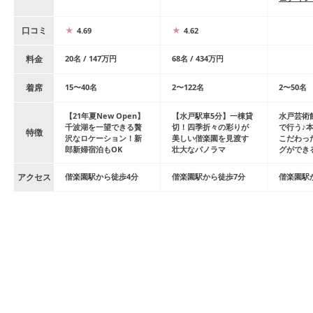
口コミ
4.69
4.62
料金
20
名
/
147
万円
68
名
/
434
万円
着席
15
〜
40
名
2
〜
122
名
2
〜
50
名
【21年夏New Open】
【水戸駅車5分】一棟貸
水戸芸術
千波湖を一望できる贅
切！四季折々の彩りが
で行う♪
特徴
沢なロケーション！新
美しい偕楽園を見渡す
こだわっ
郎新婦宿泊もOK
壮大なパノラマ
グができ
アクセス
偕楽園
駅
から
徒歩
4
分
偕楽園
駅
から
徒歩
7
分
偕楽園
駅