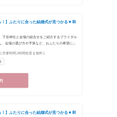
べる！】ふたりに合った結婚式が見つかる★和
！ 下谷神社と会場の組合せをご紹介するブライダル
ん、会場の選び方や予算など、おふたりの希望に合
。神社結婚式のプロに何でもご相談下さい♪ ◆神
[ 所要時間:
2時間程度
]
[ 無料 ]
区神楽坂2-11 tel
0：00（火曜定休） 【アクセス】 JR線「飯田橋駅」西口徒歩
示
・南北線、都営大江戸線「飯田橋駅」B3出口徒歩1
約
べる！】ふたりに合った結婚式が見つかる★和