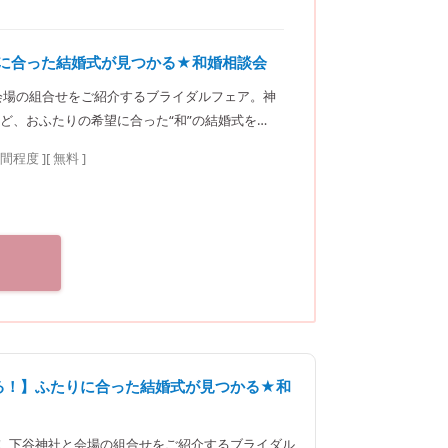
りに合った結婚式が見つかる★和婚相談会
会場の組合せをご紹介するブライダルフェア。神
ど、おふたりの希望に合った“和”の結婚式をご
サロン（神社結
時間程度
]
[ 無料 ]
東京メトロ東西線・有楽町線・南北線、都営大江
べる！】ふたりに合った結婚式が見つかる★和
！ 下谷神社と会場の組合せをご紹介するブライダル