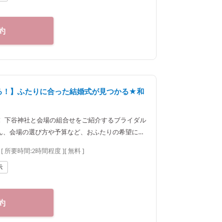
・南北線、都営大江戸線「飯田橋駅」B3出口徒歩1
約
べる！】ふたりに合った結婚式が見つかる★和
！ 下谷神社と会場の組合せをご紹介するブライダル
ん、会場の選び方や予算など、おふたりの希望に合
。神社結婚式のプロに何でもご相談下さい♪ ◆神
[ 所要時間:
2時間程度
]
[ 無料 ]
区神楽坂2-11 tel
0：00（火曜定休） 【アクセス】 JR線「飯田橋駅」西口徒歩
示
・南北線、都営大江戸線「飯田橋駅」B3出口徒歩1
約