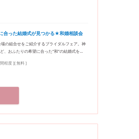
りに合った結婚式が見つかる★和婚相談会
会場の組合せをご紹介するブライダルフェア。神
ど、おふたりの希望に合った“和”の結婚式をご
サロン（神社結
時間程度
]
[ 無料 ]
東京メトロ東西線・有楽町線・南北線、都営大江