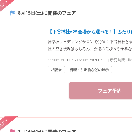
ススメ
8月15日(土)
に開催のフェア
【下谷神社×25会場から選べる！】ふた
神楽坂ウェディングサロンで開催！ 下谷神社と
社の空き状況はもちろん、会場の選び方や予算な
提案致します。神社結婚式のプロに何でもご相談下さい♪ ◆神楽坂ウェディング
11:00〜/13:00〜/16:00〜/18:00〜
[ 所要時間:
2
婚式.jp）◆ 〒162-0825 東京都新宿区神楽坂2-11 tel 03-6265-0866 11：00～20：00（火曜定休）
【アクセス】 JR線「飯田橋駅」西口徒歩3分／
相談会
料理・引出物などの展示
戸線「飯田橋駅」B3出口徒歩1分
フェア予約
ススメ
8月16日(日)
に開催のフェア