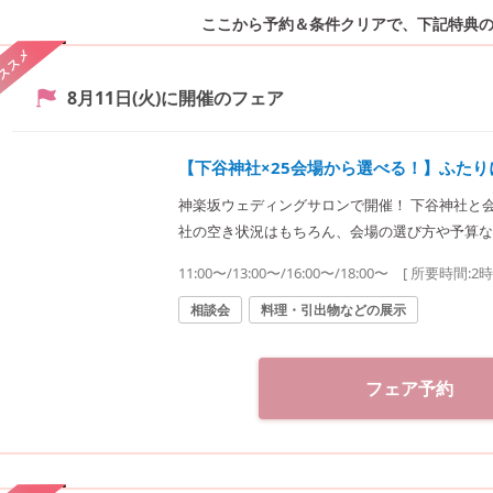
ここから予約＆条件クリアで、
下記特典
ススメ
8月11日(火)
に開催のフェア
【下谷神社×25会場から選べる！】ふた
神楽坂ウェディングサロンで開催！ 下谷神社と
社の空き状況はもちろん、会場の選び方や予算な
提案致します。神社結婚式のプロに何でもご相談下さい♪ ◆神楽坂ウェディング
11:00〜/13:00〜/16:00〜/18:00〜
[ 所要時間:
2
婚式.jp）◆ 〒162-0825 東京都新宿区神楽坂2-11 tel 03-6265-0866 11：00～20：00（火曜定休）
【アクセス】 JR線「飯田橋駅」西口徒歩3分／
相談会
料理・引出物などの展示
戸線「飯田橋駅」B3出口徒歩1分
フェア予約