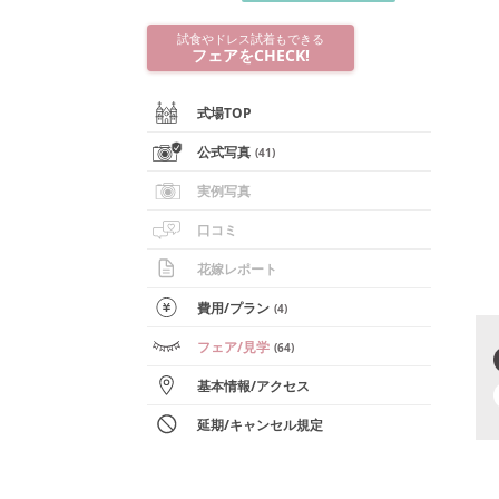
試食やドレス試着もできる
フェアをCHECK!
式場TOP
公式写真
(
41
)
実例写真
口コミ
花嫁レポート
費用/
プラン
(
4
)
フェア
/見学
(
64
)
基本情報
/
アクセス
延期/キャンセル規定