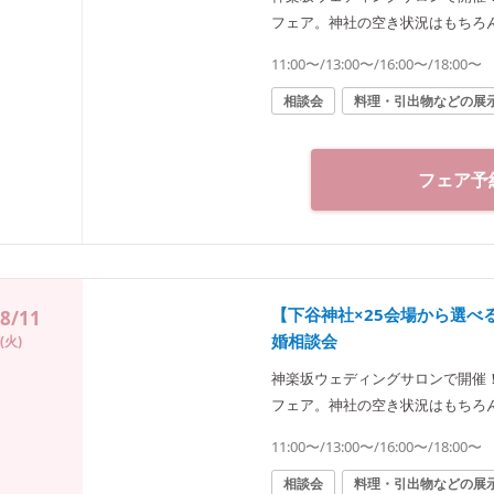
フェア。神社の空き状況はもちろ
った“和”の結婚式をご提案致します
11:00〜/13:00〜/16:00〜/18:00〜
楽坂ウェディングサロン（神社結婚式.jp）◆ 〒162-0825 東京都新宿
03-6265-0866 11：00～2
相談会
料理・引出物などの展
3分／東京メトロ東西線・有楽町線
分
フェア予
【下谷神社×25会場から選
8/11
婚相談会
(火)
神楽坂ウェディングサロンで開催
フェア。神社の空き状況はもちろ
った“和”の結婚式をご提案致します
11:00〜/13:00〜/16:00〜/18:00〜
楽坂ウェディングサロン（神社結婚式.jp）◆ 〒162-0825 東京都新宿
03-6265-0866 11：00～2
相談会
料理・引出物などの展