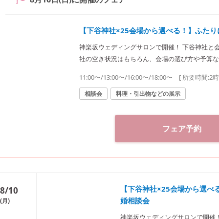
【下谷神社×25会場から選べる！】ふた
神楽坂ウェディングサロンで開催！ 下谷神社と
社の空き状況はもちろん、会場の選び方や予算な
提案致します。神社結婚式のプロに何でもご相談下さい♪ ◆神楽坂ウェディング
11:00〜/13:00〜/16:00〜/18:00〜
[ 所要時間:
2
婚式.jp）◆ 〒162-0825 東京都新宿区神楽坂2-11 tel 03-6265-0866 11：00～20：00（火曜定休）
【アクセス】 JR線「飯田橋駅」西口徒歩3分／
相談会
料理・引出物などの展示
戸線「飯田橋駅」B3出口徒歩1分
フェア予約
【下谷神社×25会場から選
8/10
婚相談会
(月)
神楽坂ウェディングサロンで開催