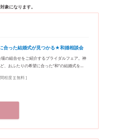
の対象になります。
りに合った結婚式が見つかる★和婚相談会
会場の組合せをご紹介するブライダルフェア。神
ど、おふたりの希望に合った“和”の結婚式をご
サロン（神社結
時間程度
]
[ 無料 ]
東京メトロ東西線・有楽町線・南北線、都営大江