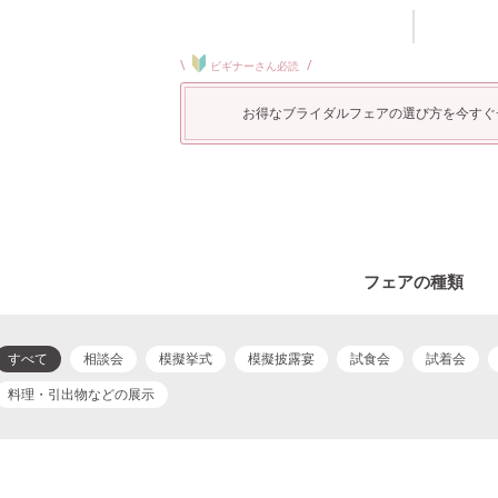
\
/
ビギナーさん必読
お得なブライダルフェアの選び方を今すぐ
フェアの種類
すべて
相談会
模擬挙式
模擬披露宴
試食会
試着会
料理・引出物などの展示