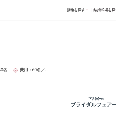
指輪を探す
結婚式場を探
50名
費用
60名
／
-
下谷神社
の
ブライダルフェア