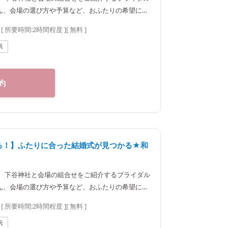
ん、会場の選び方や予算など、おふたりの希望に合
。神社結婚式のプロに何でもご相談下さい♪ ◆神
[ 所要時間:
2時間程度
]
[ 無料 ]
区神楽坂2-11 tel
0：00（火曜定休） 【アクセス】 JR線「飯田橋駅」西口徒歩
示
・南北線、都営大江戸線「飯田橋駅」B3出口徒歩1
約
べる！】ふたりに合った結婚式が見つかる★和
！ 下谷神社と会場の組合せをご紹介するブライダル
ん、会場の選び方や予算など、おふたりの希望に合
。神社結婚式のプロに何でもご相談下さい♪ ◆神
[ 所要時間:
2時間程度
]
[ 無料 ]
区神楽坂2-11 tel
0：00（火曜定休） 【アクセス】 JR線「飯田橋駅」西口徒歩
示