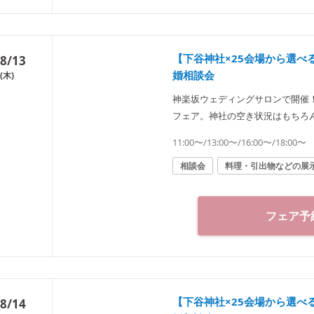
【下谷神社×25会場から選
8/13
婚相談会
(木)
神楽坂ウェディングサロンで開催
フェア。神社の空き状況はもちろ
った“和”の結婚式をご提案致します
11:00〜/13:00〜/16:00〜/18:00〜
楽坂ウェディングサロン（神社結婚式.jp）◆ 〒162-0825 東京都新宿
03-6265-0866 11：00～2
相談会
料理・引出物などの展
3分／東京メトロ東西線・有楽町線
分
フェア予
【下谷神社×25会場から選
8/14