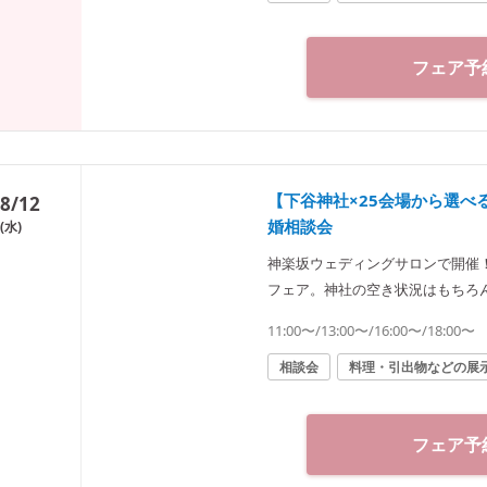
3分／東京メトロ東西線・有楽町線
分
フェア予
【下谷神社×25会場から選
8/12
婚相談会
(水)
神楽坂ウェディングサロンで開催
フェア。神社の空き状況はもちろ
った“和”の結婚式をご提案致します
11:00〜/13:00〜/16:00〜/18:00〜
楽坂ウェディングサロン（神社結婚式.jp）◆ 〒162-0825 東京都新宿
03-6265-0866 11：00～2
相談会
料理・引出物などの展
3分／東京メトロ東西線・有楽町線
分
フェア予