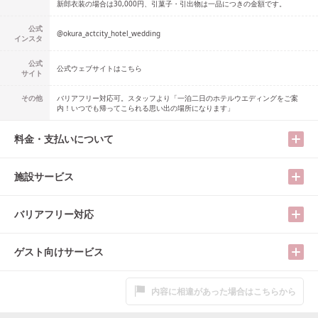
新郎衣装の場合は30,000円、引菓子・引出物は一品につきの金額です。
公式
@
okura_actcity_hotel_wedding
インスタ
公式
公式ウェブサイトはこちら
サイト
その他
バリアフリー対応可。スタッフより「一泊二日のホテルウエディングをご案
内！いつでも帰ってこられる思い出の場所になります」
料金・支払いについて
施設サービス
バリアフリー対応
ゲスト向けサービス
内容に相違があった場合はこちらから