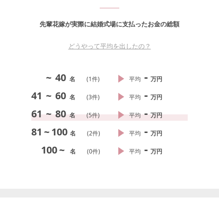
先輩花嫁が実際に結婚式場に支払ったお金の総額
どうやって平均を出したの？
-
~
40
名
(
1
件)
平均
万円
-
41
~
60
名
(
3
件)
平均
万円
-
61
~
80
名
(
5
件)
平均
万円
-
81
~
100
名
(
2
件)
平均
万円
-
100
~
名
(
0
件)
平均
万円