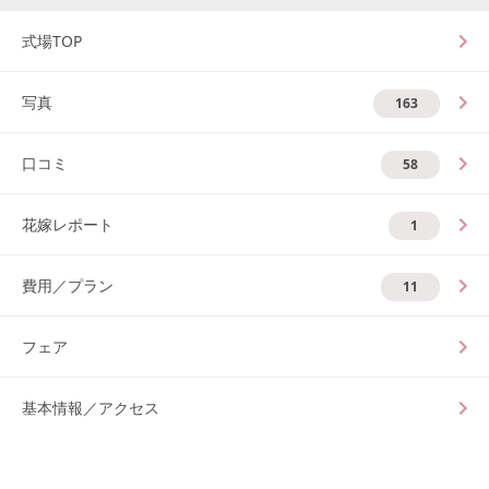
式場TOP
写真
163
口コミ
58
花嫁レポート
1
費用／プラン
11
フェア
基本情報／アクセス