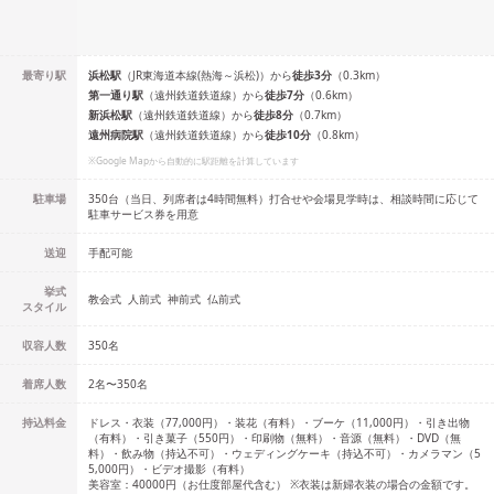
最寄り駅
浜松
駅
（
JR東海道本線(熱海～浜松)
）
から
徒歩
3
分
（
0.3
km）
第一通り
駅
（
遠州鉄道鉄道線
）
から
徒歩
7
分
（
0.6
km）
新浜松
駅
（
遠州鉄道鉄道線
）
から
徒歩
8
分
（
0.7
km）
遠州病院
駅
（
遠州鉄道鉄道線
）
から
徒歩
10
分
（
0.8
km）
※Google Mapから自動的に駅距離を計算しています
駐車場
350台（当日、列席者は4時間無料）打合せや会場見学時は、相談時間に応じて
駐車サービス券を用意
送迎
手配可能
挙式
教会式
人前式
神前式
仏前式
スタイル
収容人数
350
名
着席人数
2名
〜
350名
持込料金
ドレス・衣装（77,000円）・装花（有料）・ブーケ（11,000円）・引き出物
（有料）・引き菓子（550円）・印刷物（無料）・音源（無料）・DVD（無
料）・飲み物（持込不可）・ウェディングケーキ（持込不可）・カメラマン（5
5,000円）・ビデオ撮影（有料）
美容室：40000円（お仕度部屋代含む） ※衣装は新婦衣装の場合の金額です。