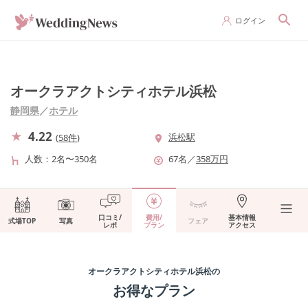
ログイン
オークラアクトシティホテル浜松
静岡県
／
ホテル
4.22
浜松駅
(
58件
)
人数
2名〜350名
67
名
／
358
万円
口コミ/
費用/
基本情報
式場TOP
写真
フェア
レポ
プラン
アクセス
オークラアクトシティホテル浜松
の
お得なプラン