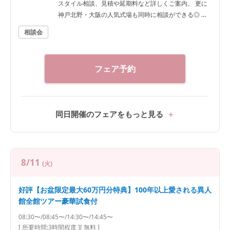
スタイル相談、見積や延期料など詳しくご案内。 更に
神戸北野・大阪の人気式場も同時に相談ができる◎ 時
期や人数、式場変更に迷っている方もお気軽にご参加
相談会
を。 ＼式場探しをこれから始めるふたりも安心／ ・結
婚式の流れやダンドリ、予算など丁寧にご案内 ・現地
見学さながらの体験で結婚式の一日を体感できる ＼オ
フェア予約
ンラインフェアご参加で新郎新婦様応援プレゼント／
ロケーション前撮り10万円分or結婚式のアルバム10万
円分 ※ご婚礼お申込にてどちらかお選びいただけます
同日開催のフェアをもっと見る
8/11
(火)
好評【お盆限定最大60万円分特典】100年以上愛される異人
館全館ツアー豪華試食付
08:30〜/08:45〜/14:30〜/14:45〜
[ 所要時間:
3時間程度
]
[ 無料 ]