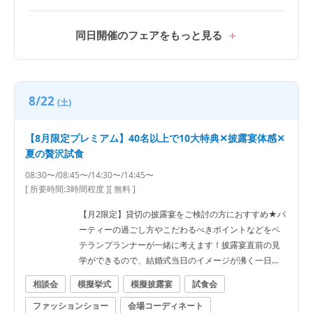
同日開催のフェアをもっと見る
8/22
(土)
【8月限定プレミアム】40名以上で10大特典✕披露宴体感✕
夏の贅沢試食
08:30〜/08:45〜/14:30〜/14:45〜
[ 所要時間:
3時間程度
]
[ 無料 ]
【月2限定】貸切の披露宴をご検討の方におすすめ★パ
ーティーの過ごし方やこだわるべきポイントなどをベ
テランプランナーが一緒に考えます！披露宴直前の見
学ができるので、結婚式当日のイメージが沸く一日
に！ ■豪華特典■ 2万円相当の無料試食／料理より10
相談会
模擬挙式
模擬披露宴
試食会
万円OFF／提携衣裳レンタルご優待／レストランチケッ
ファッションショー
会場コーディネート
ト2万円分 他