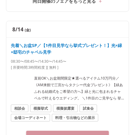
同日開催のフェアをもっと見る
い。 ◆相談会 経験豊富なプランナーがおふたりのご希
望を伺いながら、結婚式のイメージづくりからご予算
の考え方まで丁寧にご案内。 大切なゲストを私邸に招
くような、ゲストとの距離が近いアットホームな一日
8/14
(金)
をご提案します。 ◆無料試食会 口コミでも高評価の美
食をフェアで体験。 一軒家貸切だからこそ叶う、お料
先着＼お盆SP／【1件目見学なら挙式プレゼント！】光×緑
理を中心としたおもてなしウエディングの魅力をご紹
×邸宅のチャペル見学
介します。 ◆初見学でお得に 1件目見学の方限定で、
嬉しい特典をご用意。 〈来館特典〉 ・提携ホテルレス
08:30〜/08:45〜/14:30〜/14:45〜
トランで使える2万円分ペアディナーチケット 〈ご成約
[ 所要時間:
3時間程度
]
[ 無料 ]
特典〉 ・生演奏付きチャペル挙式20万円分プレゼント
直前OK＼お盆期間限定★選べるアイテム10万円分／
・ドレス・アイテム特典など
《AM来館で三宮からタクシー代金プレゼント》【緑あ
ふれる結婚式をご希望の方へ】緑と光に包まれるチャ
ペルで叶えるウエディング。 ＼1件目のご見学なら 挙
式料20万円分プレゼント★／ 経験豊富なプランナー
相談会
模擬挙式
模擬披露宴
試食会
が、おふたりならではのご結婚式をご提案します。 ■
会場コーディネート
料理・引出物などの展示
来館特典 ・ご来館時タクシー料金（※AM限定） ・2万
円相当の無料ご試食 ・提携ホテルレストランで使える2
万円分ご優待（※1件目見学限定） ■成約特典 ・ドレス