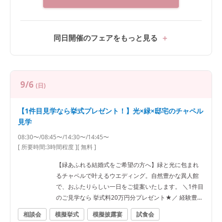
の豪華8大特典もご用意しております。 美食でもてなす
上質なおもてなしと、100年以上の歴史を刻む異人館の
特別な空間を、この機会にぜひご体感ください。 ◆相
談会 経験豊富なプランナーがおふたりのご希望を伺い
同日開催のフェアをもっと見る
ながら、結婚式のイメージづくりからご予算の考え方
まで丁寧にご案内。 大切なゲストを私邸に招くよう
な、ゲストとの距離が近いアットホームな一日をご提
案します。 ◆無料試食会 口コミでも高評価の美食をフ
9/6
(日)
ェアで体験。 一軒家貸切だからこそ叶う、お料理を中
心としたおもてなしウエディングの魅力をご紹介しま
【1件目見学なら挙式プレゼント！】光×緑×邸宅のチャペル
す。 ◆初見学でお得に 1件目見学の方限定で、嬉しい
見学
特典をご用意。 〈来館特典〉 ・提携ホテルレストラン
で使える2万円分ペアディナーチケット 〈ご成約特典〉
08:30〜/08:45〜/14:30〜/14:45〜
・生演奏付きチャペル挙式20万円分プレゼント ・ドレ
[ 所要時間:
3時間程度
]
[ 無料 ]
ス・アイテム特典など
【緑あふれる結婚式をご希望の方へ】緑と光に包まれ
るチャペルで叶えるウエディング。自然豊かな異人館
で、おふたりらしい一日をご提案いたします。 ＼1件目
のご見学なら 挙式料20万円分プレゼント★／ 経験豊富
なプランナーが、ご希望の時期やご人数、ご予算に合
相談会
模擬挙式
模擬披露宴
試食会
わせて、おふたりならではのご結婚式をご提案いたし