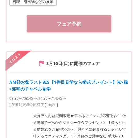
料理・引出物などの展示
もてなしの味を試そう。 ◇1件目見学がおすすめ◇ ・挙
式料20万円分プレゼント！ ・提携レストラン2万円ご優
待 ※ご希望の方にはグループ会場「北野異人館 旧ハンタ
フェア予約
ー邸」のご紹介も同時でさせて頂きます。事前にお伝え
ください。
オススメ
8月16日(日)
に開催のフェア
AM◎お盆ラストBIG【1件目見学なら挙式プレゼント】光×緑
×邸宅のチャペル見学
08:30〜/08:45〜/14:30〜/14:45〜
[ 所要時間:
3時間程度
]
[ 無料 ]
大好評＼お盆期間限定★選べるアイテム10万円分／ 《A
M来館で三宮からタクシー代金プレゼント》【緑あふれ
る結婚式をご希望の方へ】緑と光に包まれるチャペルで
叶えるウエディング。 ＼1件目のご見学なら 挙式料20万