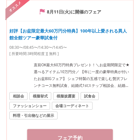
オススメ
8月11日(火)
に開催のフェア
好評【お盆限定最大60万円分特典】100年以上愛される異人
館全館ツアー豪華試食付
08:30〜/08:45〜/14:30〜/14:45〜
[ 所要時間:
3時間程度
]
[ 無料 ]
直前OK最大60万円特典プレゼント！＼お盆期間限定で★
選べるアイテム10万円分／ 【年に一度の豪華特典が付い
たお盆BIGフェア】 シェフ特製の五感で楽しむ贅沢フレ
ンチコース無料試食、結婚式1stステップ相談会、結婚式
直前のコーディネートが付いたトータルフェア♪ ■料理口
相談会
模擬挙式
模擬披露宴
試食会
コミ高評価！贅沢2万円相当のフレンチを無料試食 「パリ
ファッションショー
会場コーディネート
金賞スペシャリテ」「甘鯛の鱗焼き」「とろける黒毛和
牛フィレ肉のポワレ」「パティシエ特製スイーツ」など
料理・引出物などの展示
豪華メニューでおもてなしの味を試そう。 ◇1件目見学
がおすすめ◇ ・挙式料20万円分プレゼント！ ・提携レス
トラン2万円ご優待 ※ご希望の方にはグループ会場「北野
フェア予約