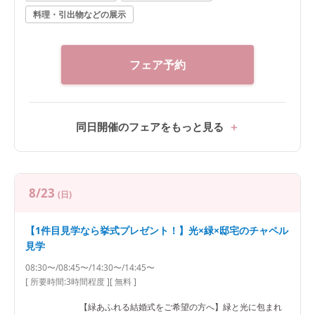
料理・引出物などの展示
フェア予約
同日開催のフェアをもっと見る
8/23
(日)
【1件目見学なら挙式プレゼント！】光×緑×邸宅のチャペル
見学
08:30〜/08:45〜/14:30〜/14:45〜
[ 所要時間:
3時間程度
]
[ 無料 ]
【緑あふれる結婚式をご希望の方へ】緑と光に包まれ