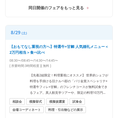
礼メニュー無料試食 「パリ金賞スペシャリテ」「パリ
パリの鯛の鱗焼き」「とろける特選黒毛和牛フィレ」
同日開催のフェアをもっと見る
をご試食。口コミでも好評の婚礼料理をゲスト目線で
ご体感いただけます。 ・本番直前コーディネート見学
結婚式直前のコーディネートをご見学。テーブル装花
や会場の雰囲気など、本番さながらの空間をご覧いた
8/29
(土)
だき、当日のイメージを膨らませていただけます。
【おもてなし重視の方へ】特選牛×甘鯛 人気婚礼メニュー＜
2万円相当＞食べ比べ
08:30〜/08:45〜/14:30〜/14:45〜
[ 所要時間:
3時間程度
]
[ 無料 ]
【先着2組限定！料理重視にオススメ】 世界的シェフが
料理を手掛ける旧クルペ邸の「パリ金賞スペシャリテ×
特選牛フィレ×甘鯛」のフレンチコースが無料試食でき
るフェア。異人館見学ツアーや、限定の料理10万円特
典も見逃せない。 ■料理の人気ポイント■ ①ゲストに
相談会
模擬挙式
模擬披露宴
試食会
喜んでもらえる逸品 ②決まったコースはなく、予算や
会場コーディネート
料理・引出物などの展示
希望に応じ一品一品選べる ③貸切会場のため料理の個
別対応が柔軟 ④自分たちのオリジナルメニューを振舞