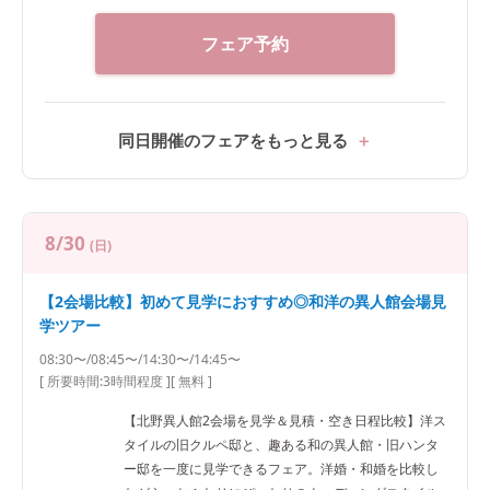
える ■フェア参加の感想■ ・「本当にゲストのかたに
喜んでもらえそうだなと思う美味しいお料理でした。
フェア予約
お料理の融通がきくというのは大きな決定点でし
た。」 ・「試食させていただいたお料理はどれもとて
も美味しかったです。一品ずつ選ぶことができ、産地
のリクエストなども受け付けて頂けるとのことで、お
同日開催のフェアをもっと見る
料理を選ぶのが楽しみです。」
8/30
(日)
【2会場比較】初めて見学におすすめ◎和洋の異人館会場見
学ツアー
08:30〜/08:45〜/14:30〜/14:45〜
[ 所要時間:
3時間程度
]
[ 無料 ]
【北野異人館2会場を見学＆見積・空き日程比較】洋ス
タイルの旧クルペ邸と、趣ある和の異人館・旧ハンタ
ー邸を一度に見学できるフェア。洋婚・和婚を比較し