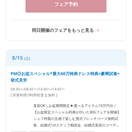
最大30％OFF ・アイテム特典（※時期・人数により異
フェア予約
なります）
同日開催のフェアをもっと見る
8/15
(土)
PM◎お盆スペシャル*最大60万特典ドレス特典×豪華試食×
挙式見学
08:30〜/08:45〜/14:30〜/14:45〜
[ 所要時間:
3時間程度
]
[ 無料 ]
直前OK＼お盆期間限定★選べるアイテム10万円分／
【お盆限定スペシャル特典が付いたBIGフェアを開催】
シェフ特製の五感で楽しむ贅沢フレンチコース無料試
食、結婚式1stステップ相談会、結婚式直前のコーディ
ネートが付いたトータルフェア♪ ■料理口コミ高評価！