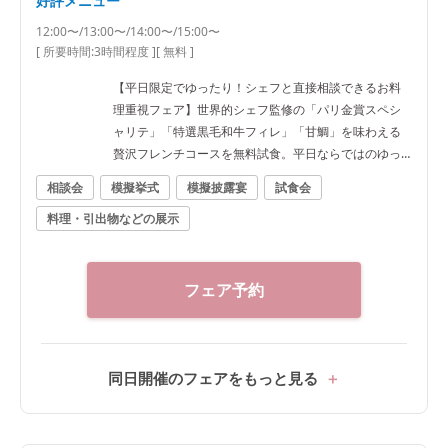
好評メニュー
待（※1件目見学限定） ■成約特典 ・ドレス最大30％O
FF ・アイテム特典（※時期・人数により異なります）
12:00〜/13:00〜/14:00〜/15:00〜
[ 所要時間:
3時間程度
]
[ 無料 ]
【平日限定でゆったり！シェフと直接相談できるお料
理重視フェア】世界的シェフ監修の「パリ金賞スペシ
ャリテ」「特選黒毛和牛フィレ」「甘鯛」を味わえる
贅沢フレンチコースを無料試食。平日ならではのゆっ
たりとした見学と、シェフへ直接相談できる人気フェ
相談会
模擬挙式
模擬披露宴
試食会
アです。さらに平日限定の料理10万円分特典をご用意
料理・引出物などの展示
しております。 ■ピックアップフェア内容 ・2万円相
当 婚礼メニュー無料試食 「パリ金賞スペシャリテ」
「パリパリの鯛の鱗焼き」「とろける特選黒毛和牛フ
ィレ」「パティシエ特製スイーツ」をご試食。口コミ
フェア予約
でも好評の婚礼料理をゲスト目線でご体感いただけま
す。 ・シェフ相談会 婚礼料理へのこだわりやアレルギ
ー対応、オリジナルメニューのご相談など、シェフへ
直接ご相談いただけます。お料理でおもてなしを大切
同日開催のフェアをもっと見る
にしたいおふたりにおすすめです。 ・平日限定 ゆった
り会場見学 平日ならではの落ち着いた雰囲気の中、非
公開異人館やチャペル、披露宴会場をゆっくりご案