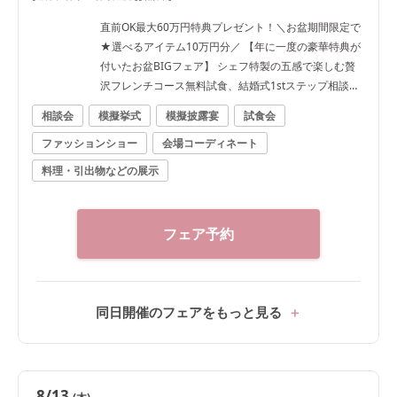
直前OK最大60万円特典プレゼント！＼お盆期間限定で
★選べるアイテム10万円分／ 【年に一度の豪華特典が
付いたお盆BIGフェア】 シェフ特製の五感で楽しむ贅
沢フレンチコース無料試食、結婚式1stステップ相談
会、結婚式直前のコーディネートが付いたトータルフ
相談会
模擬挙式
模擬披露宴
試食会
ェア♪ ■料理口コミ高評価！贅沢2万円相当のフレンチ
ファッションショー
会場コーディネート
を無料試食 「パリ金賞スペシャリテ」「甘鯛の鱗焼
き」「とろける黒毛和牛フィレ肉のポワレ」「パティ
料理・引出物などの展示
シエ特製スイーツ」など豪華メニューでおもてなしの
味を試そう。 ◇1件目見学がおすすめ◇ ・挙式料20万
円分プレゼント！ ・提携レストラン2万円ご優待 ※ご
フェア予約
希望の方にはグループ会場「北野異人館 旧ハンター
邸」のご紹介も同時でさせて頂きます。事前にお伝え
ください。
同日開催のフェアをもっと見る
8/13