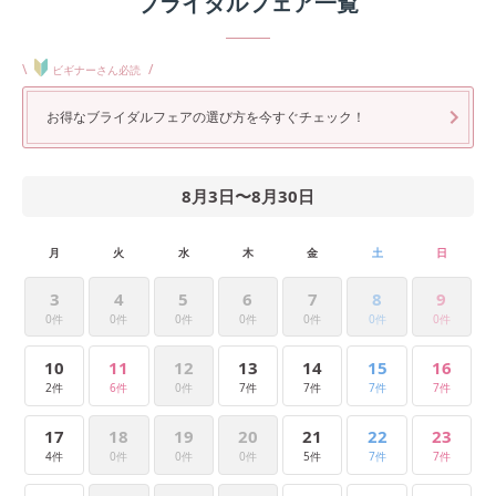
ブライダルフェア一覧
\
/
ビギナーさん必読
お得なブライダルフェアの選び方を今すぐチェック！
8月3日
〜
8月30日
月
火
水
木
金
土
日
3
4
5
6
7
8
9
0件
0件
0件
0件
0件
0件
0件
10
11
12
13
14
15
16
2件
6件
0件
7件
7件
7件
7件
17
18
19
20
21
22
23
4件
0件
0件
0件
5件
7件
7件