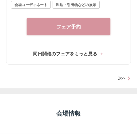
会場コーディネート
料理・引出物などの展示
ます。 ■ピックアップフェア内容 ・ガーデン＆チャペ
ル見学 夫婦桜を望む緑豊かなガーデンや、自然光が降
り注ぐ旧サンルームのチャペルをご案内。開放感あふ
れる空間をご体感いただけます。 ・結婚式相談会 ご予
フェア予約
算やスケジュール、結婚式準備の進め方まで、経験豊
富なプランナーが丁寧にご案内。初めての式場見学に
もおすすめです。 ・2万円相当 婚礼メニュー無料試食
「パリ金賞スペシャリテ」「パリパリの鯛の鱗焼き」
同日開催のフェアをもっと見る
「とろける特選黒毛和牛フィレ」を食べ比べ。口コミ
でも好評の婚礼料理をご試食いただけます。 ・本番直
前コーディネート見学 結婚式直前のコーディネートを
次へ
ご見学。テーブル装花や会場の雰囲気を実際にご覧い
ただき、当日のイメージを膨らませていただけます。
■来館特典 ・ご来館時タクシー料金 ・2万円相当の無
料ご試食 ・提携ホテルレストランで使える2万円分ご優
待（※1件目見学限定） ■成約特典 ・ドレス最大30％O
会場情報
FF ・アイテム特典（※時期・人数により異なります）