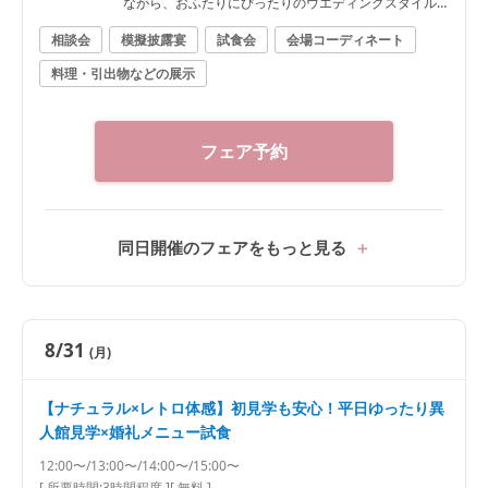
ながら、おふたりにぴったりのウエディングスタイル
をご提案いたします。神社婚をご検討の方にもおすす
相談会
模擬披露宴
試食会
会場コーディネート
めです。 ■ピックアップフェア内容 ・2つの異人館見
料理・引出物などの展示
学ツアー 洋館の「旧クルペ邸」と和の趣あふれる「旧
ハンター邸」を見比べ。それぞれ異なる魅力や雰囲気
をご体感いただけます。 ・見積り＆空き日程比較相談
会 2会場のご予算や空き日程を比較しながら、おふたり
フェア予約
にぴったりの会場選びをサポート。経験豊富なプラン
ナーがご希望に合わせてご提案いたします。 ・2万円相
当 婚礼メニュー無料試食 「パリ金賞スペシャリテ」
「パリパリの鯛の鱗焼き」「とろける特選黒毛和牛フ
同日開催のフェアをもっと見る
ィレ」を食べ比べ。口コミでも好評の婚礼料理をご試
食いただけます。 ・和婚・神社婚相談会 提携神社での
神前式や和装人前式など、和婚ならではの魅力や準備
の流れまで、経験豊富なプランナーが丁寧にご案内い
8/31
(月)
たします。
【ナチュラル×レトロ体感】初見学も安心！平日ゆったり異
人館見学×婚礼メニュー試食
12:00〜/13:00〜/14:00〜/15:00〜
[ 所要時間:
3時間程度
]
[ 無料 ]