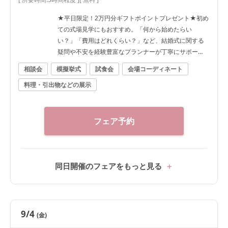
★平日限定！2万円分ギフトポイントプレゼント★初め
ての式場見学にもおすすめ。「何から始めたらい
い？」「費用はどれくらい？」など、結婚式に関する
疑問や不安を経験豊富なプランナーが丁寧にサポー
ト。平日ならではの落ち着いた雰囲気の中、会場をゆ
相談会
模擬挙式
試食会
会場コーディネート
ったりご見学いただけます。 ■ピックアップフェア内
料理・引出物などの展示
容 ・結婚式1stステップ相談会 結婚式準備の進め方や
ご予算、スケジュールなど、初めての式場見学でも安
心してご参加いただける相談会です。 ・平日限定 ゆっ
たり会場見学 非公開異人館やチャペル、披露宴会場を
フェア予約
ゆっくりご案内。平日だからこそ、落ち着いた雰囲気
の中でじっくりご見学いただけます。 ・2万円相当 婚
礼メニュー無料試食 「パリ金賞スペシャリテ」「パリ
パリの鯛の鱗焼き」「とろける特選黒毛和牛フィレ」
同日開催のフェアをもっと見る
をご試食。口コミでも好評の婚礼料理をゲスト目線で
ご体感いただけます。 ・本番直前コーディネート見学
結婚式直前のコーディネートをご見学。テーブル装花
や会場の雰囲気など、本番さながらの空間をご覧いた
9/4
(金)
だき、当日のイメージを膨らませていただけます。