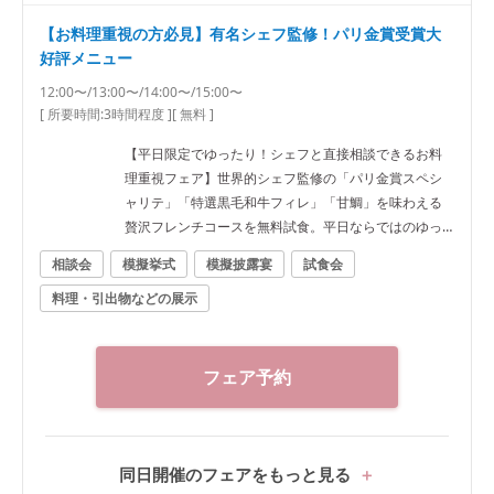
【お料理重視の方必見】有名シェフ監修！パリ金賞受賞大
好評メニュー
12:00〜/13:00〜/14:00〜/15:00〜
[ 所要時間:
3時間程度
]
[ 無料 ]
【平日限定でゆったり！シェフと直接相談できるお料
理重視フェア】世界的シェフ監修の「パリ金賞スペシ
ャリテ」「特選黒毛和牛フィレ」「甘鯛」を味わえる
贅沢フレンチコースを無料試食。平日ならではのゆっ
たりとした見学と、シェフへ直接相談できる人気フェ
相談会
模擬挙式
模擬披露宴
試食会
アです。さらに平日限定の料理10万円分特典をご用意
料理・引出物などの展示
しております。 ■ピックアップフェア内容 ・2万円相
当 婚礼メニュー無料試食 「パリ金賞スペシャリテ」
「パリパリの鯛の鱗焼き」「とろける特選黒毛和牛フ
ィレ」「パティシエ特製スイーツ」をご試食。口コミ
フェア予約
でも好評の婚礼料理をゲスト目線でご体感いただけま
す。 ・シェフ相談会 婚礼料理へのこだわりやアレルギ
ー対応、オリジナルメニューのご相談など、シェフへ
直接ご相談いただけます。お料理でおもてなしを大切
同日開催のフェアをもっと見る
にしたいおふたりにおすすめです。 ・平日限定 ゆった