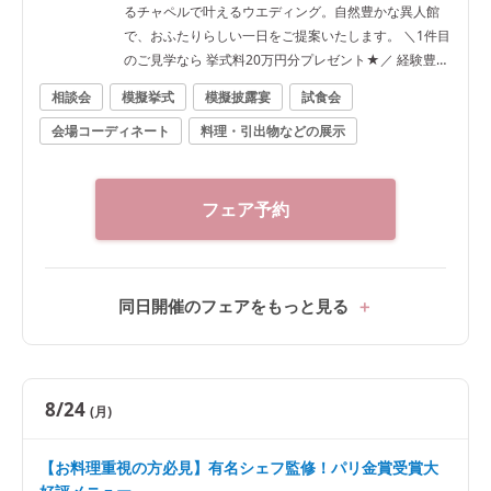
るチャペルで叶えるウエディング。自然豊かな異人館
で、おふたりらしい一日をご提案いたします。 ＼1件目
のご見学なら 挙式料20万円分プレゼント★／ 経験豊富
なプランナーが、ご希望の時期やご人数、ご予算に合
相談会
模擬挙式
模擬披露宴
試食会
わせて、おふたりならではのご結婚式をご提案いたし
会場コーディネート
料理・引出物などの展示
ます。 ■ピックアップフェア内容 ・ガーデン＆チャペ
ル見学 夫婦桜を望む緑豊かなガーデンや、自然光が降
り注ぐ旧サンルームのチャペルをご案内。開放感あふ
れる空間をご体感いただけます。 ・結婚式相談会 ご予
フェア予約
算やスケジュール、結婚式準備の進め方まで、経験豊
富なプランナーが丁寧にご案内。初めての式場見学に
もおすすめです。 ・2万円相当 婚礼メニュー無料試食
「パリ金賞スペシャリテ」「パリパリの鯛の鱗焼き」
同日開催のフェアをもっと見る
「とろける特選黒毛和牛フィレ」を食べ比べ。口コミ
でも好評の婚礼料理をご試食いただけます。 ・本番直
前コーディネート見学 結婚式直前のコーディネートを
ご見学。テーブル装花や会場の雰囲気を実際にご覧い
8/24
(月)
ただき、当日のイメージを膨らませていただけます。
■来館特典 ・ご来館時タクシー料金 ・2万円相当の無
【お料理重視の方必見】有名シェフ監修！パリ金賞受賞大
料ご試食 ・提携ホテルレストランで使える2万円分ご優