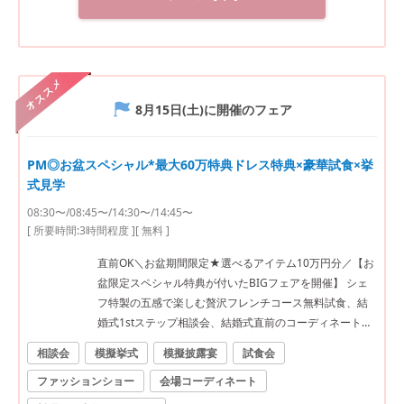
異人館 旧ハンター邸」のご紹介も同時でさせて頂きま
す。事前にお伝えください。
オススメ
8月15日(土)
に開催のフェア
PM◎お盆スペシャル*最大60万特典ドレス特典×豪華試食×挙
式見学
08:30〜/08:45〜/14:30〜/14:45〜
[ 所要時間:
3時間程度
]
[ 無料 ]
直前OK＼お盆期間限定★選べるアイテム10万円分／【お
盆限定スペシャル特典が付いたBIGフェアを開催】 シェ
フ特製の五感で楽しむ贅沢フレンチコース無料試食、結
婚式1stステップ相談会、結婚式直前のコーディネートが
付いたトータルフェア♪ ■料理口コミ高評価！贅沢2万円
相談会
模擬挙式
模擬披露宴
試食会
相当のフレンチを無料試食 「パリ金賞スペシャリテ」
ファッションショー
会場コーディネート
「甘鯛の鱗焼き」「とろける黒毛和牛フィレ肉のポワ
レ」「パティシエ特製スイーツ」など豪華メニューでお