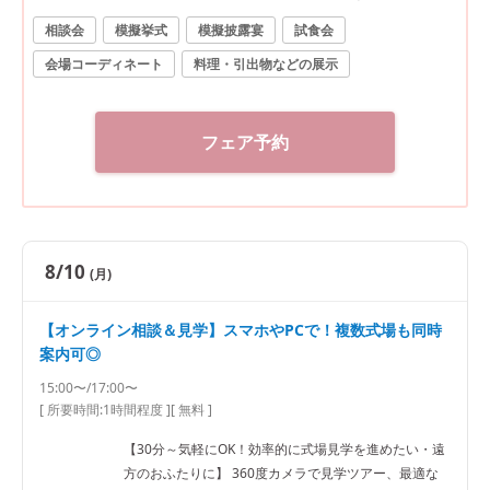
円分プレゼント★／ 経験豊富なプランナーが、おふたり
相談会
模擬挙式
模擬披露宴
試食会
ならではのご結婚式をご提案します。 ■来館特典 ・ご来
会場コーディネート
料理・引出物などの展示
館時タクシー料金（※AM限定） ・2万円相当の無料ご試
食 ・提携ホテルレストランで使える2万円分ご優待（※1
件目見学限定） ■成約特典 ・ドレス最大30％OFF ・アイ
テム特典（※時期・人数により異なります）
フェア予約
8/10
(月)
【オンライン相談＆見学】スマホやPCで！複数式場も同時
案内可◎
15:00〜/17:00〜
[ 所要時間:
1時間程度
]
[ 無料 ]
【30分～気軽にOK！効率的に式場見学を進めたい・遠
方のおふたりに】 360度カメラで見学ツアー、最適な