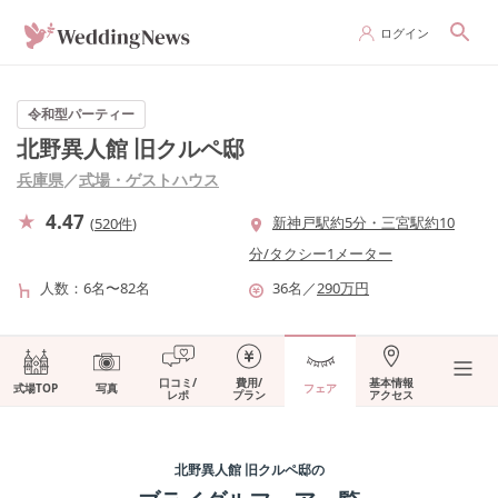
ログイン
令和型パーティー
北野異人館 旧クルペ邸
兵庫県
／
式場・ゲストハウス
4.47
新神戸駅約5分・三宮駅約10
(
520件
)
分/タクシー1メーター
人数
6名〜82名
36
名
／
290
万円
口コミ/
費用/
基本情報
式場TOP
写真
フェア
レポ
プラン
アクセス
北野異人館 旧クルペ邸
の