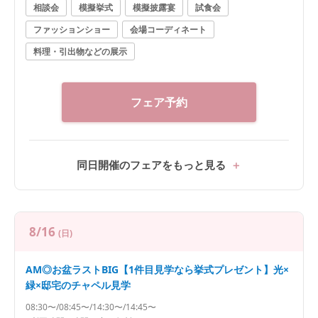
相談会
模擬挙式
模擬披露宴
試食会
贅沢2万円相当のフレンチを無料試食 「パリ金賞スペシ
ファッションショー
会場コーディネート
ャリテ」「甘鯛の鱗焼き」「とろける黒毛和牛フィレ
肉のポワレ」「パティシエ特製スイーツ」など豪華メ
料理・引出物などの展示
ニューでおもてなしの味を試そう。 ◇1件目見学がお
すすめ◇ ・挙式料20万円分プレゼント！ ・提携レスト
ラン2万円ご優待 ※ご希望の方にはグループ会場「北野
フェア予約
異人館 旧ハンター邸」のご紹介も同時でさせて頂きま
す。事前にお伝えください。
同日開催のフェアをもっと見る
8/16
(日)
AM◎お盆ラストBIG【1件目見学なら挙式プレゼント】光×
緑×邸宅のチャペル見学
08:30〜/08:45〜/14:30〜/14:45〜