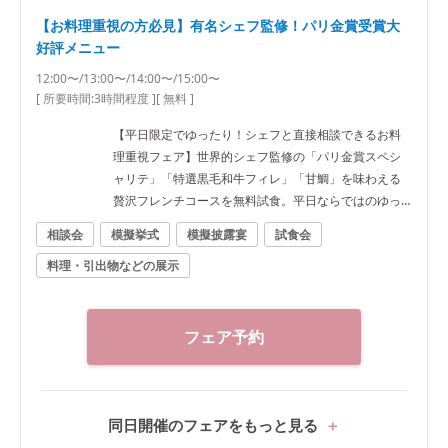
【お料理重視の方必見】有名シェフ監修！パリ金賞受賞大
好評メニュー
12:00〜/13:00〜/14:00〜/15:00〜
[ 所要時間:
3時間程度
]
[ 無料 ]
【平日限定でゆったり！シェフと直接相談できるお料
理重視フェア】世界的シェフ監修の「パリ金賞スペシ
ャリテ」「特選黒毛和牛フィレ」「甘鯛」を味わえる
贅沢フレンチコースを無料試食。平日ならではのゆっ
たりとした見学と、シェフへ直接相談できる人気フェ
相談会
模擬挙式
模擬披露宴
試食会
アです。さらに平日限定の料理10万円分特典をご用意
料理・引出物などの展示
しております。 ■ピックアップフェア内容 ・2万円相
当 婚礼メニュー無料試食 「パリ金賞スペシャリテ」
「パリパリの鯛の鱗焼き」「とろける特選黒毛和牛フ
ィレ」「パティシエ特製スイーツ」をご試食。口コミ
フェア予約
でも好評の婚礼料理をゲスト目線でご体感いただけま
す。 ・シェフ相談会 婚礼料理へのこだわりやアレルギ
ー対応、オリジナルメニューのご相談など、シェフへ
直接ご相談いただけます。お料理でおもてなしを大切
同日開催のフェアをもっと見る
にしたいおふたりにおすすめです。 ・平日限定 ゆった