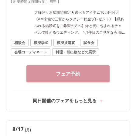
[ 所要時間:
3時間程度
]
[ 無料 ]
大好評＼お盆期間限定★選べるアイテム10万円分／
《AM来館で三宮からタクシー代金プレゼント》【緑あ
ふれる結婚式をご希望の方へ】緑と光に包まれるチャ
ペルで叶えるウエディング。 ＼1件目のご見学なら 挙
式料20万円分プレゼント★／ 経験豊富なプランナー
相談会
模擬挙式
模擬披露宴
試食会
が、おふたりならではのご結婚式をご提案します。 ■
会場コーディネート
料理・引出物などの展示
来館特典 ・ご来館時タクシー料金（※AM限定） ・2万
円相当の無料ご試食 ・提携ホテルレストランで使える2
万円分ご優待（※1件目見学限定） ■成約特典 ・ドレス
最大30％OFF ・アイテム特典（※時期・人数により異
フェア予約
なります）
同日開催のフェアをもっと見る
8/17
(月)