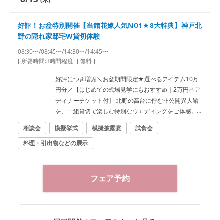
(木)
好評！お盆特別開催【当館花嫁人気NO1★8大特典】神戸北
野の隠れ家邸宅W貸切体験
08:30〜/08:45〜/14:30〜/14:45〜
[ 所要時間:
3時間程度
]
[ 無料 ]
好評につき増席＼お盆期間限定★選べるアイテム10万
円分／【はじめての式場見学にもおすすめ｜2万円ペア
ディナーチケット付】 北野の高台に佇む非公開異人館
を、一組貸切で楽しむ特別なウエディングをご体感。
まるで大切なゲストを私邸に招くような、一軒家邸宅
相談会
模擬挙式
模擬披露宴
試食会
ならではの温かな時間をご提案します。 新神戸駅徒歩5
料理・引出物などの展示
分の好立地にありながら、街の喧騒を忘れられる北野
の隠れ家。ゲストとの距離が近い、大人のアットホー
ムな結婚式が叶います。 初めての式場見学でも安心。
相談会や試食会では、結婚式の進め方からご予算まで
フェア予約
経験豊富なプランナーが丁寧にご案内。 さらに当フェ
ア限定の豪華8大特典もご用意しております。 美食でも
てなす上質なおもてなしと、100年以上の歴史を刻む異
人館の特別な空間を、この機会にぜひご体感くださ