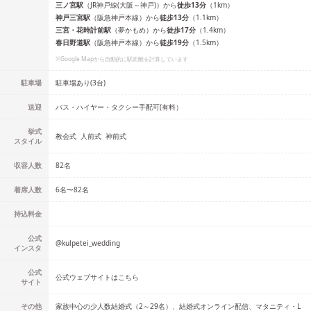
三ノ宮
駅
（
JR神戸線(大阪～神戸)
）
から
徒歩
13
分
（
1
km）
神戸三宮
駅
（
阪急神戸本線
）
から
徒歩
13
分
（
1.1
km）
三宮・花時計前
駅
（
夢かもめ
）
から
徒歩
17
分
（
1.4
km）
春日野道
駅
（
阪急神戸本線
）
から
徒歩
19
分
（
1.5
km）
※Google Mapから自動的に駅距離を計算しています
駐車場
駐車場あり(3台)
送迎
バス・ハイヤー・タクシー手配可(有料）
挙式
教会式
人前式
神前式
スタイル
収容人数
82
名
着席人数
6名
〜
82名
持込料金
公式
@
kulpetei_wedding
インスタ
公式
公式ウェブサイトはこちら
サイト
その他
家族中心の少人数結婚式（2～29名）、結婚式オンライン配信、マタニティ・L