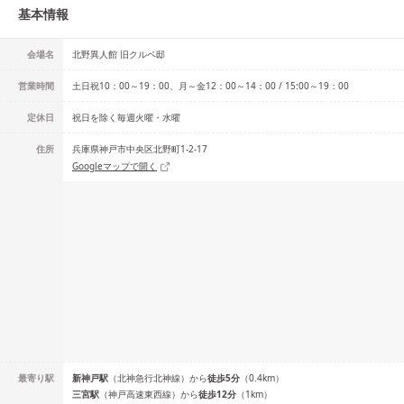
基本情報
会場名
北野異人館 旧クルペ邸
営業時間
土日祝10：00～19：00、月～金12：00～14：00 / 15:00～19：00
定休日
祝日を除く毎週火曜・水曜
住所
兵庫県神戸市中央区北野町1-2-17
Googleマップで開く
最寄り駅
新神戸
駅
（
北神急行北神線
）
から
徒歩
5
分
（
0.4
km）
三宮
駅
（
神戸高速東西線
）
から
徒歩
12
分
（
1
km）