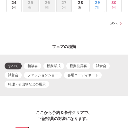
24
25
26
27
28
29
30
5件
0件
0件
0件
5件
7件
7件
次へ
フェアの種類
すべて
相談会
模擬挙式
模擬披露宴
試食会
試着会
ファッションショー
会場コーディネート
料理・引出物などの展示
ここから予約＆条件クリアで、
下記特典の対象になります。