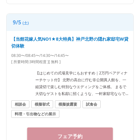
り会場見学 平日ならではの落ち着いた雰囲気の中、非
公開異人館やチャペル、披露宴会場をゆっくりご案
内。会場の魅力をじっくりご体感いただけます。 ・結
9/5
(土)
婚式相談会 お見積りやご予算、ご人数、準備スケジュ
ールまで経験豊富なプランナーが丁寧にご案内。お料
【当館花嫁人気NO1★8大特典】神戸北野の隠れ家邸宅W貸
理を重視した結婚式をご希望のおふたりへ最適なご提
切体験
案をいたします。
08:30〜/08:45〜/14:30〜/14:45〜
[ 所要時間:
3時間程度
]
[ 無料 ]
【はじめての式場見学にもおすすめ｜2万円ペアディナ
ーチケット付】 北野の高台に佇む非公開異人館を、一
組貸切で楽しむ特別なウエディングをご体感。 まるで
大切なゲストを私邸に招くような、一軒家邸宅ならで
はの温かな時間をご提案します。 新神戸駅徒歩5分の好
相談会
模擬挙式
模擬披露宴
試食会
立地にありながら、街の喧騒を忘れられる北野の隠れ
料理・引出物などの展示
家。ゲストとの距離が近い、大人のアットホームな結
婚式が叶います。 初めての式場見学でも安心。相談会
や試食会では、結婚式の進め方からご予算まで経験豊
富なプランナーが丁寧にご案内。 さらに当フェア限定
フェア予約