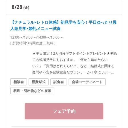
内。会場の魅力をじっくりご体感いただけます。 ・結
8/28
(金)
婚式相談会 お見積りやご予算、ご人数、準備スケジュ
ールまで経験豊富なプランナーが丁寧にご案内。お料
【ナチュラル×レトロ体感】初見学も安心！平日ゆったり異
理を重視した結婚式をご希望のおふたりへ最適なご提
人館見学×婚礼メニュー試食
案をいたします。
12:00〜/13:00〜/14:00〜/15:00〜
[ 所要時間:
3時間程度
]
[ 無料 ]
★平日限定！2万円分ギフトポイントプレゼント★初め
ての式場見学にもおすすめ。「何から始めたらい
い？」「費用はどれくらい？」など、結婚式に関する
疑問や不安を経験豊富なプランナーが丁寧にサポー
ト。平日ならではの落ち着いた雰囲気の中、会場をゆ
相談会
模擬挙式
試食会
会場コーディネート
ったりご見学いただけます。 ■ピックアップフェア内
料理・引出物などの展示
容 ・結婚式1stステップ相談会 結婚式準備の進め方や
ご予算、スケジュールなど、初めての式場見学でも安
心してご参加いただける相談会です。 ・平日限定 ゆっ
たり会場見学 非公開異人館やチャペル、披露宴会場を
フェア予約
ゆっくりご案内。平日だからこそ、落ち着いた雰囲気
の中でじっくりご見学いただけます。 ・2万円相当 婚