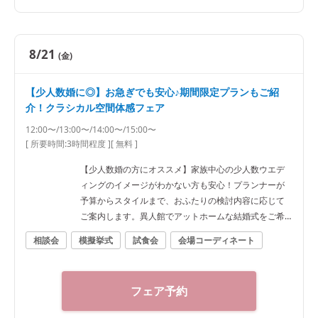
り会場見学 平日ならではの落ち着いた雰囲気の中、非
公開異人館やチャペル、披露宴会場をゆっくりご案
内。会場の魅力をじっくりご体感いただけます。 ・結
8/21
(金)
婚式相談会 お見積りやご予算、ご人数、準備スケジュ
ールまで経験豊富なプランナーが丁寧にご案内。お料
【少人数婚に◎】お急ぎでも安心♪期間限定プランもご紹
理を重視した結婚式をご希望のおふたりへ最適なご提
介！クラシカル空間体感フェア
案をいたします。
12:00〜/13:00〜/14:00〜/15:00〜
[ 所要時間:
3時間程度
]
[ 無料 ]
【少人数婚の方にオススメ】家族中心の少人数ウエデ
ィングのイメージがわかない方も安心！プランナーが
予算からスタイルまで、おふたりの検討内容に応じて
ご案内します。異人館でアットホームな結婚式をご希
望の方に！
相談会
模擬挙式
試食会
会場コーディネート
フェア予約