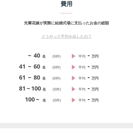
費用
先輩花嫁が実際に結婚式場に支払ったお金の総額
どうやって平均を出したの？
-
~
40
名
(
0
件)
平均
万円
-
41
~
60
名
(
0
件)
平均
万円
-
61
~
80
名
(
0
件)
平均
万円
-
81
~
100
名
(
0
件)
平均
万円
-
100
~
名
(
0
件)
平均
万円