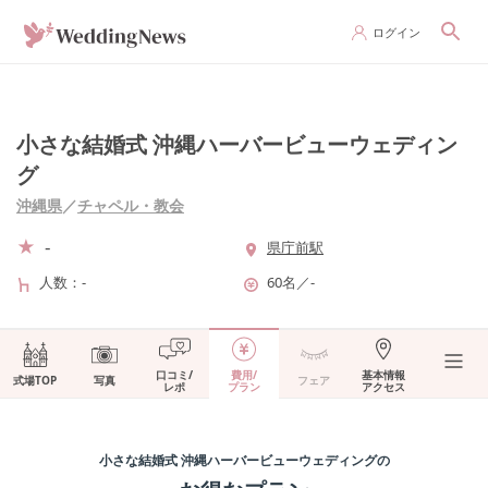
ログイン
小さな結婚式 沖縄ハーバービューウェディン
グ
沖縄県
／
チャペル・教会
-
県庁前駅
人数
-
60名
／
-
口コミ/
費用/
基本情報
式場TOP
写真
フェア
レポ
プラン
アクセス
小さな結婚式 沖縄ハーバービューウェディング
の