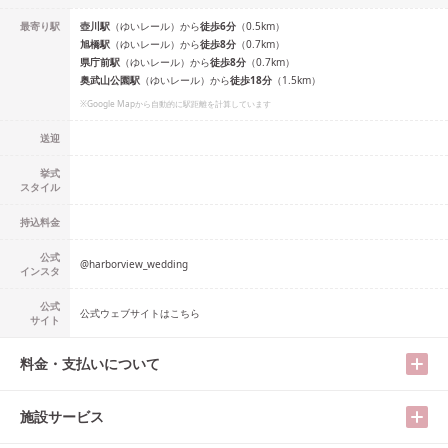
最寄り駅
壺川
駅
（
ゆいレール
）
から
徒歩
6
分
（
0.5
km）
旭橋
駅
（
ゆいレール
）
から
徒歩
8
分
（
0.7
km）
県庁前
駅
（
ゆいレール
）
から
徒歩
8
分
（
0.7
km）
奥武山公園
駅
（
ゆいレール
）
から
徒歩
18
分
（
1.5
km）
※Google Mapから自動的に駅距離を計算しています
送迎
挙式
スタイル
持込料金
公式
@
harborview_wedding
インスタ
公式
公式ウェブサイトはこちら
サイト
料金・支払いについて
施設サービス