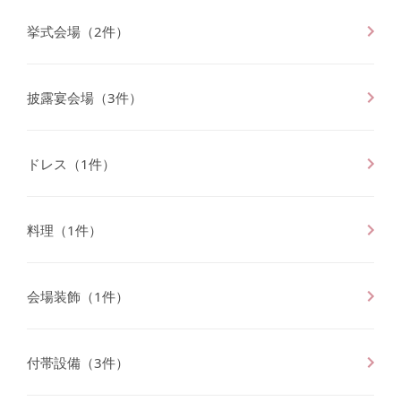
挙式会場
（
2
件）
披露宴会場
（
3
件）
ドレス
（
1
件）
料理
（
1
件）
会場装飾
（
1
件）
付帯設備
（
3
件）