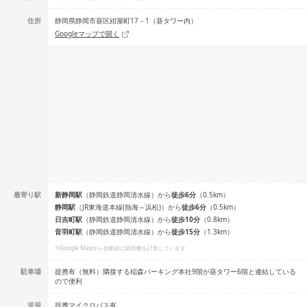
住所
静岡県静岡市葵区紺屋町17－1（葵タワー内）
Googleマップで開く
最寄り駅
新静岡
駅
（
静岡鉄道静岡清水線
）
から
徒歩
6
分
（
0.5
km）
静岡
駅
（
JR東海道本線(熱海～浜松)
）
から
徒歩
6
分
（
0.5
km）
日吉町
駅
（
静岡鉄道静岡清水線
）
から
徒歩
10
分
（
0.8
km）
音羽町
駅
（
静岡鉄道静岡清水線
）
から
徒歩
15
分
（
1.3
km）
※Google Mapから自動的に駅距離を計算しています
駐車場
提携有（無料）隣接する稲森パーキング本社9階が葵タワー6階と連結している
ので便利
送迎
提携マイクロバス有