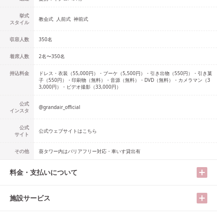
挙式
教会式
人前式
神前式
スタイル
収容人数
350
名
着席人数
2名
〜
350名
持込料金
ドレス・衣装（55,000円）・ブーケ（5,500円）・引き出物（550円）・引き菓
子（550円）・印刷物（無料）・音源（無料）・DVD（無料）・カメラマン（3
3,000円）・ビデオ撮影（33,000円）
公式
@
grandair_official
インスタ
公式
公式ウェブサイトはこちら
サイト
その他
葵タワー内はバリアフリー対応・車いす貸出有
料金・支払いについて
施設サービス