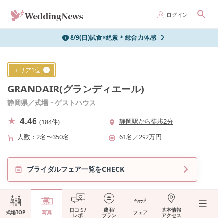
ログイン
8/9(日)試食×絶景＊総合力体感
エリア
1
位
GRANDAIR(グランディエール)
静岡県
／
式場・ゲストハウス
4.46
静岡駅から徒歩2分
(
184件
)
人数
2名〜350名
61
名
／
292
万円
ブライダルフェア一覧をCHECK
口コミ/
費用/
基本情報
式場TOP
写真
フェア
レポ
プラン
アクセス