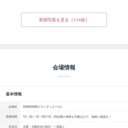
実例写真を見る（
174
枚）
会場情報
基本情報
会場名
GRANDAIR(グランディエール)
営業時間
10：00～18：00※18：00以降の来館も可能なので、気軽に相談を！
定休日
火曜・水曜定休※祝日・一部除く