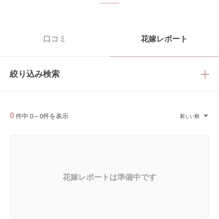
口コミ
花嫁レポート
絞り込み検索
0
件中
0
～
0
件を表示
新しい順
花嫁レポートは準備中です