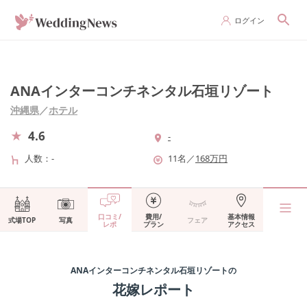
ログイン
ANAインターコンチネンタル石垣リゾート
沖縄県
／
ホテル
4.6
-
人数
-
11
名
／
168
万円
口コミ/
費用/
基本情報
式場TOP
写真
フェア
レポ
プラン
アクセス
ANAインターコンチネンタル石垣リゾート
の
花嫁レポート