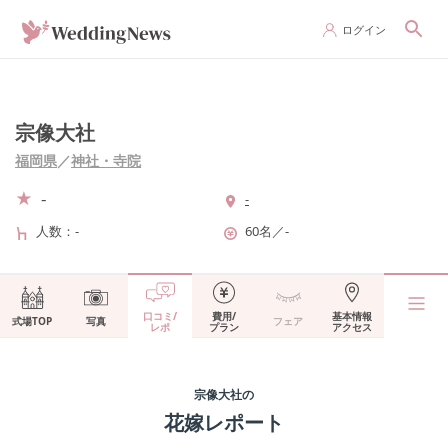
ログイン
宗像大社
福岡県
／
神社・寺院
-
-
人数
-
60名
／
-
口コミ/
費用/
基本情報
式場TOP
写真
フェア
レポ
プラン
アクセス
宗像大社
の
花嫁レポート