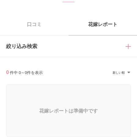
口コミ
花嫁レポート
絞り込み検索
0
件中
0
～
0
件を表示
新しい順
花嫁レポートは準備中です