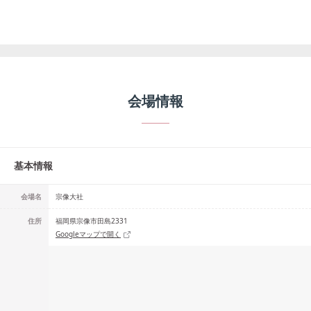
会場情報
基本情報
会場名
宗像大社
住所
福岡県宗像市田島2331
Googleマップで開く