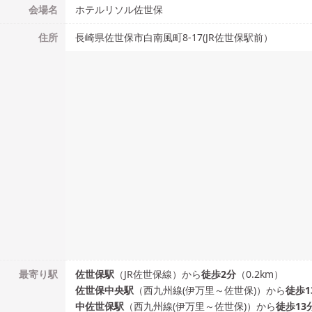
会場名
ホテルリソル佐世保
住所
長崎県佐世保市白南風町8-17(JR佐世保駅前）
最寄り駅
佐世保
駅
（
JR佐世保線
）
から
徒歩
2
分
（
0.2
km）
佐世保中央
駅
（
西九州線(伊万里～佐世保)
）
から
徒歩
1
中佐世保
駅
（
西九州線(伊万里～佐世保)
）
から
徒歩
13