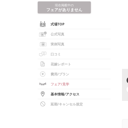
現在掲載中の
フェアがありません
式場TOP
公式写真
実例写真
口コミ
花嫁レポート
費用/
プラン
フェア
/見学
基本情報
/
アクセス
延期/キャンセル規定