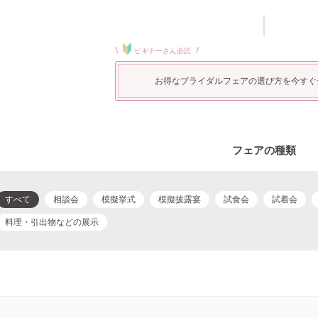
\
/
ビギナーさん必読
お得なブライダルフェアの選び方を今すぐ
フェアの種類
すべて
相談会
模擬挙式
模擬披露宴
試食会
試着会
料理・引出物などの展示