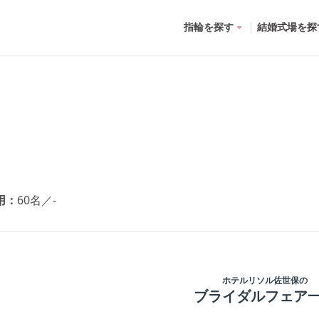
指輪を探す
結婚式場を探
用
60名
／
-
ホテルリソル佐世保
の
ブライダルフェア