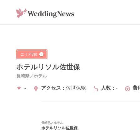
エリア
8
位
ホテルリソル佐世保
長崎県
／
ホテル
-
アクセス
佐世保駅
人数
-
費
長崎県
／
ホテル
ホテルリソル佐世保