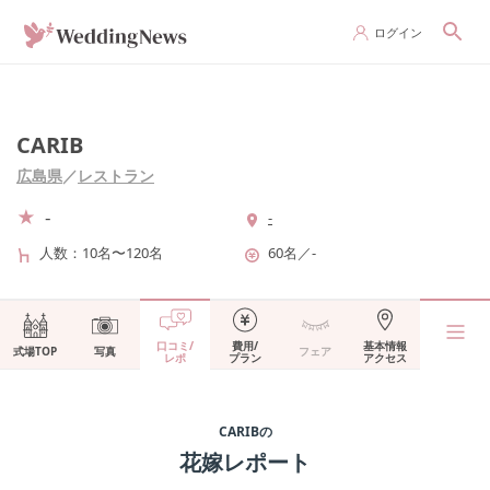
ログイン
CARIB
広島県
／
レストラン
-
-
人数
10名〜120名
60名
／
-
口コミ/
費用/
基本情報
式場TOP
写真
フェア
レポ
プラン
アクセス
CARIB
の
花嫁レポート