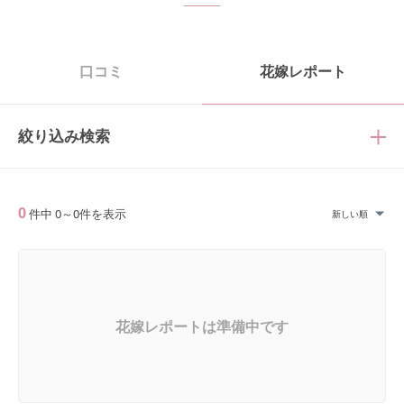
口コミ
花嫁レポート
絞り込み検索
0
件中
0
～
0
件を表示
新しい順
花嫁レポートは準備中です