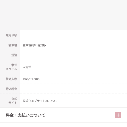
最寄り駅
駐車場
駐車場約80台対応
送迎
挙式
人前式
スタイル
着席人数
10名
〜
120名
持込料金
公式
公式ウェブサイトはこちら
サイト
料金・支払いについて