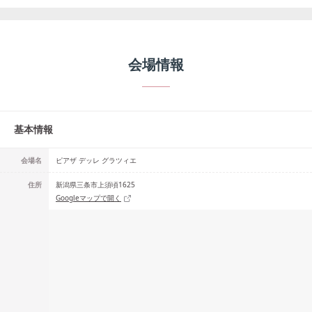
会場情報
基本情報
会場名
ピアザ デッレ グラツィエ
住所
新潟県三条市上須頃1625
Googleマップで開く