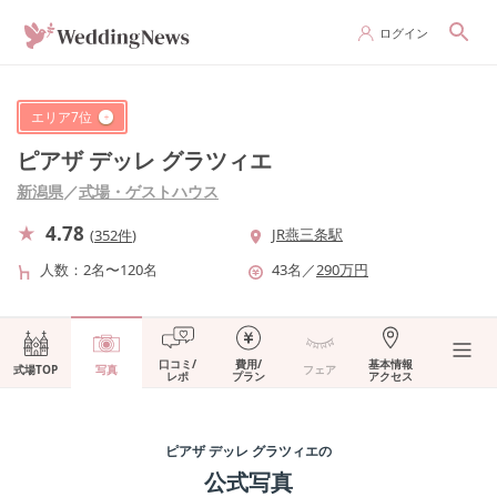
ログイン
エリア
7
位
ピアザ デッレ グラツィエ
新潟県
／
式場・ゲストハウス
4.78
JR燕三条駅
(
352件
)
人数
2名〜120名
43
名
／
290
万円
口コミ/
費用/
基本情報
式場TOP
写真
フェア
レポ
プラン
アクセス
ピアザ デッレ グラツィエ
の
公式写真