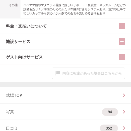
その他
パパママ婚やマタニティ花嫁に嬉しいサポート：授乳室・キッズルームなどの
設備もあり！／準備のためのふたり専用の打合せシステムあり。遠方や仕事で
忙しいカップルも安心／少人数での会食を楽しめる会場もあり
料金・支払いについて
施設サービス
ゲスト向けサービス
内容に相違があった場合はこちらから
式場TOP
写真
94
口コミ
352