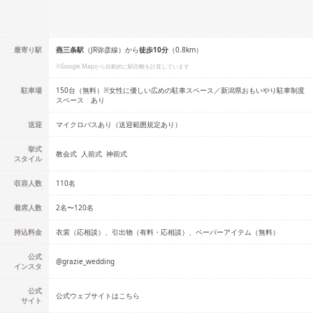
最寄り駅
燕三条
駅
（
JR弥彦線
）
から
徒歩
10
分
（
0.8
km）
※Google Mapから自動的に駅距離を計算しています
駐車場
150台（無料）※女性に優しい広めの駐車スペース／新潟県おもいやり駐車制度
スペース あり
送迎
マイクロバスあり（送迎範囲規定あり）
挙式
教会式
人前式
神前式
スタイル
収容人数
110
名
着席人数
2名
〜
120名
持込料金
衣裳（応相談）、引出物（有料・応相談）、ペーパーアイテム（無料）
公式
@
grazie_wedding
インスタ
公式
公式ウェブサイトはこちら
サイト