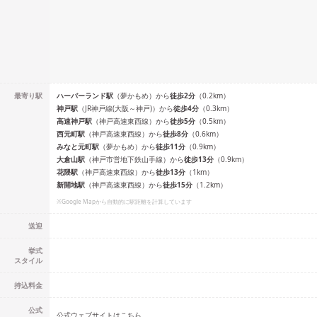
最寄り駅
ハーバーランド
駅
（
夢かもめ
）
から
徒歩
2
分
（
0.2
km）
神戸
駅
（
JR神戸線(大阪～神戸)
）
から
徒歩
4
分
（
0.3
km）
高速神戸
駅
（
神戸高速東西線
）
から
徒歩
5
分
（
0.5
km）
西元町
駅
（
神戸高速東西線
）
から
徒歩
8
分
（
0.6
km）
みなと元町
駅
（
夢かもめ
）
から
徒歩
11
分
（
0.9
km）
大倉山
駅
（
神戸市営地下鉄山手線
）
から
徒歩
13
分
（
0.9
km）
花隈
駅
（
神戸高速東西線
）
から
徒歩
13
分
（
1
km）
新開地
駅
（
神戸高速東西線
）
から
徒歩
15
分
（
1.2
km）
※Google Mapから自動的に駅距離を計算しています
送迎
挙式
スタイル
持込料金
公式
公式ウェブサイトはこちら