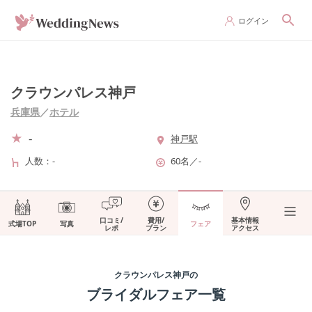
ログイン
クラウンパレス神戸
兵庫県
／
ホテル
-
神戸駅
人数
-
60名
／
-
口コミ/
費用/
基本情報
式場TOP
写真
フェア
レポ
プラン
アクセス
クラウンパレス神戸
の
ブライダルフェア一覧