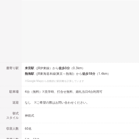
最寄り駅
来宮
駅
（
JR伊東線
）
から
徒歩
3
分
（
0.3
km）
熱海
駅
（
JR東海道本線(東京～熱海)
）
から
徒歩
18
分
（
1.4
km）
※Google Mapから自動的に駅距離を計算しています
駐車場
4台（無料）※見学時、打合せ無料、婚礼当日4台利用可
送迎
なし ※ご希望の際はお問い合わせください。
挙式
神前式
スタイル
収容人数
60
名