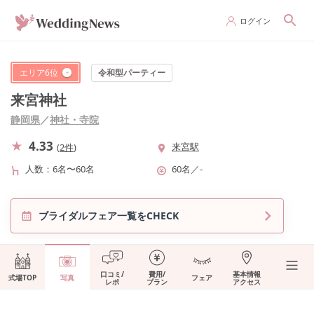
ログイン
エリア
6
位
令和型パーティー
来宮神社
静岡県
／
神社・寺院
4.33
来宮駅
(
2件
)
人数
6名〜60名
60名
／
-
ブライダルフェア一覧をCHECK
口コミ/
費用/
基本情報
式場TOP
写真
フェア
レポ
プラン
アクセス