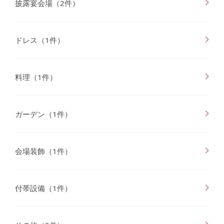
披露宴会場
（
2
件）
ドレス
（
1
件）
料理
（
1
件）
ガーデン
（
1
件）
会場装飾
（
1
件）
付帯設備
（
1
件）