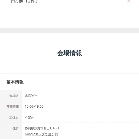
その他
（
2
件）
会場情報
基本情報
会場名
来宮神社
営業時間
10:00~19:00
定休日
不定休
住所
静岡県熱海市西山町43-1
Googleマップで開く