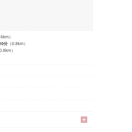
.6
km）
10
分
（
0.8
km）
0.8
km）