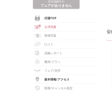
現在掲載中の
フェアがありません
式場TOP
公式写真
公
実例写真
口コミ
花嫁レポート
費用/
プラン
フェア
/見学
基本情報
/
アクセス
延期/キャンセル規定