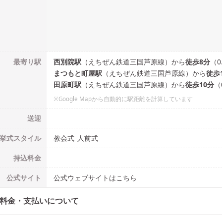
最寄り駅
西別院
駅
（
えちぜん鉄道三国芦原線
）
から
徒歩
8
分
（
0
まつもと町屋
駅
（
えちぜん鉄道三国芦原線
）
から
徒歩
田原町
駅
（
えちぜん鉄道三国芦原線
）
から
徒歩
10
分
（
※Google Mapから自動的に駅距離を計算しています
送迎
挙式
スタイル
教会式
人前式
持込料金
公式
サイト
公式ウェブサイトはこちら
料金・支払いについて