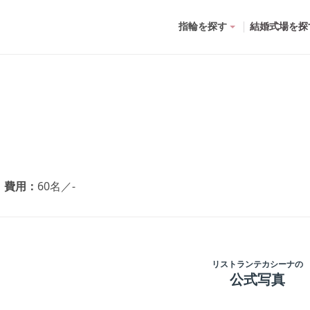
指輪を探す
結婚式場を探
費用
60名
／
-
リストランテカシーナ
の
公式写真