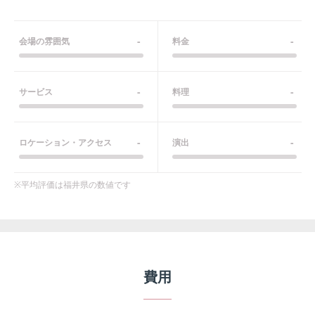
-
-
会場の雰囲気
料金
-
-
サービス
料理
-
-
ロケーション・アクセス
演出
※平均評価は
福井県
の数値です
費用