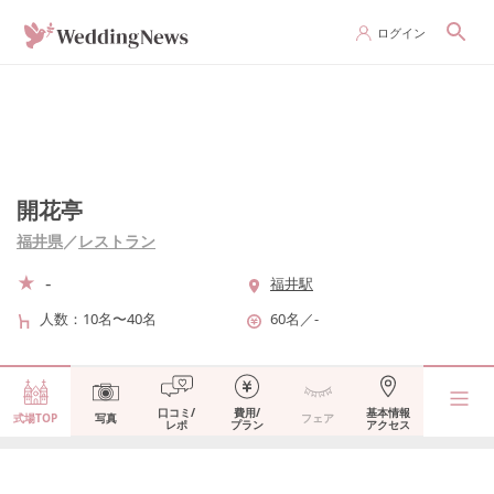
ログイン
開花亭
福井県
／
レストラン
-
福井駅
人数
10名〜40名
60名
／
-
口コミ/
費用/
基本情報
式場TOP
写真
フェア
レポ
プラン
アクセス