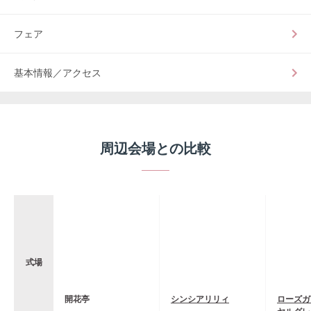
フェア
基本情報／アクセス
周辺会場との比較
式場
開花亭
シンシアリリィ
ローズガ