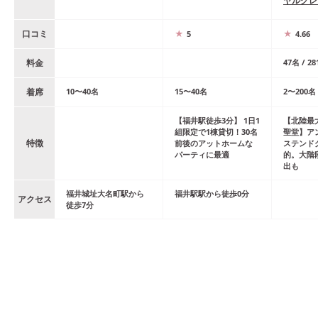
ヤルグレ
口コミ
5
4.66
料金
47
名
/
28
着席
10
〜
40
名
15
〜
40
名
2
〜
200
名
【福井駅徒歩3分】 1日1
【北陸最
組限定で1棟貸切！30名
聖堂】ア
特徴
前後のアットホームな
ステンド
パーティに最適
的。大階
出も
福井城址大名町
駅
から
福井駅
駅
から
徒歩
0
分
アクセス
徒歩
7
分