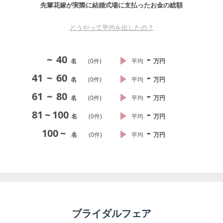
先輩花嫁が実際に結婚式場に支払ったお金の総額
どうやって平均を出したの？
-
~
40
名
(
0
件)
平均
万円
-
41
~
60
名
(
0
件)
平均
万円
-
61
~
80
名
(
0
件)
平均
万円
-
81
~
100
名
(
0
件)
平均
万円
-
100
~
名
(
0
件)
平均
万円
ブライダルフェア