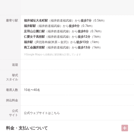
最寄り駅
福井城址大名町
駅
（
福井鉄道福武線
）
から
徒歩
7
分
（
0.5
km）
福井駅
駅
（
福井鉄道福武線
）
から
徒歩
9
分
（
0.7
km）
足羽山公園口
駅
（
福井鉄道福武線
）
から
徒歩
9
分
（
0.7
km）
仁愛女子高校
駅
（
福井鉄道福武線
）
から
徒歩
12
分
（
1
km）
福井
駅
（
JR北陸本線(米原～金沢)
）
から
徒歩
13
分
（
1
km）
商工会議所前
駅
（
福井鉄道福武線
）
から
徒歩
13
分
（
1
km）
※Google Mapから自動的に駅距離を計算しています
送迎
挙式
スタイル
着席人数
10名
〜
40名
持込料金
公式
公式ウェブサイトはこちら
サイト
料金・支払いについて