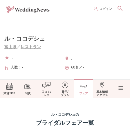
ログイン
ル・ココデシュ
富山県
／
レストラン
-
-
人数
-
60名
／
-
口コミ/
費用/
基本情報
式場TOP
写真
フェア
レポ
プラン
アクセス
ル・ココデシュ
の
ブライダルフェア一覧