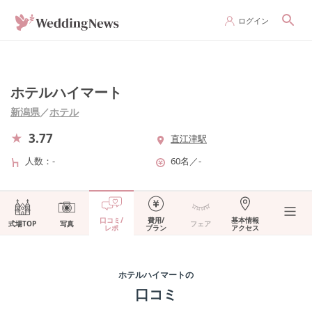
ログイン
ホテルハイマート
新潟県
／
ホテル
3.77
直江津駅
人数
-
60名
／
-
口コミ/
費用/
基本情報
式場TOP
写真
フェア
レポ
プラン
アクセス
ホテルハイマート
の
口コミ