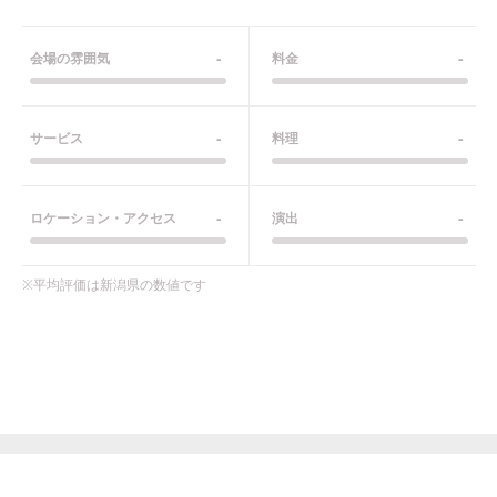
-
-
会場の雰囲気
料金
-
-
サービス
料理
-
-
ロケーション・アクセス
演出
※平均評価は
新潟県
の数値です