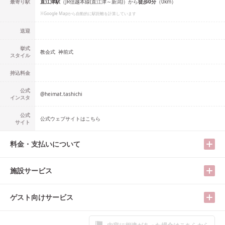
最寄り駅
直江津
駅
（
JR信越本線(直江津～新潟)
）
から
徒歩
0
分
（
0
km）
※Google Mapから自動的に駅距離を計算しています
送迎
挙式
教会式
神前式
スタイル
持込料金
公式
@
heimat.tashichi
インスタ
公式
公式ウェブサイトはこちら
サイト
料金・支払いについて
施設サービス
ゲスト向けサービス