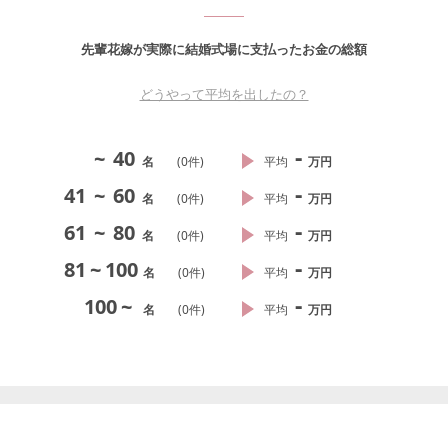
先輩花嫁が実際に結婚式場に支払ったお金の総額
どうやって平均を出したの？
-
~
40
名
(
0
件)
平均
万円
-
41
~
60
名
(
0
件)
平均
万円
-
61
~
80
名
(
0
件)
平均
万円
-
81
~
100
名
(
0
件)
平均
万円
-
100
~
名
(
0
件)
平均
万円