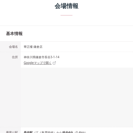
会場情報
基本情報
会場名
華正樓 鎌倉店
住所
神奈川県鎌倉市長谷3-1-14
Googleマップで開く
最寄り駅
長谷
駅
（
江ノ島電鉄線
）
から
徒歩
4
分
（
0.4
km）