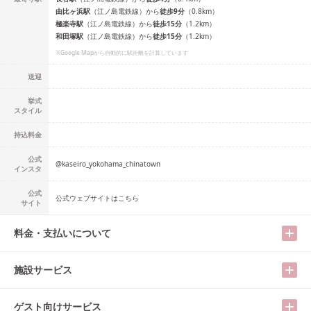
由比ヶ浜
駅
（
江ノ島電鉄線
）
から
徒歩
9
分
（
0.8
km）
極楽寺
駅
（
江ノ島電鉄線
）
から
徒歩
15
分
（
1.2
km）
和田塚
駅
（
江ノ島電鉄線
）
から
徒歩
15
分
（
1.2
km）
※Google Mapから自動的に駅距離を計算しています
送迎
挙式
スタイル
持込料金
公式
@
kaseiro_yokohama_chinatown
インスタ
公式
公式ウェブサイトはこちら
サイト
料金・支払いについて
施設サービス
ゲスト向けサービス