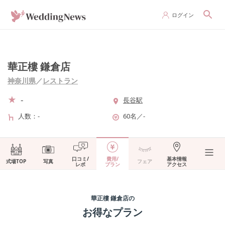
ログイン
華正樓 鎌倉店
神奈川県
／
レストラン
-
長谷駅
人数
-
60名
／
-
口コミ/
費用/
基本情報
式場TOP
写真
フェア
レポ
プラン
アクセス
華正樓 鎌倉店
の
お得なプラン