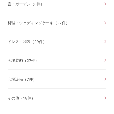
庭・ガーデン
（
8
件）
料理・ウェディングケーキ
（
27
件）
ドレス・和装
（
29
件）
会場装飾
（
27
件）
会場設備
（
7
件）
その他
（
18
件）