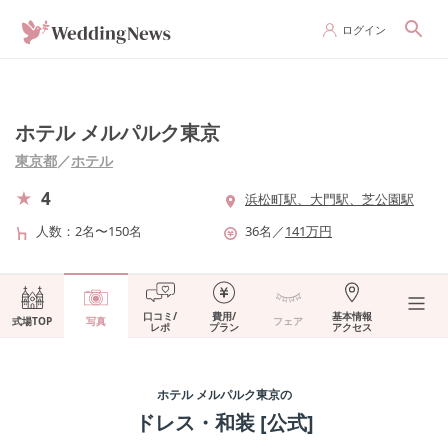
ログイン
ホテル メルパルク東京
東京都
／
ホテル
4
浜松町駅、大門駅、芝公園駅
人数
2名〜150名
36
名
／
141
万円
口コミ/
費用/
基本情報
式場TOP
写真
フェア
レポ
プラン
アクセス
ホテル メルパルク東京
の
ドレス・和装
[公式]