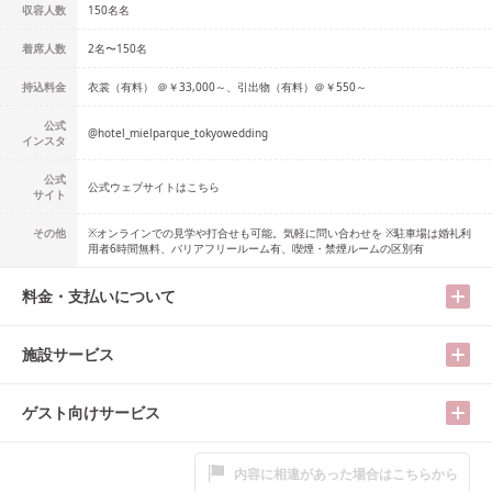
収容人数
150名
名
着席人数
2名
〜
150名
持込料金
衣裳（有料） ＠￥33,000～、引出物（有料）＠￥550～
公式
@
hotel_mielparque_tokyowedding
インスタ
公式
公式ウェブサイトはこちら
サイト
その他
※オンラインでの見学や打合せも可能。気軽に問い合わせを ※駐車場は婚礼利
用者6時間無料、バリアフリールーム有、喫煙・禁煙ルームの区別有
料金・支払いについて
施設サービス
ゲスト向けサービス
内容に相違があった場合はこちらから