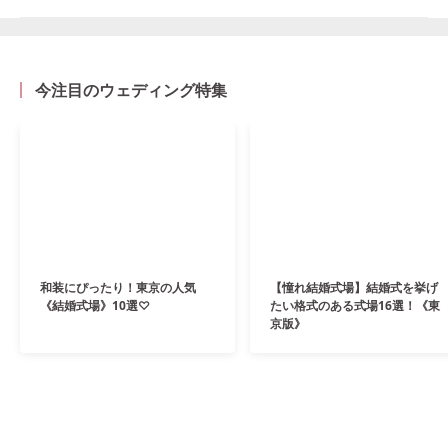
今注目のウェディング特集
和装にぴったり！東京の人気
【憧れ結婚式場】結婚式を挙げ
《結婚式場》10選♡
たい格式のある式場16選！《東
京版》