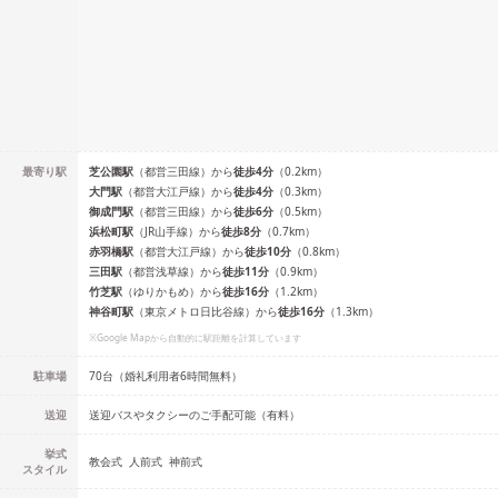
最寄り駅
芝公園
駅
（
都営三田線
）
から
徒歩
4
分
（
0.2
km）
大門
駅
（
都営大江戸線
）
から
徒歩
4
分
（
0.3
km）
御成門
駅
（
都営三田線
）
から
徒歩
6
分
（
0.5
km）
浜松町
駅
（
JR山手線
）
から
徒歩
8
分
（
0.7
km）
赤羽橋
駅
（
都営大江戸線
）
から
徒歩
10
分
（
0.8
km）
三田
駅
（
都営浅草線
）
から
徒歩
11
分
（
0.9
km）
竹芝
駅
（
ゆりかもめ
）
から
徒歩
16
分
（
1.2
km）
神谷町
駅
（
東京メトロ日比谷線
）
から
徒歩
16
分
（
1.3
km）
※Google Mapから自動的に駅距離を計算しています
駐車場
70台（婚礼利用者6時間無料）
送迎
送迎バスやタクシーのご手配可能（有料）
挙式
教会式
人前式
神前式
スタイル