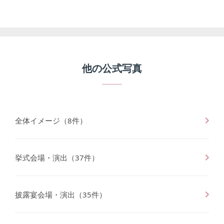
他の
公式写真
全体イメージ
（
8
件）
挙式会場・演出
（
37
件）
披露宴会場・演出
（
35
件）