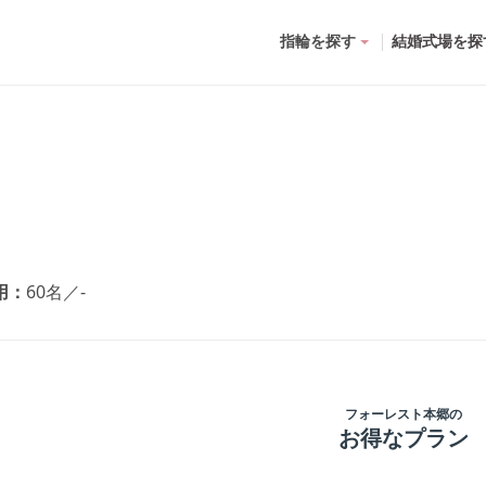
指輪を探す
結婚式場を探
用
60名
／
-
フォーレスト本郷
の
お得なプラン