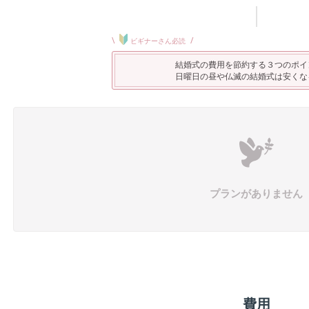
\
/
ビギナーさん必読
結婚式の費用を節約する３つのポイ
日曜日の昼や仏滅の結婚式は安くな
プランがありません
費用