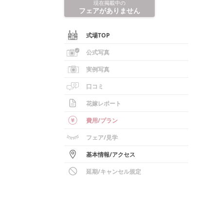
現在掲載中の
フェアがありません
式場TOP
公式写真
実例写真
口コミ
花嫁レポート
費用/
プラン
フェア
/見学
基本情報
/
アクセス
延期/キャンセル規定