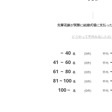
先輩花嫁が実際に結婚式場に支払っ
どうやって平均を出したの
-
~
40
名
(
0
件)
平均
-
41
~
60
名
(
0
件)
平均
-
61
~
80
名
(
0
件)
平均
-
81
~
100
名
(
0
件)
平均
-
100
~
名
(
0
件)
平均