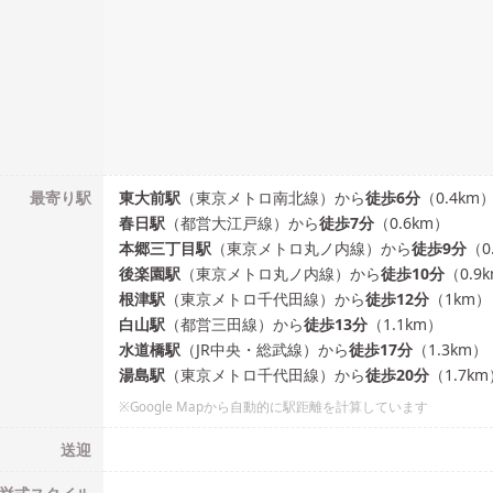
最寄り駅
東大前
駅
（
東京メトロ南北線
）
から
徒歩
6
分
（
0.4
km
春日
駅
（
都営大江戸線
）
から
徒歩
7
分
（
0.6
km）
本郷三丁目
駅
（
東京メトロ丸ノ内線
）
から
徒歩
9
分
（
0
後楽園
駅
（
東京メトロ丸ノ内線
）
から
徒歩
10
分
（
0.9
根津
駅
（
東京メトロ千代田線
）
から
徒歩
12
分
（
1
km）
白山
駅
（
都営三田線
）
から
徒歩
13
分
（
1.1
km）
水道橋
駅
（
JR中央・総武線
）
から
徒歩
17
分
（
1.3
km）
湯島
駅
（
東京メトロ千代田線
）
から
徒歩
20
分
（
1.7
km
※Google Mapから自動的に駅距離を計算しています
送迎