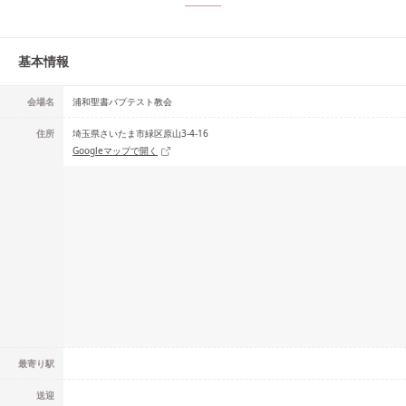
基本情報
会場名
浦和聖書バプテスト教会
住所
埼玉県さいたま市緑区原山3-4-16
Googleマップで開く
最寄り駅
送迎