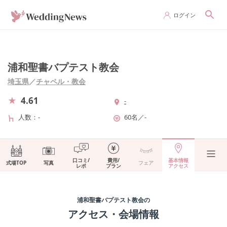
ログイン
浦和聖書バプテスト教会
埼玉県
／
チャペル・教会
4.61
-
人数
-
60名
／
-
口コミ/
費用/
基本情報
式場TOP
写真
フェア
レポ
プラン
アクセス
浦和聖書バプテスト教会
の
アクセス・会場情報