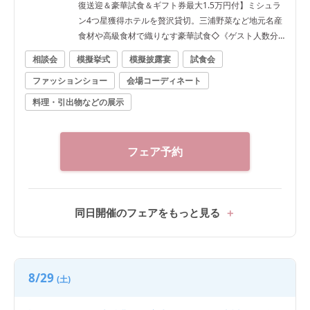
復送迎＆豪華試食＆ギフト券最大1.5万円付】ミシュラ
ン4つ星獲得ホテルを贅沢貸切。三浦野菜など地元名産
食材や高級食材で織りなす豪華試食◇《ゲスト人数分
の逗子駅往復タクシー特典も有》
相談会
模擬挙式
模擬披露宴
試食会
ファッションショー
会場コーディネート
料理・引出物などの展示
フェア予約
同日開催のフェアをもっと見る
8/29
(土)