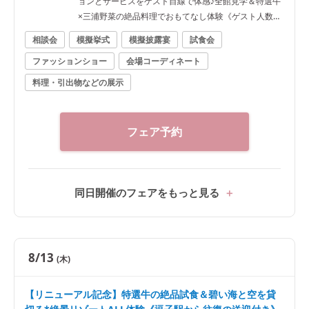
ョンとサービスをゲスト目線で体感♪全館見学＆特選牛
×三浦野菜の絶品料理でおもてなし体験《ゲスト人数分
の逗子駅往復タクシー特典も有》
相談会
模擬挙式
模擬披露宴
試食会
ファッションショー
会場コーディネート
料理・引出物などの展示
フェア予約
同日開催のフェアをもっと見る
8/13
(木)
【リニューアル記念】特選牛の絶品試食＆碧い海と空を貸