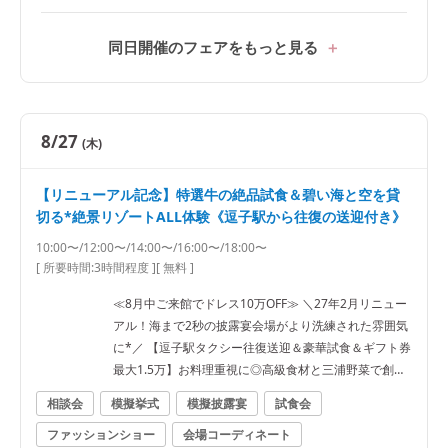
同日開催のフェアをもっと見る
8/27
(木)
【リニューアル記念】特選牛の絶品試食＆碧い海と空を貸
切る*絶景リゾートALL体験《逗子駅から往復の送迎付き》
10:00〜/12:00〜/14:00〜/16:00〜/18:00〜
[ 所要時間:
3時間程度
]
[ 無料 ]
≪8月中ご来館でドレス10万OFF≫ ＼27年2月リニュー
アル！海まで2秒の披露宴会場がより洗練された雰囲気
に*／ 【逗子駅タクシー往復送迎＆豪華試食＆ギフト券
最大1.5万】お料理重視に◎高級食材と三浦野菜で創り
上げた最高のおもてなしの一皿。絶景と共にゲスト目
相談会
模擬挙式
模擬披露宴
試食会
線で堪能しよう《ゲスト人数分の逗子駅往復タクシー
ファッションショー
会場コーディネート
特典も有》