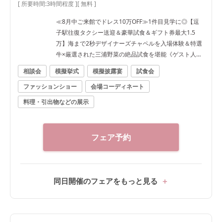
[ 所要時間:
3時間程度
]
[ 無料 ]
≪8月中ご来館でドレス10万OFF≫1件目見学に◎【逗
子駅往復タクシー送迎＆豪華試食＆ギフト券最大1.5
万】海まで2秒デザイナーズチャペルを入場体験＆特選
牛×厳選された三浦野菜の絶品試食を堪能《ゲスト人数
分の逗子駅往復タクシー特典も有》
相談会
模擬挙式
模擬披露宴
試食会
ファッションショー
会場コーディネート
料理・引出物などの展示
フェア予約
同日開催のフェアをもっと見る