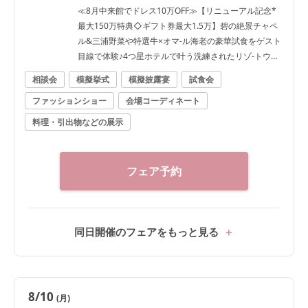
≪8月中来館でドレス10万OFF≫【リニューアル記念*
最大150万特典◇ギフト券最大1.5万】碧の絶景チャペ
ル&三浦野菜や特選牛×オマ-ル海老の豪華試食をゲスト
目線で体験♪4つ星ホテルで叶う洗練されたリゾ-トウェ
ディング《見学日は逗子駅往復タクシー送迎有》
相談会
模擬挙式
模擬披露宴
試食会
ファッションショー
会場コーディネート
料理・引出物などの展示
フェア予約
同日開催のフェアをもっと見る
8/10
(月)