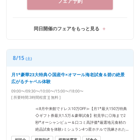
フェア予約
同日開催のフェアをもっと見る
8/15
(土)
月1*豪華23大特典◇国産牛×オマール海老試食＆碧の絶景
広がるチャペル体験
09:00〜/09:30〜/10:00〜/15:00〜/18:00〜
[ 所要時間:
3時間程度
]
[ 無料 ]
≪8月中来館でドレス10万OFF≫【月1*最大150万特典
◇ギフト券最大1.5万＆豪華試食】初見学に◎海まで2
秒*オーシャンビュー＆口コミ高評価*厳選地元食材の
絶品試食を体験♪ミシュラン4つ星ホテルで洗練された1
日をご提案《見学日は逗子駅の往復送迎有》
相談会
模擬挙式
模擬披露宴
試食会