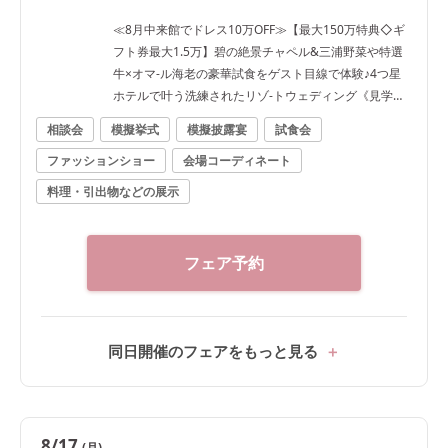
≪8月中来館でドレス10万OFF≫【最大150万特典◇ギ
フト券最大1.5万】碧の絶景チャペル&三浦野菜や特選
牛×オマ-ル海老の豪華試食をゲスト目線で体験♪4つ星
ホテルで叶う洗練されたリゾ-トウェディング《見学日
は逗子駅往復タクシー送迎有》
相談会
模擬挙式
模擬披露宴
試食会
ファッションショー
会場コーディネート
料理・引出物などの展示
フェア予約
同日開催のフェアをもっと見る
8/17
(月)