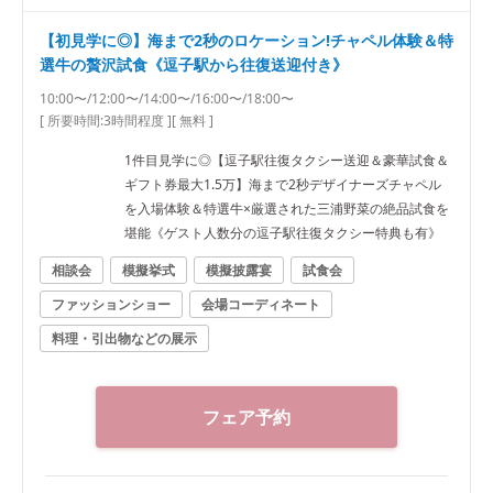
【初見学に◎】海まで2秒のロケーション!チャペル体験＆特
選牛の贅沢試食《逗子駅から往復送迎付き》
10:00〜/12:00〜/14:00〜/16:00〜/18:00〜
[ 所要時間:
3時間程度
]
[ 無料 ]
1件目見学に◎【逗子駅往復タクシー送迎＆豪華試食＆
ギフト券最大1.5万】海まで2秒デザイナーズチャペル
を入場体験＆特選牛×厳選された三浦野菜の絶品試食を
堪能《ゲスト人数分の逗子駅往復タクシー特典も有》
相談会
模擬挙式
模擬披露宴
試食会
ファッションショー
会場コーディネート
料理・引出物などの展示
フェア予約