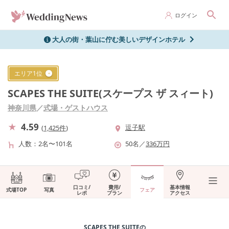
ログイン
大人の街・葉山に佇む美しいデザインホテル
エリア
1
位
SCAPES THE SUITE(スケープス ザ スィート)
神奈川県
／
式場・ゲストハウス
4.59
逗子駅
(
1,425件
)
人数
2名〜101名
50
名
／
336
万円
口コミ/
費用/
基本情報
式場TOP
写真
フェア
レポ
プラン
アクセス
SCAPES THE SUITE
の