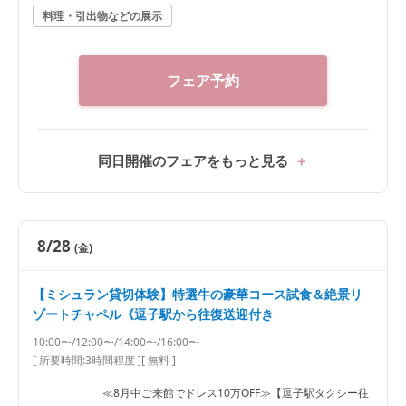
料理・引出物などの展示
フェア予約
同日開催のフェアをもっと見る
8/28
(金)
【ミシュラン貸切体験】特選牛の豪華コース試食＆絶景リ
ゾートチャペル《逗子駅から往復送迎付き
10:00〜/12:00〜/14:00〜/16:00〜
[ 所要時間:
3時間程度
]
[ 無料 ]
≪8月中ご来館でドレス10万OFF≫【逗子駅タクシー往