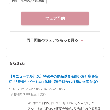
料理・引出物などの展示
フェア予約
同日開催のフェアをもっと見る
8/20
(木)
【リニューアル記念】特選牛の絶品試食＆碧い海と空を貸
切る*絶景リゾートALL体験《逗子駅から往復の送迎付き》
10:00〜/12:00〜/14:00〜/16:00〜/18:00〜
[ 所要時間:
3時間程度
]
[ 無料 ]
≪8月中ご来館でドレス10万OFF≫ ＼27年2月リニュー
アル！海まで2秒の披露宴会場がより洗練された雰囲気