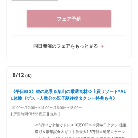
フェア予約
同日開催のフェアをもっと見る
8/12
(水)
《平日BIG》碧の絶景＆葉山の厳選食材◇上質リゾート*AL
L体験《ゲスト人数分の逗子駅往復タクシー特典も有》
10:00〜/12:00〜/14:00〜/16:00〜/18:00〜
[ 所要時間:
3時間程度
]
[ 無料 ]
≪8月中ご来館でドレス10万OFF≫≪見学日タクシ-往復
送迎＆豪華試食＆ギフト券最大1.5万付≫絶景ロケーシ