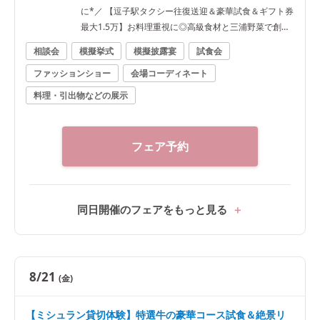
に*／ 【逗子駅タクシー往復送迎＆豪華試食＆ギフト券
最大1.5万】お料理重視に◎高級食材と三浦野菜で創り
上げた最高のおもてなしの一皿。絶景と共にゲスト目
相談会
模擬挙式
模擬披露宴
試食会
線で堪能しよう《ゲスト人数分の逗子駅往復タクシー
ファッションショー
会場コーディネート
特典も有》
料理・引出物などの展示
フェア予約
同日開催のフェアをもっと見る
8/21
(金)
【ミシュラン貸切体験】特選牛の豪華コース試食＆絶景リ