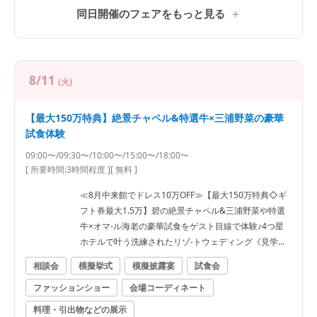
同日開催のフェアをもっと見る
8/11
(火)
【最大150万特典】絶景チャペル&特選牛×三浦野菜の豪華
試食体験
09:00〜/09:30〜/10:00〜/15:00〜/18:00〜
[ 所要時間:
3時間程度
]
[ 無料 ]
≪8月中来館でドレス10万OFF≫【最大150万特典◇ギ
フト券最大1.5万】碧の絶景チャペル&三浦野菜や特選
牛×オマ-ル海老の豪華試食をゲスト目線で体験♪4つ星
ホテルで叶う洗練されたリゾ-トウェディング《見学日
は逗子駅往復タクシー送迎有》
相談会
模擬挙式
模擬披露宴
試食会
ファッションショー
会場コーディネート
料理・引出物などの展示