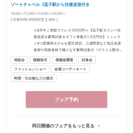
ゾートチャペル《逗子駅から往復送迎付き
10:00〜/12:00〜/14:00〜/16:00〜
[ 所要時間:
3時間程度
]
[ 無料 ]
≪8月中ご来館でドレス10万OFF≫【逗子駅タクシー往
復送迎＆豪華試食＆ギフト券最大1.5万円付】ミシュラ
ン4つ星獲得ホテルを贅沢貸切。三浦野菜など地元名産
食材や高級食材で織りなす豪華試食◇《ゲスト人数分
の逗子駅往復タクシー特典も有》
相談会
模擬挙式
模擬披露宴
試食会
ファッションショー
会場コーディネート
料理・引出物などの展示
フェア予約
同日開催のフェアをもっと見る