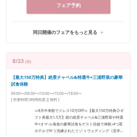
フェア予約
同日開催のフェアをもっと見る
8/23
(日)
【最大150万特典】絶景チャペル&特選牛×三浦野菜の豪華
試食体験
09:00〜/09:30〜/10:00〜/15:00〜/18:00〜
[ 所要時間:
3時間程度
]
[ 無料 ]
≪8月中来館でドレス10万OFF≫【最大150万特典◇ギ
フト券最大1.5万】碧の絶景チャペル&三浦野菜や特選
牛×オマ-ル海老の豪華試食をゲスト目線で体験♪4つ星
ホテルで叶う洗練されたリゾ-トウェディング《見学日