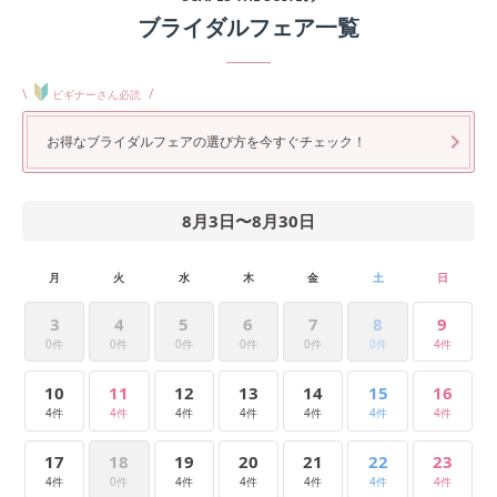
ブライダルフェア一覧
\
/
ビギナーさん必読
お得なブライダルフェアの選び方を今すぐチェック！
8月3日
〜
8月30日
月
火
水
木
金
土
日
3
4
5
6
7
8
9
0件
0件
0件
0件
0件
0件
4件
10
11
12
13
14
15
16
4件
4件
4件
4件
4件
4件
4件
17
18
19
20
21
22
23
4件
0件
4件
4件
4件
4件
4件