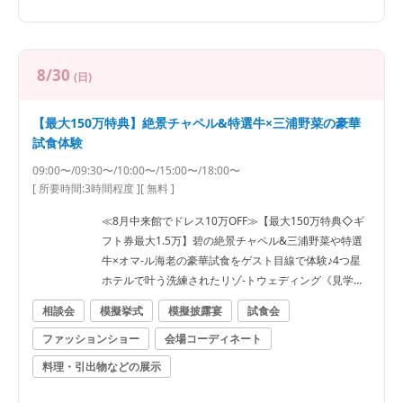
8/30
(日)
【最大150万特典】絶景チャペル&特選牛×三浦野菜の豪華
試食体験
09:00〜/09:30〜/10:00〜/15:00〜/18:00〜
[ 所要時間:
3時間程度
]
[ 無料 ]
≪8月中来館でドレス10万OFF≫【最大150万特典◇ギ
フト券最大1.5万】碧の絶景チャペル&三浦野菜や特選
牛×オマ-ル海老の豪華試食をゲスト目線で体験♪4つ星
ホテルで叶う洗練されたリゾ-トウェディング《見学日
は逗子駅往復タクシー送迎有》
相談会
模擬挙式
模擬披露宴
試食会
ファッションショー
会場コーディネート
料理・引出物などの展示