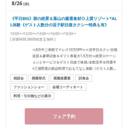
8/26
(水)
《平日BIG》碧の絶景＆葉山の厳選食材◇上質リゾート*AL
L体験《ゲスト人数分の逗子駅往復タクシー特典も有》
10:00〜/12:00〜/14:00〜/16:00〜/18:00〜
[ 所要時間:
3時間程度
]
[ 無料 ]
≪8月中ご来館でドレス10万OFF≫≪見学日タクシ-往復
送迎＆豪華試食＆ギフト券最大1.5万付≫絶景ロケーシ
ョンとサービスをゲスト目線で体感♪全館見学＆特選牛
×三浦野菜の絶品料理でおもてなし体験《ゲスト人数分
の逗子駅往復タクシー特典も有》
相談会
模擬挙式
模擬披露宴
試食会
ファッションショー
会場コーディネート
料理・引出物などの展示
フェア予約