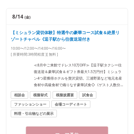
8/14
(金)
【ミシュラン貸切体験】特選牛の豪華コース試食＆絶景リ
ゾートチャペル《逗子駅から往復送迎付き
10:00〜/12:00〜/14:00〜/16:00〜
[ 所要時間:
3時間程度
]
[ 無料 ]
≪8月中ご来館でドレス10万OFF≫【逗子駅タクシー往
復送迎＆豪華試食＆ギフト券最大1.5万円付】ミシュラ
ン4つ星獲得ホテルを贅沢貸切。三浦野菜など地元名産
食材や高級食材で織りなす豪華試食◇《ゲスト人数分
の逗子駅往復タクシー特典も有》
相談会
模擬挙式
模擬披露宴
試食会
ファッションショー
会場コーディネート
料理・引出物などの展示