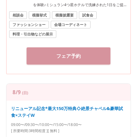
を体験♪ミシュラン4つ星ホテルで洗練された1日をご提案
《見学日は逗子駅の往復送迎有》
相談会
模擬挙式
模擬披露宴
試食会
ファッションショー
会場コーディネート
料理・引出物などの展示
フェア予約
8/9
(日)
リニューアル記念*最大150万特典◇絶景チャペル&豪華試
食×ステイW
09:00〜/09:30〜/10:00〜/15:00〜/18:00〜
[ 所要時間:
3時間程度
]
[ 無料 ]