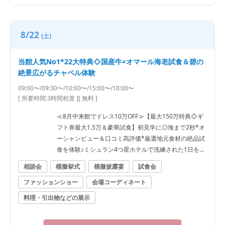
8/22
(土)
当館人気No1*22大特典◇国産牛×オマール海老試食＆碧の
絶景広がるチャペル体験
09:00〜/09:30〜/10:00〜/15:00〜/18:00〜
[ 所要時間:
3時間程度
]
[ 無料 ]
≪8月中来館でドレス10万OFF≫【最大150万特典◇ギ
フト券最大1.5万＆豪華試食】初見学に◎海まで2秒*オ
ーシャンビュー＆口コミ高評価*厳選地元食材の絶品試
食を体験♪ミシュラン4つ星ホテルで洗練された1日をご
提案《見学日は逗子駅の往復送迎有》
相談会
模擬挙式
模擬披露宴
試食会
ファッションショー
会場コーディネート
料理・引出物などの展示