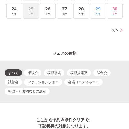
24
25
26
27
28
29
30
4件
0件
4件
4件
4件
4件
4件
次へ
フェアの種類
すべて
相談会
模擬挙式
模擬披露宴
試食会
試着会
ファッションショー
会場コーディネート
料理・引出物などの展示
ここから予約＆条件クリアで、
下記特典の対象になります。