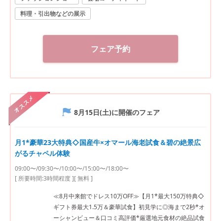
料理・引出物などの展示
フェア予約
オススメ
8月15日(土)
に開催のフェア
月1*豪華23大特典◇国産牛×オマール海老試食＆碧の絶景広
がるチャペル体験
09:00〜/09:30〜/10:00〜/15:00〜/18:00〜
[ 所要時間:
3時間程度
]
[ 無料 ]
≪8月中来館でドレス10万OFF≫【月1*最大150万特典◇
ギフト券最大1.5万＆豪華試食】初見学に◎海まで2秒*オ
ーシャンビュー＆口コミ高評価*厳選地元食材の絶品試食