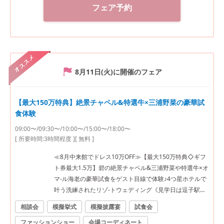
フェア予約
オススメ
8月11日(火)
に開催のフェア
【最大150万特典】絶景チャペル&特選牛×三浦野菜の豪華試
食体験
09:00〜/09:30〜/10:00〜/15:00〜/18:00〜
[ 所要時間:
3時間程度
]
[ 無料 ]
≪8月中来館でドレス10万OFF≫【最大150万特典◇ギフ
ト券最大1.5万】碧の絶景チャペル&三浦野菜や特選牛×オ
マ-ル海老の豪華試食をゲスト目線で体験♪4つ星ホテルで
叶う洗練されたリゾ-トウェディング《見学日は逗子駅往
復タクシー送迎有》
相談会
模擬挙式
模擬披露宴
試食会
ファッションショー
会場コーディネート