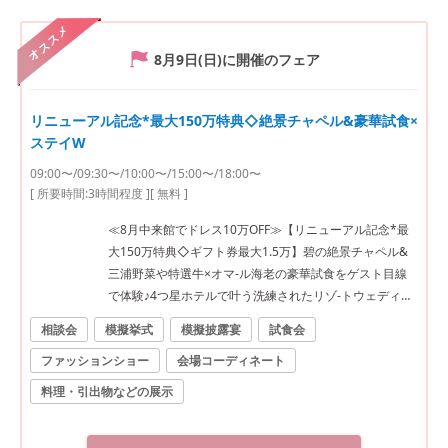
オススメ
8月9日(日)
に開催のフェア
リニューアル記念*最大150万特典◇絶景チャペル&豪華試食×
ステイW
09:00〜/09:30〜/10:00〜/15:00〜/18:00〜
[ 所要時間:
3時間程度
]
[ 無料 ]
≪8月中来館でドレス10万OFF≫【リニューアル記念*最
大150万特典◇ギフト券最大1.5万】碧の絶景チャペル&
三浦野菜や特選牛×オマ-ル海老の豪華試食をゲスト目線
で体験♪4つ星ホテルで叶う洗練されたリゾ-トウェディン
グ《見学日は逗子駅往復タクシー送迎有》
相談会
模擬挙式
模擬披露宴
試食会
ファッションショー
会場コーディネート
料理・引出物などの展示