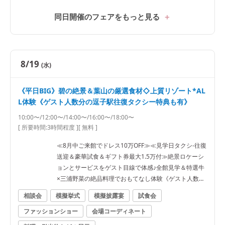
同日開催のフェアをもっと見る
8/19
(水)
《平日BIG》碧の絶景＆葉山の厳選食材◇上質リゾート*AL
L体験《ゲスト人数分の逗子駅往復タクシー特典も有》
10:00〜/12:00〜/14:00〜/16:00〜/18:00〜
[ 所要時間:
3時間程度
]
[ 無料 ]
≪8月中ご来館でドレス10万OFF≫≪見学日タクシ-往復
送迎＆豪華試食＆ギフト券最大1.5万付≫絶景ロケーシ
ョンとサービスをゲスト目線で体感♪全館見学＆特選牛
×三浦野菜の絶品料理でおもてなし体験《ゲスト人数分
の逗子駅往復タクシー特典も有》
相談会
模擬挙式
模擬披露宴
試食会
ファッションショー
会場コーディネート