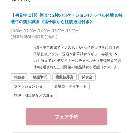
【初見学に◎】海まで2秒のロケーション!チャペル体験＆特
選牛の贅沢試食《逗子駅から往復送迎付き》
10:00〜/12:00〜/14:00〜/16:00〜/18:00〜
[ 所要時間:
3時間程度
]
[ 無料 ]
≪8月中ご来館でドレス10万OFF≫1件目見学に◎【逗
子駅往復タクシー送迎＆豪華試食＆ギフト券最大1.5
万】海まで2秒デザイナーズチャペルを入場体験＆特選
牛×厳選された三浦野菜の絶品試食を堪能《ゲスト人数
分の逗子駅往復タクシー特典も有》
相談会
模擬挙式
模擬披露宴
試食会
ファッションショー
会場コーディネート
料理・引出物などの展示
フェア予約