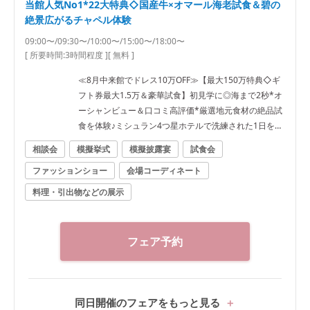
当館人気No1*22大特典◇国産牛×オマール海老試食＆碧の
絶景広がるチャペル体験
09:00〜/09:30〜/10:00〜/15:00〜/18:00〜
[ 所要時間:
3時間程度
]
[ 無料 ]
≪8月中来館でドレス10万OFF≫【最大150万特典◇ギ
フト券最大1.5万＆豪華試食】初見学に◎海まで2秒*オ
ーシャンビュー＆口コミ高評価*厳選地元食材の絶品試
食を体験♪ミシュラン4つ星ホテルで洗練された1日をご
提案《見学日は逗子駅の往復送迎有》
相談会
模擬挙式
模擬披露宴
試食会
ファッションショー
会場コーディネート
料理・引出物などの展示
フェア予約
同日開催のフェアをもっと見る