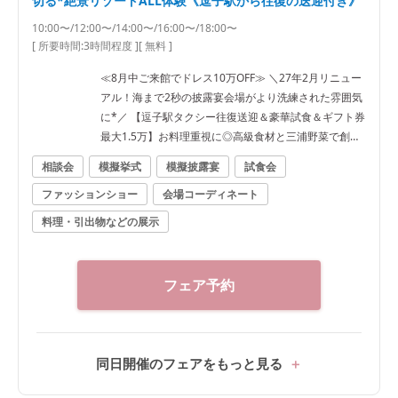
切る*絶景リゾートALL体験《逗子駅から往復の送迎付き》
10:00〜/12:00〜/14:00〜/16:00〜/18:00〜
[ 所要時間:
3時間程度
]
[ 無料 ]
≪8月中ご来館でドレス10万OFF≫ ＼27年2月リニュー
アル！海まで2秒の披露宴会場がより洗練された雰囲気
に*／ 【逗子駅タクシー往復送迎＆豪華試食＆ギフト券
最大1.5万】お料理重視に◎高級食材と三浦野菜で創り
上げた最高のおもてなしの一皿。絶景と共にゲスト目
相談会
模擬挙式
模擬披露宴
試食会
線で堪能しよう《ゲスト人数分の逗子駅往復タクシー
ファッションショー
会場コーディネート
特典も有》
料理・引出物などの展示
フェア予約
同日開催のフェアをもっと見る