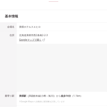
基本情報
会場名
美唄ホテルスエヒロ
住所
北海道美唄市西2条南2-2-3
Googleマップで開く
最寄り駅
美唄
駅
（
JR函館本線(小樽～旭川)
）
から
徒歩
14
分
（
1.1
km）
※Google Mapから自動的に駅距離を計算しています