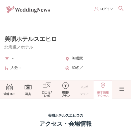
ログイン
美唄ホテルスエヒロ
北海道
／
ホテル
-
美唄駅
人数
-
60名
／
-
口コミ/
費用/
基本情報
式場TOP
写真
フェア
レポ
プラン
アクセス
美唄ホテルスエヒロ
の
アクセス・会場情報