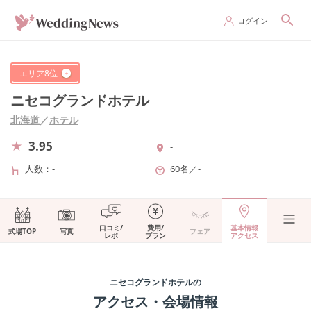
ログイン
エリア
8
位
ニセコグランドホテル
北海道
／
ホテル
3.95
-
人数
-
60名
／
-
口コミ/
費用/
基本情報
式場TOP
写真
フェア
レポ
プラン
アクセス
ニセコグランドホテル
の
アクセス・会場情報