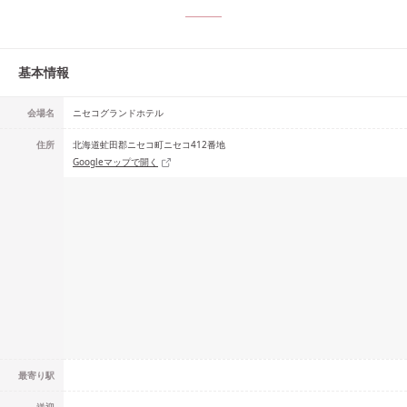
基本情報
会場名
ニセコグランドホテル
住所
北海道虻田郡ニセコ町ニセコ412番地
Googleマップで開く
最寄り駅