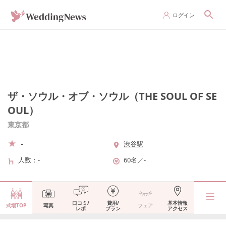
ログイン
ザ・ソウル・オブ・ソウル（THE SOUL OF SE
OUL）
東京都
-
渋谷駅
人数
-
60名
／
-
口コミ/
費用/
基本情報
式場TOP
写真
フェア
レポ
プラン
アクセス