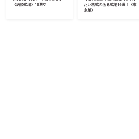
《結婚式場》10選♡
たい格式のある式場16選！《東
京版》