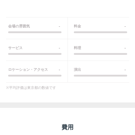
-
-
会場の雰囲気
料金
-
-
サービス
料理
-
-
ロケーション・アクセス
演出
※平均評価は
東京都
の数値です
費用