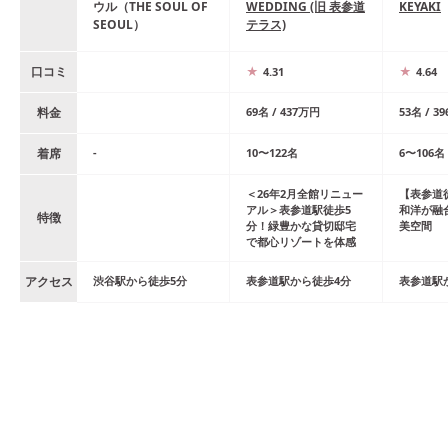
ウル（THE SOUL OF
WEDDING (旧 表参道
KEYAKI
SEOUL）
テラス)
口コミ
4.31
4.64
料金
69
名
/
437
万円
53
名
/
39
着席
-
10
〜
122
名
6
〜
106
名
＜26年2月全館リニュー
【表参道
アル＞表参道駅徒歩5
和洋が融
特徴
分！緑豊かな貸切邸宅
美空間
で都心リゾートを体感
アクセス
渋谷
駅
から
徒歩
5
分
表参道
駅
から
徒歩
4
分
表参道
駅