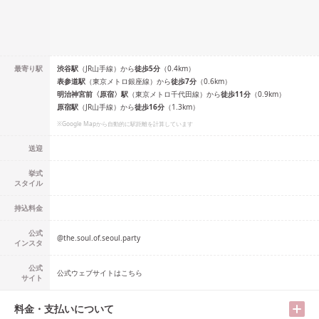
最寄り駅
渋谷
駅
（
JR山手線
）
から
徒歩
5
分
（
0.4
km）
表参道
駅
（
東京メトロ銀座線
）
から
徒歩
7
分
（
0.6
km）
明治神宮前〈原宿〉
駅
（
東京メトロ千代田線
）
から
徒歩
11
分
（
0.9
km）
原宿
駅
（
JR山手線
）
から
徒歩
16
分
（
1.3
km）
※Google Mapから自動的に駅距離を計算しています
送迎
挙式
スタイル
持込料金
公式
@
the.soul.of.seoul.party
インスタ
公式
公式ウェブサイトはこちら
サイト
料金・支払いについて