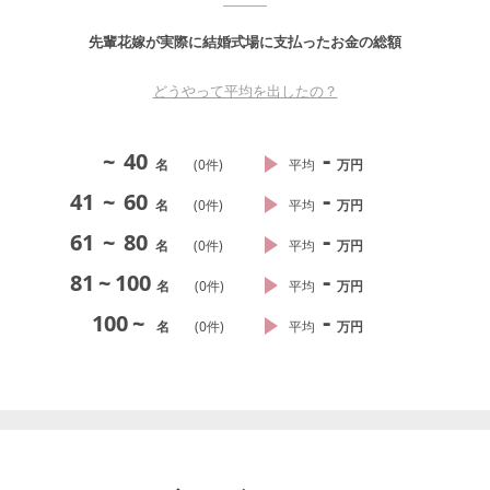
先輩花嫁が実際に結婚式場に支払ったお金の総額
どうやって平均を出したの？
-
~
40
名
(
0
件)
平均
万円
-
41
~
60
名
(
0
件)
平均
万円
-
61
~
80
名
(
0
件)
平均
万円
-
81
~
100
名
(
0
件)
平均
万円
-
100
~
名
(
0
件)
平均
万円