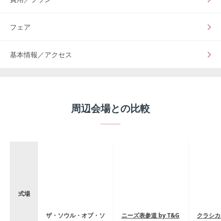
フェア
基本情報／アクセス
周辺会場との比較
式場
ザ・ソウル・オブ・ソ
ニーズ表参道 by T&G
クラシカ