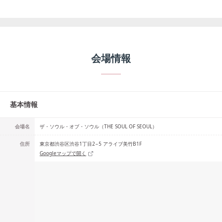
会場情報
基本情報
会場名
ザ・ソウル・オブ・ソウル（THE SOUL OF SEOUL）
住所
東京都渋谷区渋谷1丁目2−5 アライブ美竹B1F
Googleマップで開く