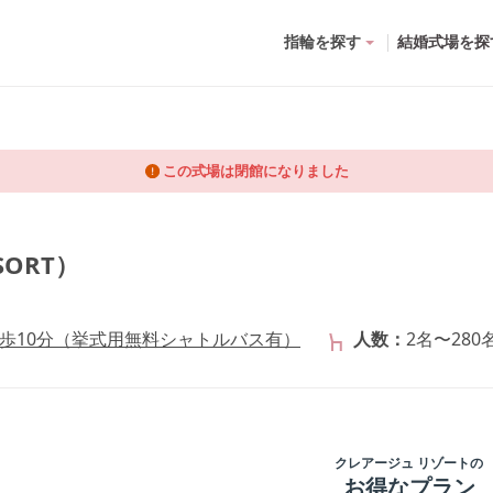
指輪を探す
結婚式場を探
この式場は閉館になりました
SORT）
徒歩10分（挙式用無料シャトルバス有）
人数
2名〜280
クレアージュ リゾート
の
お得なプラン