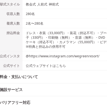
挙式
スタイル
教会式
人前式
神前式
収容人数
280
名
着席人数
2名
〜
280名
持込料金
ドレス・衣装（33,000円）・装花（持込不可）・ブーケ
子（330円）・印刷物（無料）・音源（無料）・DVD（
ケーキ（持込不可）・カメラマン（55,000円）・ビ
※特典と持込みの併用不可
公式
インスタ
@
https://www.instagram.com/wegreenresort/
公式
サイト
公式ウェブサイトはこちら
料金・支払いについて
施設サービス
バリアフリー対応