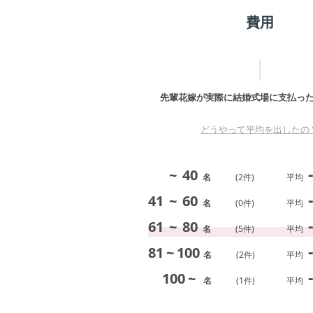
費用
先輩花嫁が実際に結婚式場に支払っ
どうやって平均を出したの
-
~
40
名
(
2
件)
平均
-
41
~
60
名
(
0
件)
平均
-
61
~
80
名
(
5
件)
平均
-
81
~
100
名
(
2
件)
平均
-
100
~
名
(
1
件)
平均