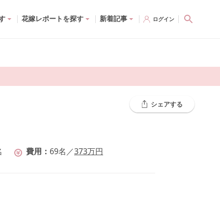
す
花嫁レポートを探す
新着記事
ログイン
シェアする
名
費用
69
名
／
373
万円