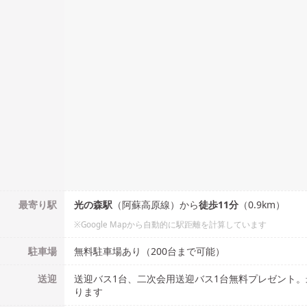
最寄り駅
光の森
駅
（
阿蘇高原線
）
から
徒歩
11
分
（
0.9
km）
※Google Mapから自動的に駅距離を計算しています
駐車場
無料駐車場あり（200台まで可能）
送迎
送迎バス1台、二次会用送迎バス1台無料プレゼント。
ります