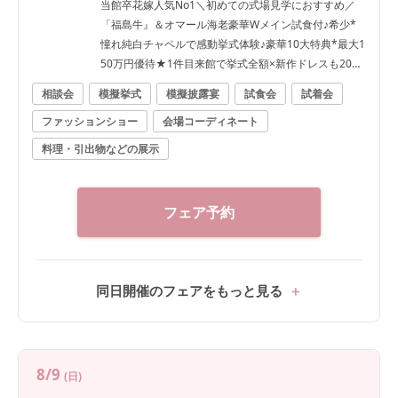
当館卒花嫁人気No1＼初めての式場見学におすすめ／
「福島牛』＆オマール海老豪華Wメイン試食付♪希少*
憧れ純白チャペルで感動挙式体験♪豪華10大特典*最大1
50万円優待★1件目来館で挙式全額×新作ドレスも20万
円優待
相談会
模擬挙式
模擬披露宴
試食会
試着会
ファッションショー
会場コーディネート
料理・引出物などの展示
フェア予約
同日開催のフェアをもっと見る
8/9
(日)