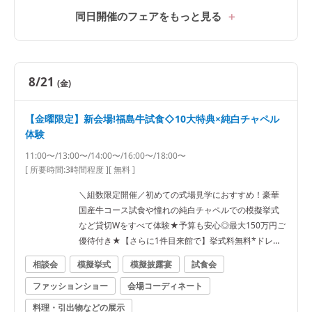
同日開催のフェアをもっと見る
8/21
(金)
【金曜限定】新会場!福島牛試食◇10大特典×純白チャペル
体験
11:00〜/13:00〜/14:00〜/16:00〜/18:00〜
[ 所要時間:
3時間程度
]
[ 無料 ]
＼組数限定開催／初めての式場見学におすすめ！豪華
国産牛コース試食や憧れの純白チャペルでの模擬挙式
など貸切Wをすべて体験★予算も安心◎最大150万円ご
優待付き★【さらに1件目来館で】挙式料無料*ドレス2
0万優待
相談会
模擬挙式
模擬披露宴
試食会
ファッションショー
会場コーディネート
料理・引出物などの展示