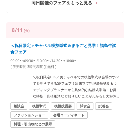
同日開催のフェアをもっと見る
8/11
(火)
＜祝日限定＞チャペル模擬挙式＆まるごと見学！福島牛試
食フェア
09:00〜/09:30〜/10:00〜/14:30〜/18:00〜
[ 所要時間:
3時間程度
]
[ 無料 ]
＼祝日限定BIG／美チャペルでの模擬挙式や会場のすべ
てを見学できるSPフェア！出来立て料理豪華試食＆ウ
ェディングプランナーから具体的な結婚式準備・お得
な時期・見積相談など知りたいことがわかると大好評
★ 専属プランナーがふたりの不安や疑問を全て解消！
相談会
模擬挙式
模擬披露宴
試食会
試着会
イチから分かるBIGフェア★ぴったりなWをご提案★
ファッションショー
会場コーディネート
●＼料理で選ばれてNo1★／福島県料理ランキング1位
★ゲストも大満足の料理を無料試食！3万相当福島牛*
料理・引出物などの展示
オマール絶品コース試食★ ●郡山駅10分の好立地×非