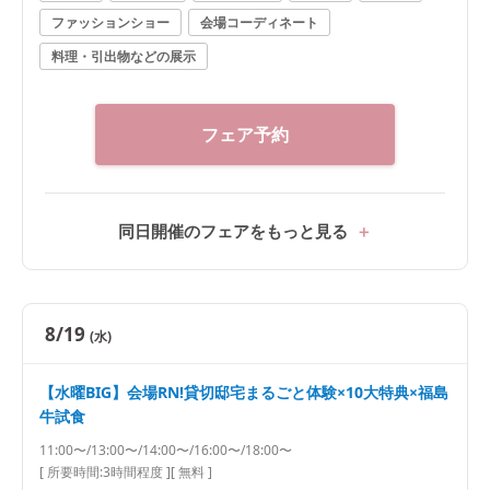
ファッションショー
会場コーディネート
＼料理で選ばれてNo1★／福島県料理ランキング1位★
ゲストも大満足の料理を無料試食！3万相当福島牛*オ
料理・引出物などの展示
マール絶品コース試食★ ●郡山駅10分の好立地×非日
常感溢れるプール付き貸切一軒家で叶える完全プライ
ベートWをまるごと体験★ ・ガーデン演出体験★ドロ
フェア予約
ップ&フライ*バルーン演出 ・模擬挙式★全天候型*幻
想的な雲海演出&感動のチャペルムービー体験など ●
安心の相談会*実際に打合せを行っているプランナーだ
から安心と好評★なんでもご質問ください★
同日開催のフェアをもっと見る
8/19
(水)
【水曜BIG】会場RN!貸切邸宅まるごと体験×10大特典×福島
牛試食
11:00〜/13:00〜/14:00〜/16:00〜/18:00〜
[ 所要時間:
3時間程度
]
[ 無料 ]