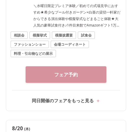
＼水曜日限定プレミア体験／初めての式場見学におす
すめ★希少なプール付きガーデン×白亜の貸切一軒家だ
からできる演出体験や模擬挙式などまるごと体験★大
人気の豪華試食付き♪1件目来館でAmazonギフト1万円
進呈
相談会
模擬挙式
模擬披露宴
試食会
ファッションショー
会場コーディネート
料理・引出物などの展示
フェア予約
同日開催のフェアをもっと見る
8/20
(木)