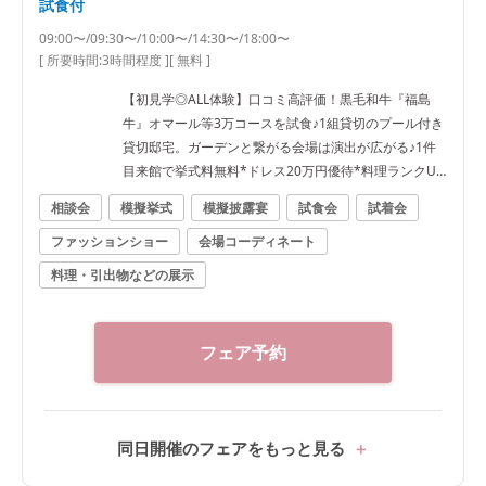
試食付
09:00〜/09:30〜/10:00〜/14:30〜/18:00〜
[ 所要時間:
3時間程度
]
[ 無料 ]
【初見学◎ALL体験】口コミ高評価！黒毛和牛『福島
牛』オマール等3万コースを試食♪1組貸切のプール付き
貸切邸宅。ガーデンと繋がる会場は演出が広がる♪1件
目来館で挙式料無料*ドレス20万円優待*料理ランクUP
特典♪ 専属プランナーがふたりの不安や疑問を全て解
相談会
模擬挙式
模擬披露宴
試食会
試着会
消！イチから分かるBIGフェア★ぴったりなWをご提案
ファッションショー
会場コーディネート
★ ●＼料理で選ばれてNo1★／福島県料理ランキング1
位★ゲストも大満足の料理を無料試食！3万相当福島牛
料理・引出物などの展示
*オマール絶品コース試食★ ●郡山駅10分の好立地×非
日常感溢れるプール付き貸切一軒家で叶える完全プラ
イベートWをまるごと体験★ ・ガーデン演出体験★ド
フェア予約
ロップ&フライ*バルーン演出 ・模擬挙式★全天候型*
幻想的な雲海演出&感動のチャペルムービー体験など
●安心の相談会*実際に打合せを行っているプランナー
だから安心と好評★なんでもご質問ください★
同日開催のフェアをもっと見る