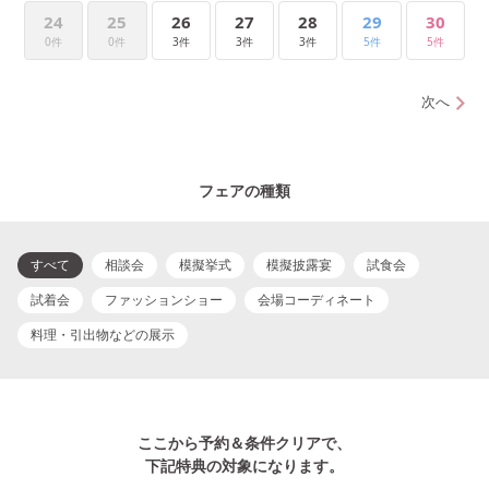
24
25
26
27
28
29
30
0件
0件
3件
3件
3件
5件
5件
次へ
フェアの種類
すべて
相談会
模擬挙式
模擬披露宴
試食会
試着会
ファッションショー
会場コーディネート
料理・引出物などの展示
ここから予約＆条件クリアで、
下記特典の対象になります。