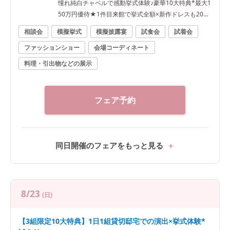
憧れ純白チャペルで感動挙式体験♪豪華10大特典*最大1
50万円優待★1件目来館で挙式全額×新作ドレスも20万
円優待
相談会
模擬挙式
模擬披露宴
試食会
試着会
ファッションショー
会場コーディネート
料理・引出物などの展示
フェア予約
同日開催のフェアをもっと見る
8/23
(日)
【3組限定10大特典】1日1組貸切邸宅での演出×挙式体験*