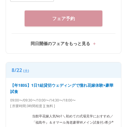
フェア予約
同日開催のフェアをもっと見る
8/22
(土)
【年1BIG】1日1組貸切ウェディングで憧れ花嫁体験×豪華
試食
09:00〜/09:30〜/10:00〜/14:30〜/18:00〜
[ 所要時間:
3時間程度
]
[ 無料 ]
当館卒花嫁人気No1＼初めての式場見学におすすめ／
「福島牛』＆オマール海老豪華Wメイン試食付♪希少*