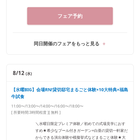
日常感溢れるプール付き貸切一軒家で叶える完全プラ
イベートWをまるごと体験★ ・ガーデン演出体験★ド
フェア予約
ロップ&フライ*バルーン演出 ・模擬挙式★全天候型*
幻想的な雲海演出&感動のチャペルムービー体験など
●安心の相談会*実際に打合せを行っているプランナー
だから安心と好評★なんでもご質問ください★
同日開催のフェアをもっと見る
8/12
(水)
【水曜BIG】会場RN!貸切邸宅まるごと体験×10大特典×福島
牛試食
11:00〜/13:00〜/14:00〜/16:00〜/18:00〜
[ 所要時間:
3時間程度
]
[ 無料 ]
＼水曜日限定プレミア体験／初めての式場見学におす
すめ★希少なプール付きガーデン×白亜の貸切一軒家だ
からできる演出体験や模擬挙式などまるごと体験★大