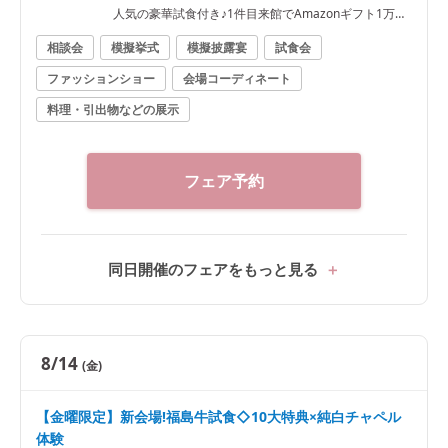
人気の豪華試食付き♪1件目来館でAmazonギフト1万円
進呈
相談会
模擬挙式
模擬披露宴
試食会
ファッションショー
会場コーディネート
料理・引出物などの展示
フェア予約
同日開催のフェアをもっと見る
8/14
(金)
【金曜限定】新会場!福島牛試食◇10大特典×純白チャペル
体験