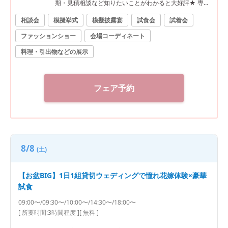
期・見積相談など知りたいことがわかると大好評★ 専属
プランナーがふたりの不安や疑問を全て解消！イチから
相談会
模擬挙式
模擬披露宴
試食会
試着会
分かるBIGフェア★ぴったりなWをご提案★ ●＼料理で
ファッションショー
会場コーディネート
選ばれてNo1★／福島県料理ランキング1位★ゲストも大
満足の料理を無料試食！3万相当福島牛*オマール絶品コ
料理・引出物などの展示
ース試食★ ●郡山駅10分の好立地×非日常感溢れるプー
ル付き貸切一軒家で叶える完全プライベートWをまるご
と体験★ ・ガーデン演出体験★ドロップ&フライ*バルー
フェア予約
ン演出 ・模擬挙式★全天候型*幻想的な雲海演出&感動の
チャペルムービー体験など ●安心の相談会*実際に打合せ
を行っているプランナーだから安心と好評★なんでもご
質問ください★
8/8
(土)
【お盆BIG】1日1組貸切ウェディングで憧れ花嫁体験×豪華
試食
09:00〜/09:30〜/10:00〜/14:30〜/18:00〜
[ 所要時間:
3時間程度
]
[ 無料 ]