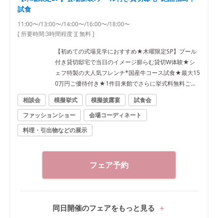
試食
11:00〜/13:00〜/14:00〜/16:00〜/18:00〜
[ 所要時間:
3時間程度
]
[ 無料 ]
【初めての式場見学におすすめ★木曜限定SP】プール
付き貸切邸宅で当日のイメージ膨らむ貸切W体験★シ
ェフ特製の大人気フレンチ*国産牛コース試食★最大15
0万円ご優待付き★1件目来館でさらに挙式料無料ご優
待★
相談会
模擬挙式
模擬披露宴
試食会
ファッションショー
会場コーディネート
料理・引出物などの展示
フェア予約
同日開催のフェアをもっと見る