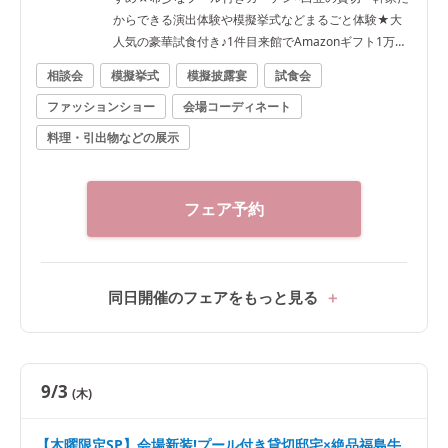
からできる演出体験や模擬挙式などまるごと体験★大
人気の豪華試食付き♪1件目来館でAmazonギフト1万円
進呈
相談会
模擬挙式
模擬披露宴
試食会
ファッションショー
会場コーディネート
料理・引出物などの展示
フェア予約
同日開催のフェアをもっと見る
9/3
(木)
【木曜限定SP】会場新装!プール付き貸切邸宅×絶品福島牛