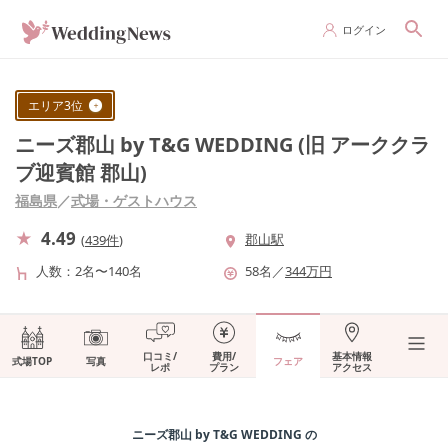
ログイン
エリア
3
位
ニーズ郡山 by T&G WEDDING (旧 アーククラ
ブ迎賓館 郡山)
福島県
／
式場・ゲストハウス
4.49
郡山駅
(
439件
)
人数
2名〜140名
58
名
／
344
万円
口コミ/
費用/
基本情報
式場TOP
写真
フェア
レポ
プラン
アクセス
ニーズ郡山 by T&G WEDDING
の