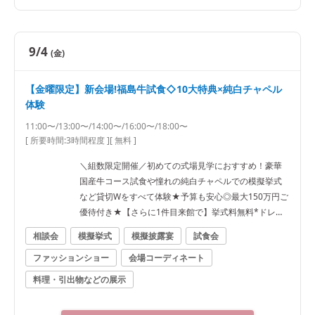
9/4
(金)
【金曜限定】新会場!福島牛試食◇10大特典×純白チャペル
体験
11:00〜/13:00〜/14:00〜/16:00〜/18:00〜
[ 所要時間:
3時間程度
]
[ 無料 ]
＼組数限定開催／初めての式場見学におすすめ！豪華
国産牛コース試食や憧れの純白チャペルでの模擬挙式
など貸切Wをすべて体験★予算も安心◎最大150万円ご
優待付き★【さらに1件目来館で】挙式料無料*ドレス2
0万優待
相談会
模擬挙式
模擬披露宴
試食会
ファッションショー
会場コーディネート
料理・引出物などの展示