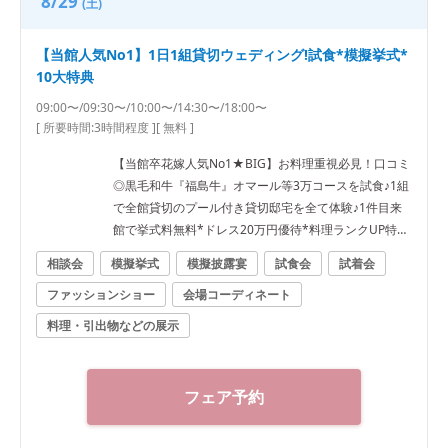
8/29
(土)
【当館人気No1】1日1組貸切ウェディング!試食*模擬挙式*
10大特典
09:00〜/09:30〜/10:00〜/14:30〜/18:00〜
[ 所要時間:
3時間程度
]
[ 無料 ]
【当館卒花嫁人気No1★BIG】お料理重視必見！口コミ
◎黒毛和牛『福島牛』オマール等3万コースを試食♪1組
で全館貸切のプール付き貸切邸宅を全て体験♪1件目来
館で挙式料無料*ドレス20万円優待*料理ランクUP特典
♪ ●＼料理で選ばれてNo1★／福島県料理ランキング1
相談会
模擬挙式
模擬披露宴
試食会
試着会
位★ゲストも大満足の料理を無料試食！3万相当福島牛
ファッションショー
会場コーディネート
*オマール絶品コース試食★ ●郡山駅10分の好立地×非
日常感溢れるプール付き貸切一軒家で叶える完全プラ
料理・引出物などの展示
イベートWをまるごと体験★ ・ガーデン演出体験★ド
ロップ&フライ*バルーン演出 ・模擬挙式★全天候型*
幻想的な雲海演出&感動のチャペルムービー体験など
フェア予約
●安心の相談会*実際に打合せを行っているプランナー
だから安心と好評★なんでもご質問ください★