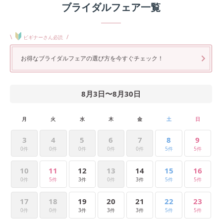
ブライダルフェア一覧
\
/
ビギナーさん必読
お得なブライダルフェアの選び方を今すぐチェック！
8月3日
〜
8月30日
月
火
水
木
金
土
日
3
4
5
6
7
8
9
0件
0件
0件
0件
0件
5件
5件
10
11
12
13
14
15
16
0件
5件
3件
0件
3件
5件
5件
17
18
19
20
21
22
23
0件
0件
3件
3件
3件
5件
5件