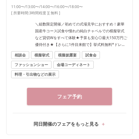
11:00〜/13:00〜/14:00〜/16:00〜/18:00〜
[ 所要時間:
3時間程度
]
[ 無料 ]
＼組数限定開催／初めての式場見学におすすめ！豪華
国産牛コース試食や憧れの純白チャペルでの模擬挙式
など貸切Wをすべて体験★予算も安心◎最大150万円ご
優待付き★【さらに1件目来館で】挙式料無料*ドレス2
0万優待
相談会
模擬挙式
模擬披露宴
試食会
ファッションショー
会場コーディネート
料理・引出物などの展示
フェア予約
同日開催のフェアをもっと見る