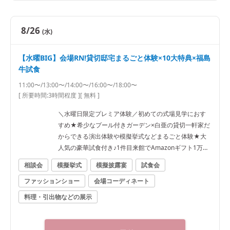
8/26
(水)
【水曜BIG】会場RN!貸切邸宅まるごと体験×10大特典×福島
牛試食
11:00〜/13:00〜/14:00〜/16:00〜/18:00〜
[ 所要時間:
3時間程度
]
[ 無料 ]
＼水曜日限定プレミア体験／初めての式場見学におす
すめ★希少なプール付きガーデン×白亜の貸切一軒家だ
からできる演出体験や模擬挙式などまるごと体験★大
人気の豪華試食付き♪1件目来館でAmazonギフト1万円
進呈
相談会
模擬挙式
模擬披露宴
試食会
ファッションショー
会場コーディネート
料理・引出物などの展示