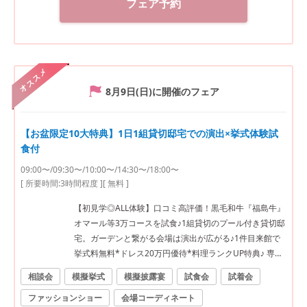
フェア予約
オススメ
8月9日(日)
に開催のフェア
【お盆限定10大特典】1日1組貸切邸宅での演出×挙式体験試
食付
09:00〜/09:30〜/10:00〜/14:30〜/18:00〜
[ 所要時間:
3時間程度
]
[ 無料 ]
【初見学◎ALL体験】口コミ高評価！黒毛和牛『福島牛』
オマール等3万コースを試食♪1組貸切のプール付き貸切邸
宅。ガーデンと繋がる会場は演出が広がる♪1件目来館で
挙式料無料*ドレス20万円優待*料理ランクUP特典♪ 専属
プランナーがふたりの不安や疑問を全て解消！イチから
相談会
模擬挙式
模擬披露宴
試食会
試着会
分かるBIGフェア★ぴったりなWをご提案★ ●＼料理で
ファッションショー
会場コーディネート
選ばれてNo1★／福島県料理ランキング1位★ゲストも大