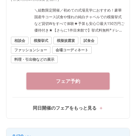
＼組数限定開催／初めての式場見学におすすめ！豪華
国産牛コース試食や憧れの純白チャペルでの模擬挙式
など貸切Wをすべて体験★予算も安心◎最大150万円ご
優待付き★【さらに1件目来館で】挙式料無料*ドレス2
0万優待
相談会
模擬挙式
模擬披露宴
試食会
ファッションショー
会場コーディネート
料理・引出物などの展示
フェア予約
同日開催のフェアをもっと見る