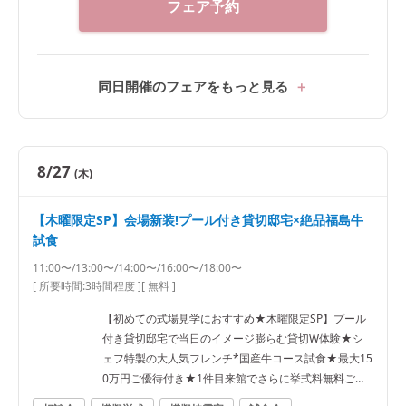
フェア予約
同日開催のフェアをもっと見る
8/27
(木)
【木曜限定SP】会場新装!プール付き貸切邸宅×絶品福島牛
試食
11:00〜/13:00〜/14:00〜/16:00〜/18:00〜
[ 所要時間:
3時間程度
]
[ 無料 ]
【初めての式場見学におすすめ★木曜限定SP】プール
付き貸切邸宅で当日のイメージ膨らむ貸切W体験★シ
ェフ特製の大人気フレンチ*国産牛コース試食★最大15
0万円ご優待付き★1件目来館でさらに挙式料無料ご優
待★