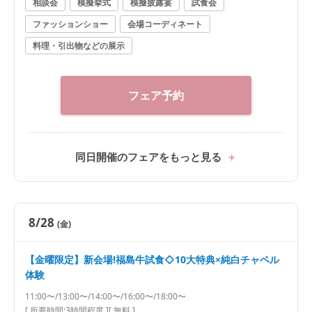
相談会
模擬挙式
模擬披露宴
試食会
ファッションショー
会場コーディネート
料理・引出物などの展示
フェア予約
同日開催のフェアをもっと見る
8/28
(金)
【金曜限定】新会場!福島牛試食◇10大特典×純白チャペル
体験
11:00〜/13:00〜/14:00〜/16:00〜/18:00〜
[ 所要時間:
3時間程度
]
[ 無料 ]