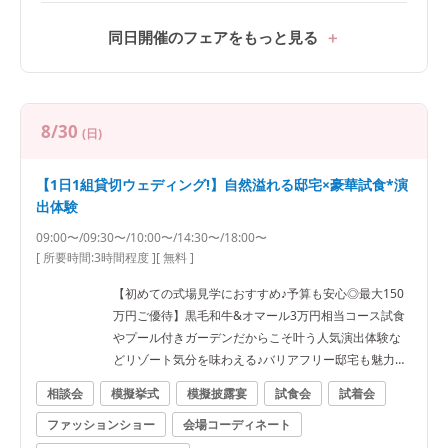
同日開催のフェアをもっと見る
8/30
(日)
【1日1組貸切ウェディング!】自然溢れる邸宅×豪華試食*演
出体験
09:00〜/09:30〜/10:00〜/14:30〜/18:00〜
[ 所要時間:
3時間程度
]
[ 無料 ]
【初めての式場見学におすすめ♪予算も安心◎最大150
万円ご優待】黒毛和牛&オマール3万円相当コース試食
やプール付きガーデンだからこそ叶う人気演出体験な
どリゾート気分を味わえる♪バリアフリー邸宅も魅力！
専属プランナーがふたりの不安や疑問を全て解消！イ
相談会
模擬挙式
模擬披露宴
試食会
試着会
チから分かるBIGフェア★ぴったりなWをご提案★ ●
ファッションショー
会場コーディネート
＼料理で選ばれてNo1★／福島県料理ランキング1位★
ゲストも大満足の料理を無料試食！3万相当福島牛*オ