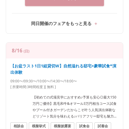
●安心の相談会*実際に打合せを行っているプランナー
だから安心と好評★なんでもご質問ください★
同日開催のフェアをもっと見る
8/16
(日)
【お盆ラスト1日1組貸切W】自然溢れる邸宅×豪華試食*演
出体験
09:00〜/09:30〜/10:00〜/14:30〜/18:00〜
[ 所要時間:
3時間程度
]
[ 無料 ]
【初めての式場見学におすすめ♪予算も安心◎最大150
万円ご優待】黒毛和牛&オマール3万円相当コース試食
やプール付きガーデンだからこそ叶う人気演出体験な
どリゾート気分を味わえる♪バリアフリー邸宅も魅力！
専属プランナーがふたりの不安や疑問を全て解消！イ
相談会
模擬挙式
模擬披露宴
試食会
試着会
チから分かるBIGフェア★ぴったりなWをご提案★ ●