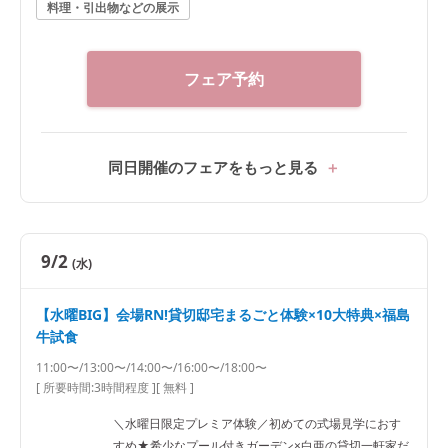
料理・引出物などの展示
マール絶品コース試食★ ●郡山駅10分の好立地×非日
常感溢れるプール付き貸切一軒家で叶える完全プライ
ベートWをまるごと体験★ ・ガーデン演出体験★ドロ
フェア予約
ップ&フライ*バルーン演出 ・模擬挙式★全天候型*幻
想的な雲海演出&感動のチャペルムービー体験など ●
安心の相談会*実際に打合せを行っているプランナーだ
から安心と好評★なんでもご質問ください★
同日開催のフェアをもっと見る
9/2
(水)
【水曜BIG】会場RN!貸切邸宅まるごと体験×10大特典×福島
牛試食
11:00〜/13:00〜/14:00〜/16:00〜/18:00〜
[ 所要時間:
3時間程度
]
[ 無料 ]
＼水曜日限定プレミア体験／初めての式場見学におす
すめ★希少なプール付きガーデン×白亜の貸切一軒家だ