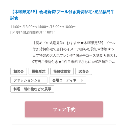
【木曜限定SP】会場新装!プール付き貸切邸宅×絶品福島牛
試食
11:00〜/13:00〜/14:00〜/16:00〜/18:00〜
[ 所要時間:
3時間程度
]
[ 無料 ]
【初めての式場見学におすすめ★木曜限定SP】プール
付き貸切邸宅で当日のイメージ膨らむ貸切W体験★シ
ェフ特製の大人気フレンチ*国産牛コース試食★最大15
0万円ご優待付き★1件目来館でさらに挙式料無料ご優
待★
相談会
模擬挙式
模擬披露宴
試食会
ファッションショー
会場コーディネート
料理・引出物などの展示
フェア予約