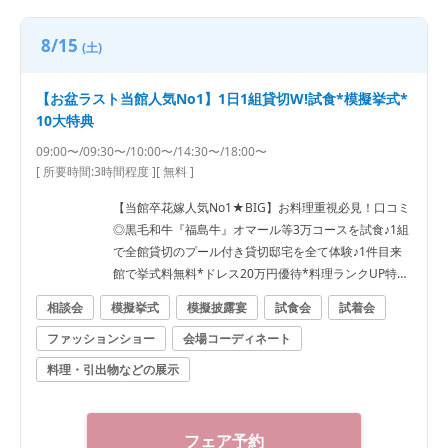
8/15
(土)
【お盆ラスト当館人気No1】1日1組貸切W!試食*模擬挙式*
10大特典
09:00〜/09:30〜/10:00〜/14:30〜/18:00〜
[ 所要時間:
3時間程度
]
[ 無料 ]
【当館卒花嫁人気No1★BIG】お料理重視必見！口コミ
◎黒毛和牛『福島牛』オマール等3万コースを試食♪1組
で全館貸切のプール付き貸切邸宅を全て体験♪1件目来
館で挙式料無料*ドレス20万円優待*料理ランクUP特典
♪ ●＼料理で選ばれてNo1★／福島県料理ランキング1
相談会
模擬挙式
模擬披露宴
試食会
試着会
位★ゲストも大満足の料理を無料試食！3万相当福島牛
ファッションショー
会場コーディネート
*オマール絶品コース試食★ ●郡山駅10分の好立地×非
日常感溢れるプール付き貸切一軒家で叶える完全プラ
料理・引出物などの展示
イベートWをまるごと体験★ ・ガーデン演出体験★ド
ロップ&フライ*バルーン演出 ・模擬挙式★全天候型*
幻想的な雲海演出&感動のチャペルムービー体験など
フェア予約