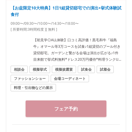
【お盆限定10大特典】1日1組貸切邸宅での演出×挙式体験試
食付
09:00〜/09:30〜/10:00〜/14:30〜/18:00〜
[ 所要時間:
3時間程度
]
[ 無料 ]
【初見学◎ALL体験】口コミ高評価！黒毛和牛『福島
牛』オマール等3万コースを試食♪1組貸切のプール付き
貸切邸宅。ガーデンと繋がる会場は演出が広がる♪1件
目来館で挙式料無料*ドレス20万円優待*料理ランクUP
特典♪ 専属プランナーがふたりの不安や疑問を全て解
相談会
模擬挙式
模擬披露宴
試食会
試着会
消！イチから分かるBIGフェア★ぴったりなWをご提案
ファッションショー
会場コーディネート
★ ●＼料理で選ばれてNo1★／福島県料理ランキング1
位★ゲストも大満足の料理を無料試食！3万相当福島牛
料理・引出物などの展示
*オマール絶品コース試食★ ●郡山駅10分の好立地×非
日常感溢れるプール付き貸切一軒家で叶える完全プラ
イベートWをまるごと体験★ ・ガーデン演出体験★ド
フェア予約
ロップ&フライ*バルーン演出 ・模擬挙式★全天候型*
幻想的な雲海演出&感動のチャペルムービー体験など
●安心の相談会*実際に打合せを行っているプランナー
だから安心と好評★なんでもご質問ください★