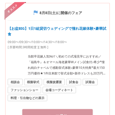
オススメ
8月8日(土)
に開催のフェア
【お盆BIG】1日1組貸切ウェディングで憧れ花嫁体験×豪華試
食
09:00〜/09:30〜/10:00〜/14:30〜/18:00〜
[ 所要時間:
3時間程度
]
[ 無料 ]
当館卒花嫁人気No1＼初めての式場見学におすすめ／
「福島牛』＆オマール海老豪華Wメイン試食付♪希少*憧
れ純白チャペルで感動挙式体験♪豪華10大特典*最大150
万円優待★1件目来館で挙式全額×新作ドレスも20万円優
待
相談会
模擬挙式
模擬披露宴
試食会
試着会
ファッションショー
会場コーディネート
料理・引出物などの展示