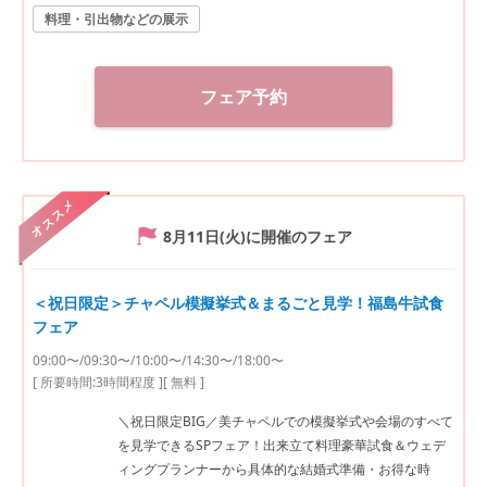
満足の料理を無料試食！3万相当福島牛*オマール絶品コ
料理・引出物などの展示
ース試食★ ●郡山駅10分の好立地×非日常感溢れるプー
ル付き貸切一軒家で叶える完全プライベートWをまるご
と体験★ ・ガーデン演出体験★ドロップ&フライ*バルー
フェア予約
ン演出 ・模擬挙式★全天候型*幻想的な雲海演出&感動の
チャペルムービー体験など ●安心の相談会*実際に打合せ
を行っているプランナーだから安心と好評★なんでもご
質問ください★
オススメ
8月11日(火)
に開催のフェア
＜祝日限定＞チャペル模擬挙式＆まるごと見学！福島牛試食
フェア
09:00〜/09:30〜/10:00〜/14:30〜/18:00〜
[ 所要時間:
3時間程度
]
[ 無料 ]
＼祝日限定BIG／美チャペルでの模擬挙式や会場のすべて
を見学できるSPフェア！出来立て料理豪華試食＆ウェデ
ィングプランナーから具体的な結婚式準備・お得な時