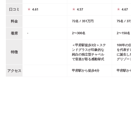
口コミ
4.61
4.57
4.67
料金
72
名
/
351
万円
75
名
/
37
着席
-
2
〜
300
名
2
〜
150
名
＜甲府駅徒歩3分＞ステ
100年の
ンドグラスが印象的な
を代表す
特徴
純白の独立型チャペル
に誕生し
で音楽が彩る感動挙式
グリゾー
アクセス
甲府
駅
から
徒歩
4
分
甲府
駅
か