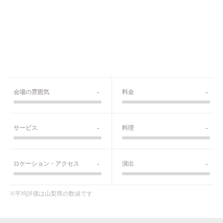
-
-
会場の雰囲気
料金
-
-
サービス
料理
-
-
ロケーション・アクセス
演出
※平均評価は
山梨県
の数値です