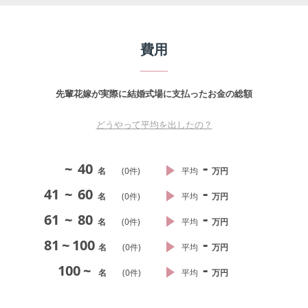
費用
先輩花嫁が実際に結婚式場に支払ったお金の総額
どうやって平均を出したの？
-
~
40
名
(
0
件)
平均
万円
-
41
~
60
名
(
0
件)
平均
万円
-
61
~
80
名
(
0
件)
平均
万円
-
81
~
100
名
(
0
件)
平均
万円
-
100
~
名
(
0
件)
平均
万円