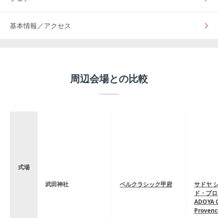
基本情報／アクセス
周辺会場との比較
式場
武田神社
ベルクラシック甲府
サドヤ 
ド・プロ
ADOYA C
Proven