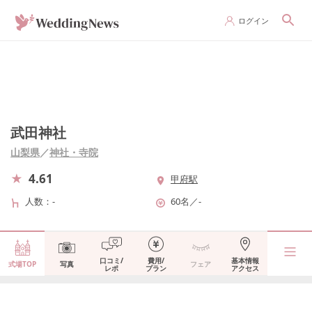
ログイン
武田神社
山梨県
／
神社・寺院
4.61
甲府駅
人数
-
60名
／
-
口コミ/
費用/
基本情報
式場TOP
写真
フェア
レポ
プラン
アクセス