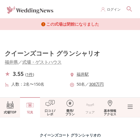
ログイン
この式場は閉館になりました
クイーンズコート グランシャリオ
福井県
／
式場・ゲストハウス
3.55
福井駅
(
1件
)
人数
2名〜150名
50
名
／
308
万円
口コミ/
費用/
基本情報
式場TOP
写真
フェア
レポ
プラン
アクセス
クイーンズコート グランシャリオ
の