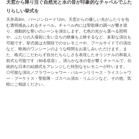
天窓から降り注ぐ自然光と水の音が印象的なチャペルでふた
りらしい挙式を
天井高8m、バージンロード12m。天窓からの優しい光がふたりを包
む透明感あふれるチャペル。チャペル内には聖歌隊の調べが響き渡
り、感動的な誓いのシーンを演出します。七色の光から選べる照明
や、ふたりの入場前に生い立ちの映像を上映するなど、多彩な演出も
可能です。挙式後は大階段でのセレモニーや、プールサイドでの演出
など、映画のワンシーンのような時間をお楽しみいただけます。ま
た、格式にこだわらず自分たちらしさを表現したオリジナルの和装人
前式も可能です（80名収容）。清らかな水の音が響くチャペルで、伝
統的な日本の結婚式をアレンジした特別なセレモニーが叶います。
◎可能な演出／フラワーシャワー・バルーンリリース・ライスシャワ
ー・ブーケトス・聖歌隊・ゴスペル演出・リムジンなど。その他、気
軽にご相談ください。