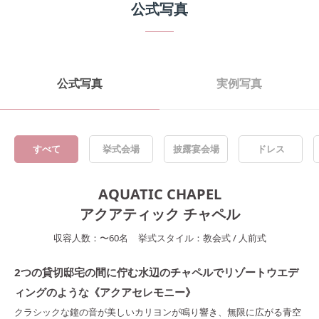
公式写真
公式写真
実例写真
すべて
挙式会場
披露宴会場
ドレス
AQUATIC CHAPEL
アクアティック チャペル
収容人数：
〜
60
名
挙式スタイル：
教会式
/
人前式
2つの貸切邸宅の間に佇む水辺のチャペルでリゾートウエデ
ィングのような《アクアセレモニー》
クラシックな鐘の音が美しいカリヨンが鳴り響き、無限に広がる青空