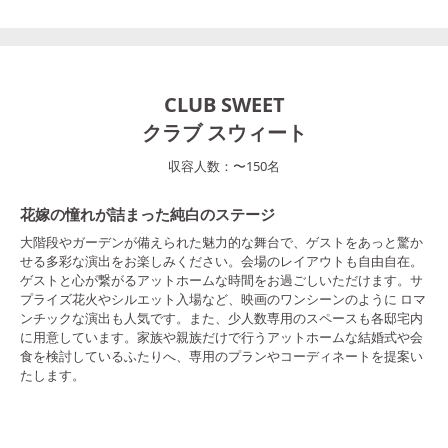
CLUB SWEET
クラブ スウィート
収容人数：
〜
150
名
花嫁の憧れが詰まった純白のステージ
大階段やガーデンが備えられた魅力的な舞台で、ゲストをあっと驚か
せる多彩な演出をお楽しみください。会場のレイアウトも自由自在。
ゲストと心が繋がるアットホームな時間をお過ごしいただけます。サ
プライズ花火やシルエット入場など、映画のワンシーンのように ロマ
ンチックな演出も人気です。また、少人数専用のスペースも各邸宅内
に用意しています。家族や親族だけで行うアットホームな結婚式や会
食を検討しているふたりへ、専用のプランやコーディネートを提案い
たします。