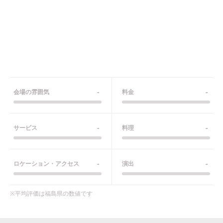
-
-
会場の雰囲気
料金
-
-
サービス
料理
-
-
ロケーション・アクセス
演出
※平均評価は
福島県
の数値です