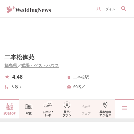
ログイン
二本松御苑
福島県
／
式場・ゲストハウス
4.48
二本松駅
人数
-
60名
／
-
口コミ/
費用/
基本情報
式場TOP
写真
フェア
レポ
プラン
アクセス