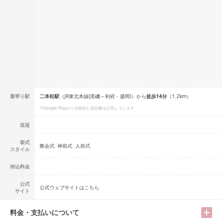
最寄り駅
二本松
駅
（
JR東北本線(黒磯～利府・盛岡)
）
から
徒歩
14
分
（
1.2
km）
※Google Mapから自動的に駅距離を計算しています
送迎
挙式
教会式
神前式
人前式
スタイル
持込料金
公式
公式ウェブサイトはこちら
サイト
料金・支払いについて