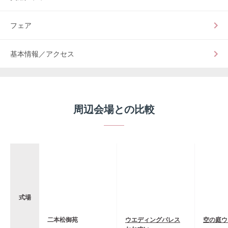
フェア
基本情報／アクセス
周辺会場との比較
式場
二本松御苑
ウエディングパレス
空の庭ウ