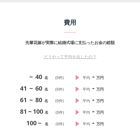
費用
先輩花嫁が実際に結婚式場に支払ったお金の総額
どうやって平均を出したの？
-
~
40
名
(
0
件)
平均
万円
-
41
~
60
名
(
0
件)
平均
万円
-
61
~
80
名
(
0
件)
平均
万円
-
81
~
100
名
(
0
件)
平均
万円
-
100
~
名
(
0
件)
平均
万円