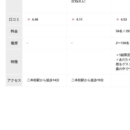
かねすい
口コミ
4.48
4.11
4.53
料金
58
名
/
29
着席
-
-
2
〜
130
名
＜1組限
＞あだた
特徴
然をゲス
森の中で
アクセス
二本松
駅
から
徒歩
14
分
二本松
駅
から
徒歩
19
分