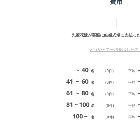
費用
先輩花嫁が実際に結婚式場に支払っ
どうやって平均を出したの
-
~
40
名
(
0
件)
平均
-
41
~
60
名
(
0
件)
平均
-
61
~
80
名
(
0
件)
平均
-
81
~
100
名
(
0
件)
平均
-
100
~
名
(
0
件)
平均