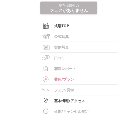
現在掲載中の
フェアがありません
式場TOP
公式写真
実例写真
口コミ
花嫁レポート
費用/
プラン
フェア
/見学
基本情報
/
アクセス
延期/キャンセル規定