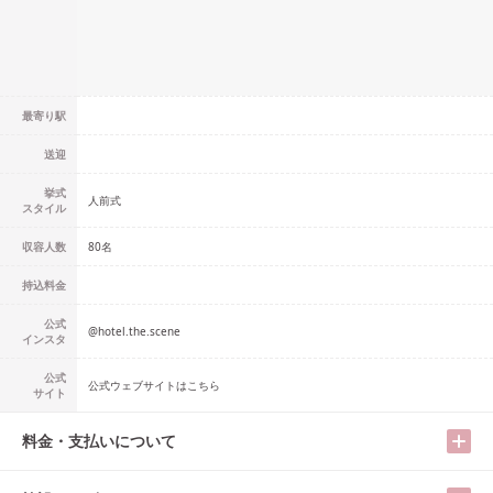
最寄り駅
送迎
挙式
人前式
スタイル
収容人数
80
名
持込料金
公式
@
hotel.the.scene
インスタ
公式
公式ウェブサイトはこちら
サイト
料金・支払いについて