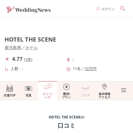
ログイン
HOTEL THE SCENE
鹿児島県
／
ホテル
4.77
-
(
1件
)
人数
-
11
名
／
72
万円
口コミ/
費用/
基本情報
式場TOP
写真
フェア
レポ
プラン
アクセス
HOTEL THE SCENE
の
口コミ