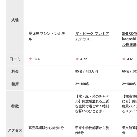
式場
鹿児島ワシントンホテ
ザ・ピーク プレミア
SHIROY
ル
ムテラス
kagos
ル鹿児島
口コミ
3.66
4.72
4.61
料金
85
名
/
432
万円
66
名
/
30
着席
-
2
〜
160
名
2
〜
500
名
【水・緑・光のチャペ
【標高10
ル】開放感溢れる上質
にも】錦
特徴
な空間で過ごす＊特別
絶景パノ
な誓いのひととき♪
るステイ
高見馬場
駅
から
徒歩
1
分
甲東中学校前
駅
から
徒
天文館通
アクセス
歩
5
分
分