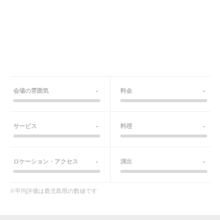
-
-
会場の雰囲気
料金
-
-
サービス
料理
-
-
ロケーション・アクセス
演出
※平均評価は
鹿児島県
の数値です