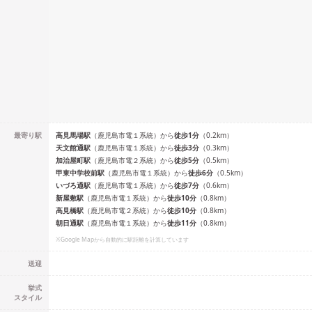
最寄り駅
高見馬場
駅
（
鹿児島市電１系統
）
から
徒歩
1
分
（
0.2
km）
天文館通
駅
（
鹿児島市電１系統
）
から
徒歩
3
分
（
0.3
km）
加治屋町
駅
（
鹿児島市電２系統
）
から
徒歩
5
分
（
0.5
km）
甲東中学校前
駅
（
鹿児島市電１系統
）
から
徒歩
6
分
（
0.5
km）
いづろ通
駅
（
鹿児島市電１系統
）
から
徒歩
7
分
（
0.6
km）
新屋敷
駅
（
鹿児島市電１系統
）
から
徒歩
10
分
（
0.8
km）
高見橋
駅
（
鹿児島市電２系統
）
から
徒歩
10
分
（
0.8
km）
朝日通
駅
（
鹿児島市電１系統
）
から
徒歩
11
分
（
0.8
km）
※Google Mapから自動的に駅距離を計算しています
送迎
挙式
スタイル