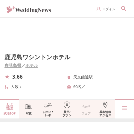
ログイン
鹿児島ワシントンホテル
鹿児島県
／
ホテル
3.66
天文館通駅
人数
-
60名
／
-
口コミ/
費用/
基本情報
式場TOP
写真
フェア
レポ
プラン
アクセス