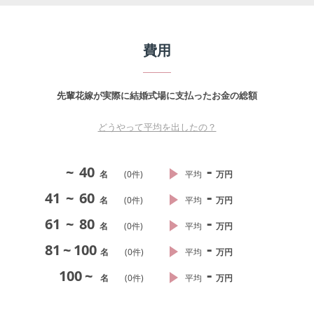
費用
先輩花嫁が実際に結婚式場に支払ったお金の総額
どうやって平均を出したの？
-
~
40
名
(
0
件)
平均
万円
-
41
~
60
名
(
0
件)
平均
万円
-
61
~
80
名
(
0
件)
平均
万円
-
81
~
100
名
(
0
件)
平均
万円
-
100
~
名
(
0
件)
平均
万円