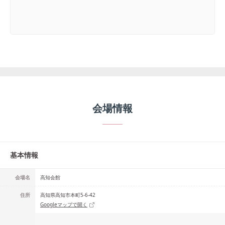
会場情報
基本情報
会場名
高知会館
住所
高知県高知市本町5-6-42
Googleマップで開く