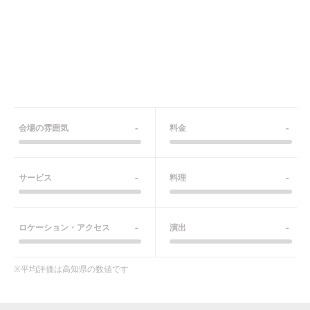
-
-
会場の雰囲気
料金
-
-
サービス
料理
-
-
ロケーション・アクセス
演出
※平均評価は
高知県
の数値です