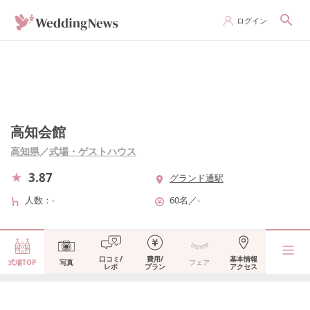
ログイン
高知会館
高知県
／
式場・ゲストハウス
3.87
グランド通駅
人数
-
60名
／
-
口コミ/
費用/
基本情報
式場TOP
写真
フェア
レポ
プラン
アクセス