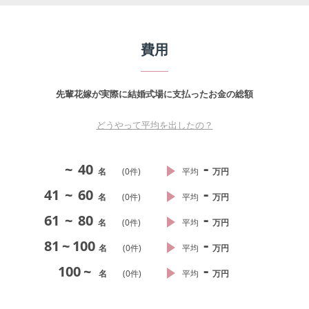
費用
先輩花嫁が実際に結婚式場に支払ったお金の総額
どうやって平均を出したの？
-
~
40
名
(
0
件)
平均
万円
-
41
~
60
名
(
0
件)
平均
万円
-
61
~
80
名
(
0
件)
平均
万円
-
81
~
100
名
(
0
件)
平均
万円
-
100
~
名
(
0
件)
平均
万円