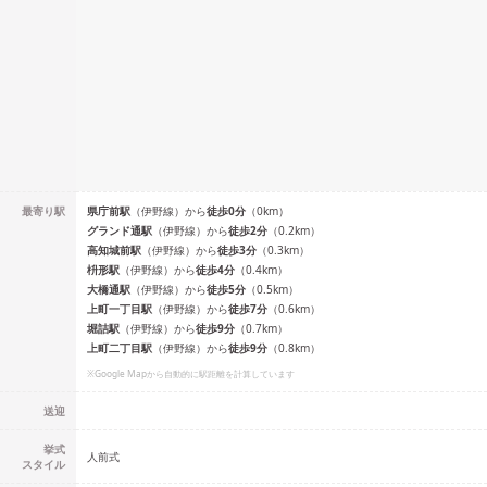
最寄り駅
県庁前
駅
（
伊野線
）
から
徒歩
0
分
（
0
km）
グランド通
駅
（
伊野線
）
から
徒歩
2
分
（
0.2
km）
高知城前
駅
（
伊野線
）
から
徒歩
3
分
（
0.3
km）
枡形
駅
（
伊野線
）
から
徒歩
4
分
（
0.4
km）
大橋通
駅
（
伊野線
）
から
徒歩
5
分
（
0.5
km）
上町一丁目
駅
（
伊野線
）
から
徒歩
7
分
（
0.6
km）
堀詰
駅
（
伊野線
）
から
徒歩
9
分
（
0.7
km）
上町二丁目
駅
（
伊野線
）
から
徒歩
9
分
（
0.8
km）
※Google Mapから自動的に駅距離を計算しています
送迎
挙式
人前式
スタイル