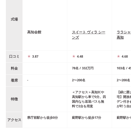
式場
高知会館
スイート ヴィラ シー
ララシャ
ンズ
高知
口コミ
3.87
4.48
4.68
料金
78
名
/
332
万円
103
名
/
4
着席
-
2
〜
200
名
2
〜
200
名
＜アクセス＞高知ICや
【緑に囲
高知駅から車で5分。四
宅】開放
特徴
国内なら送迎バスも無
デン付き
料で2台を用意
が叶う自
県庁前
駅
から
徒歩
0
分
薊野
駅
から
徒歩
17
分
薊野
駅
か
アクセス