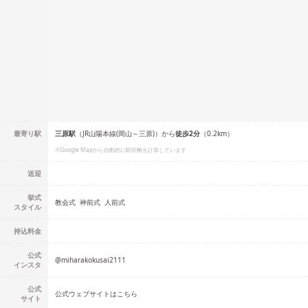
最寄り駅
三原
駅
（
JR山陽本線(岡山～三原)
）
から
徒歩
2
分
（
0.2
km）
※Google Mapから自動的に駅距離を計算しています
送迎
挙式
教会式
神前式
人前式
スタイル
持込料金
公式
@
miharakokusai2111
インスタ
公式
公式ウェブサイトはこちら
サイト