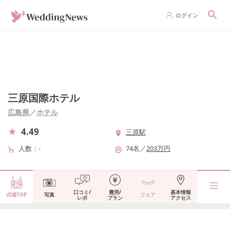
ログイン
三原国際ホテル
広島県
／
ホテル
4.49
三原駅
人数
-
74
名
／
203
万円
口コミ/
費用/
基本情報
式場TOP
写真
フェア
レポ
プラン
アクセス