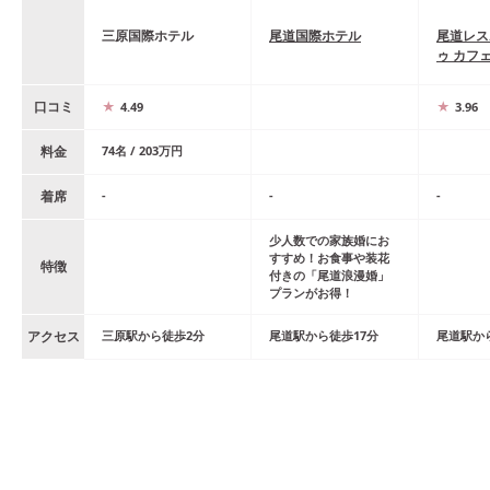
三原国際ホテル
尾道国際ホテル
尾道レス
ゥ カフ
口コミ
4.49
3.96
料金
74
名
/
203
万円
着席
-
-
-
少人数での家族婚にお
すすめ！お食事や装花
特徴
付きの「尾道浪漫婚」
プランがお得！
アクセス
三原
駅
から
徒歩
2
分
尾道
駅
から
徒歩
17
分
尾道
駅
か