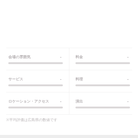
-
-
会場の雰囲気
料金
-
-
サービス
料理
-
-
ロケーション・アクセス
演出
※平均評価は
広島県
の数値です