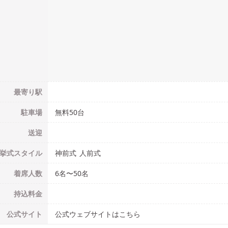
最寄り駅
駐車場
無料50台
送迎
挙式
スタイル
神前式
人前式
着席人数
6名
〜
50名
持込料金
公式
サイト
公式ウェブサイトはこちら