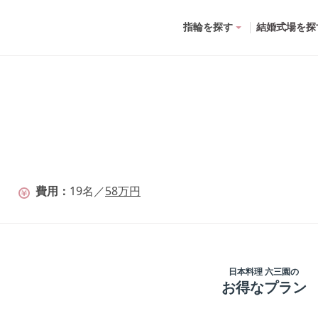
指輪を探す
結婚式場を探
名
費用
19
名
／
58
万円
日本料理 六三園
の
お得なプラン