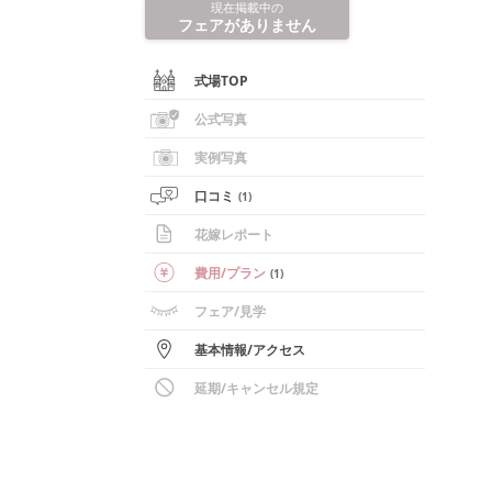
現在掲載中の
フェアがありません
式場TOP
公式写真
実例写真
口コミ
(
1
)
花嫁レポート
費用/
プラン
(
1
)
フェア
/見学
基本情報
/
アクセス
延期/キャンセル規定