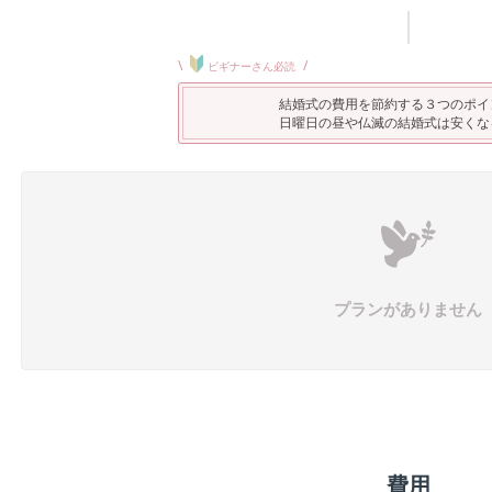
\
/
ビギナーさん必読
結婚式の費用を節約する３つのポイ
日曜日の昼や仏滅の結婚式は安くな
プランがありません
費用