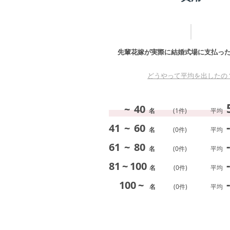
先輩花嫁が実際に結婚式場に支払っ
どうやって平均を出したの
~
40
名
(
1
件)
平均
-
41
~
60
名
(
0
件)
平均
-
61
~
80
名
(
0
件)
平均
-
81
~
100
名
(
0
件)
平均
-
100
~
名
(
0
件)
平均