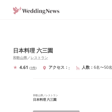
日本料理 六三園
和歌山県
／
レストラン
4.61
アクセス
-
人数
6名〜50
(
1件
)
和歌山県
／
レストラン
日本料理 六三園