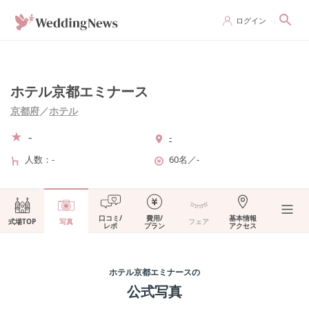
ログイン
ホテル京都エミナース
京都府
／
ホテル
-
-
人数
-
60名
／
-
口コミ/
費用/
基本情報
式場TOP
写真
フェア
レポ
プラン
アクセス
ホテル京都エミナース
の
公式写真