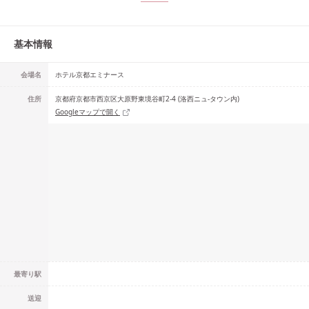
基本情報
会場名
ホテル京都エミナース
住所
京都府京都市西京区大原野東境谷町2-4 (洛西ニュ-タウン内)
Googleマップで開く
最寄り駅
送迎