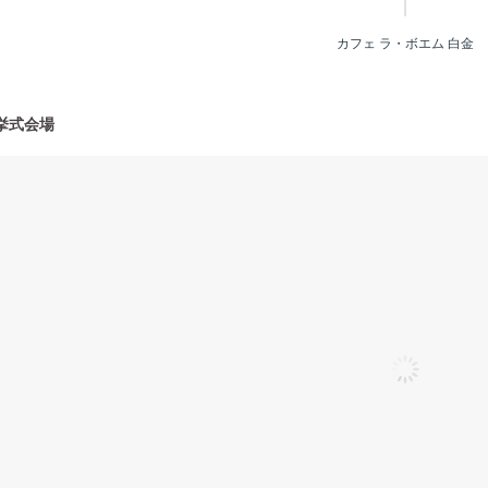
カフェ ラ・ボエム 白金
挙式会場