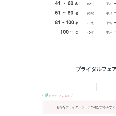
-
41
~
60
名
(
0
件)
平均
-
61
~
80
名
(
0
件)
平均
-
81
~
100
名
(
0
件)
平均
-
100
~
名
(
0
件)
平均
ブライダルフェ
\
/
ビギナーさん必読
お得なブライダルフェアの選び方を今すぐ