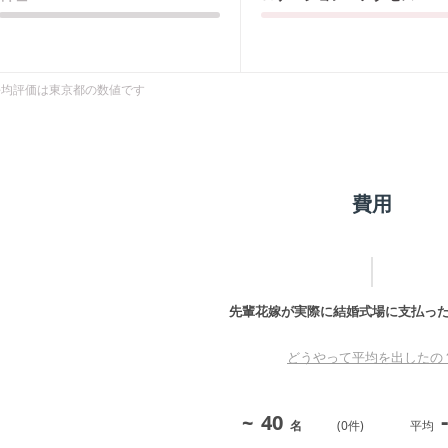
平均評価は
東京都
の数値です
費用
先輩花嫁が実際に結婚式場に支払っ
どうやって平均を出したの
-
~
40
名
(
0
件)
平均