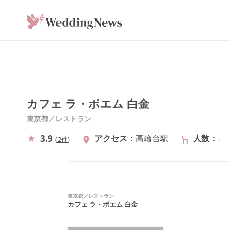
カフェ ラ・ボエム 白金
東京都
／
レストラン
3.9
アクセス
高輪台駅
人数
-
(
2件
)
東京都
／
レストラン
カフェ ラ・ボエム 白金