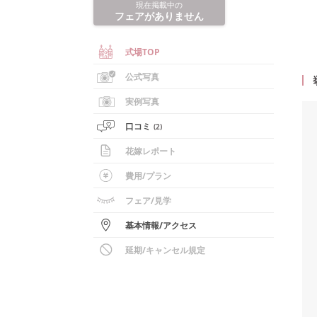
現在掲載中の
フェアがありません
式場TOP
公式写真
実例写真
口コミ
(
2
)
花嫁レポート
費用/
プラン
フェア
/見学
基本情報
/
アクセス
延期/キャンセル規定