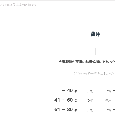
平均評価は
茨城県
の数値です
費用
先輩花嫁が実際に結婚式場に支払っ
どうやって平均を出したの
-
~
40
名
(
0
件)
平均
-
41
~
60
名
(
0
件)
平均
-
61
~
80
名
(
0
件)
平均