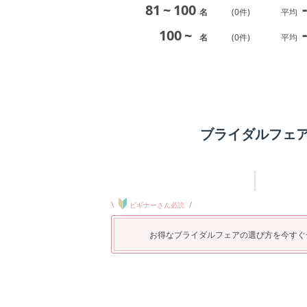
-
81
~
100
名
(
0
件)
平均
-
100
~
名
(
0
件)
平均
ブライダルフェ
\
/
ビギナーさん必読
お得なブライダルフェアの選び方を今すぐ