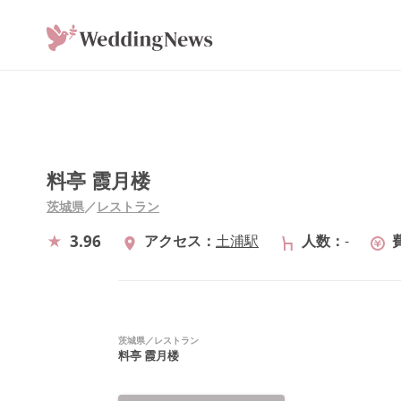
料亭 霞月楼
茨城県
／
レストラン
3.96
アクセス
土浦駅
人数
-
茨城県
／
レストラン
料亭 霞月楼