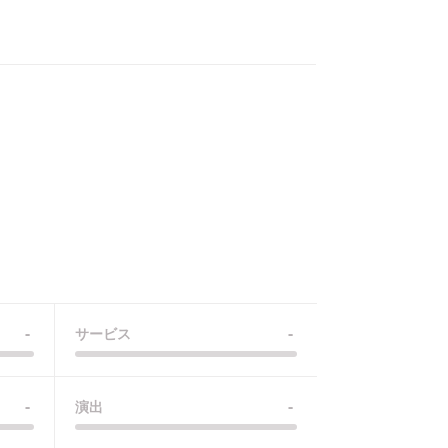
-
-
サービス
-
-
演出