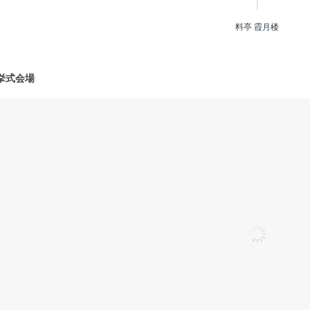
料亭 霞月楼
挙式会場