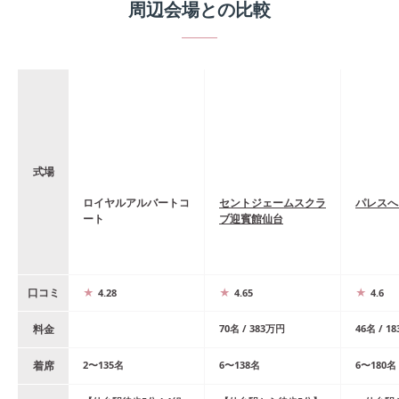
周辺会場との比較
式場
ロイヤルアルバートコ
セントジェームスクラ
パレスへ
ート
ブ迎賓館仙台
口コミ
4.28
4.65
4.6
料金
70
名
/
383
万円
46
名
/
18
着席
2
〜
135
名
6
〜
138
名
6
〜
180
名