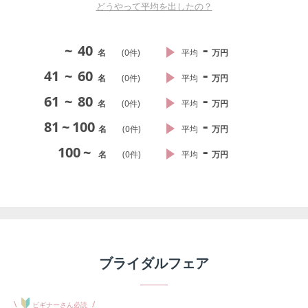
どうやって平均を出したの？
-
~
40
名
(
0
件)
平均
万円
-
41
~
60
名
(
0
件)
平均
万円
-
61
~
80
名
(
0
件)
平均
万円
-
81
~
100
名
(
0
件)
平均
万円
-
100
~
名
(
0
件)
平均
万円
ブライダルフェア
\
/
ビギナーさん必読