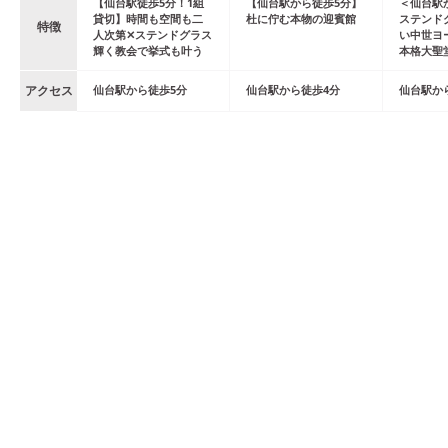
【仙台駅徒歩5分！1組
【仙台駅から徒歩5分】
＜仙台駅
貸切】時間も空間も二
杜に佇む本物の迎賓館
ステンド
特徴
人次第✕ステンドグラス
い中世ヨ
輝く教会で挙式も叶う
本格大聖
アクセス
仙台
駅
から
徒歩
5
分
仙台
駅
から
徒歩
4
分
仙台
駅
か