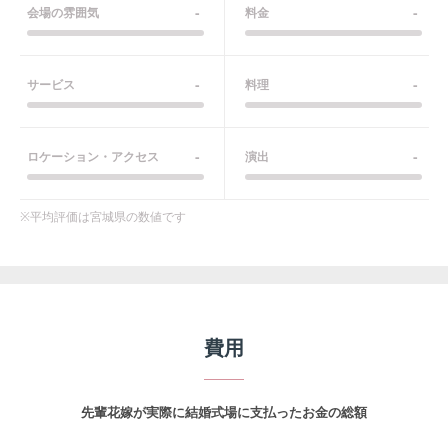
-
-
会場の雰囲気
料金
-
-
サービス
料理
-
-
ロケーション・アクセス
演出
※平均評価は
宮城県
の数値です
費用
先輩花嫁が実際に結婚式場に支払ったお金の総額