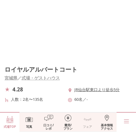
ロイヤルアルバートコート
宮城県
／
式場・ゲストハウス
4.28
JR仙台駅東口より徒歩5分
人数
2名〜135名
60名
／
-
口コミ/
費用/
基本情報
式場TOP
写真
フェア
レポ
プラン
アクセス