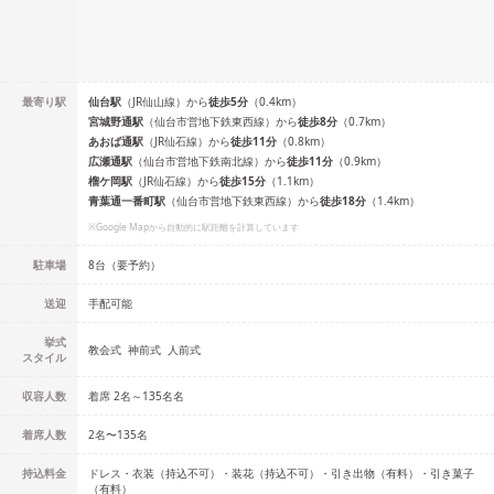
最寄り駅
仙台
駅
（
JR仙山線
）
から
徒歩
5
分
（
0.4
km）
宮城野通
駅
（
仙台市営地下鉄東西線
）
から
徒歩
8
分
（
0.7
km）
あおば通
駅
（
JR仙石線
）
から
徒歩
11
分
（
0.8
km）
広瀬通
駅
（
仙台市営地下鉄南北線
）
から
徒歩
11
分
（
0.9
km）
榴ケ岡
駅
（
JR仙石線
）
から
徒歩
15
分
（
1.1
km）
青葉通一番町
駅
（
仙台市営地下鉄東西線
）
から
徒歩
18
分
（
1.4
km）
※Google Mapから自動的に駅距離を計算しています
駐車場
8台（要予約）
送迎
手配可能
挙式
教会式
神前式
人前式
スタイル
収容人数
着席 2名～135名
名
着席人数
2名
〜
135名
持込料金
ドレス・衣装（持込不可）・装花（持込不可）・引き出物（有料）・引き菓子
（有料）