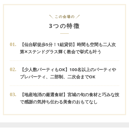
この会場の
3つの特徴
0
1
.
【仙台駅徒歩5分！1組貸切】時間も空間も二人次
第✕ステンドグラス輝く教会で挙式も叶う
0
2
.
【少人数パーティもOK】100名以上のパーティや
プレパーティ、二部制、二次会までOK
0
3
.
【地産地消の厳選食材】宮城の旬の食材と巧みな技
で感謝の気持ち伝わる美食のおもてなし