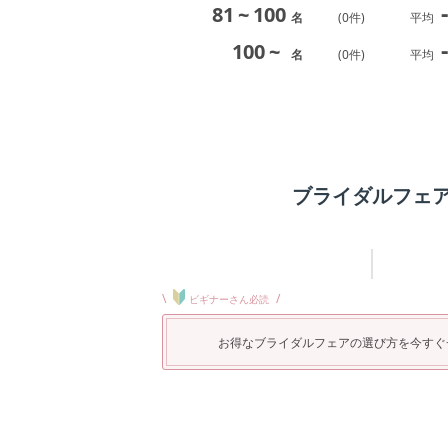
-
81
~
100
名
(
0
件)
平均
-
100
~
名
(
0
件)
平均
ブライダルフェ
\
/
ビギナーさん必読
お得なブライダルフェアの選び方を今すぐ