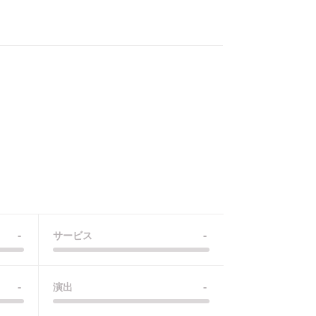
-
-
サービス
-
-
演出