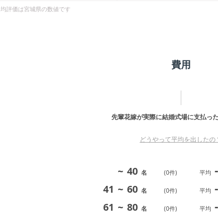
平均評価は
宮城県
の数値です
費用
先輩花嫁が実際に結婚式場に支払っ
どうやって平均を出したの
-
~
40
名
(
0
件)
平均
-
41
~
60
名
(
0
件)
平均
-
61
~
80
名
(
0
件)
平均