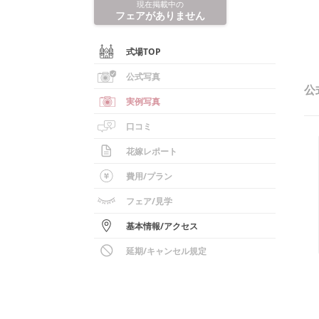
現在掲載中の
フェアがありません
式場TOP
公式写真
公
実例写真
口コミ
花嫁レポート
費用/
プラン
フェア
/見学
基本情報
/
アクセス
延期/キャンセル規定