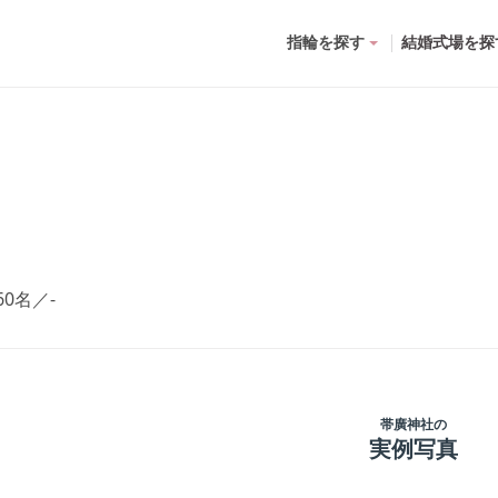
指輪を探す
結婚式場を探
60名
／
-
帯廣神社
の
実例写真