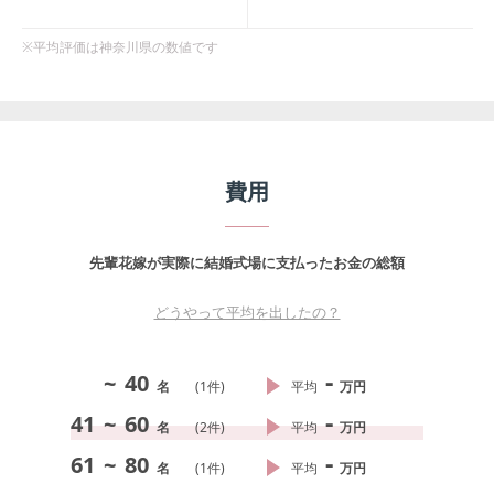
※平均評価は
神奈川県
の数値です
費用
先輩花嫁が実際に結婚式場に支払ったお金の総額
どうやって平均を出したの？
-
~
40
名
(
1
件)
平均
万円
-
41
~
60
名
(
2
件)
平均
万円
-
61
~
80
名
(
1
件)
平均
万円