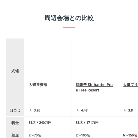
周辺会場との比較
式場
大磯迎賓舘
指帆亭 Shihantei Pin
大磯プリ
e Tree Resort
口コミ
3.93
4.48
3.8
料金
51
名
/
240
万円
38
名
/
171
万円
着席
2
〜
70
名
2
〜
100
名
6
〜
150
名