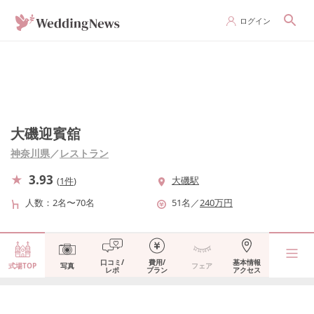
ログイン
大磯迎賓舘
神奈川県
／
レストラン
3.93
大磯駅
(
1件
)
人数
2名〜70名
51
名
／
240
万円
口コミ/
費用/
基本情報
式場TOP
写真
フェア
レポ
プラン
アクセス