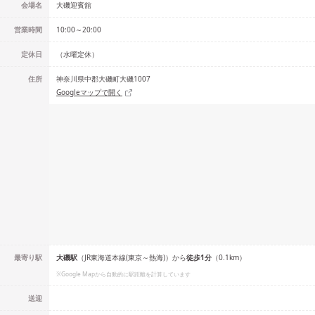
会場名
大磯迎賓舘
営業時間
10:00～20:00
定休日
（水曜定休）
住所
神奈川県中郡大磯町大磯1007
Googleマップで開く
最寄り駅
大磯
駅
（
JR東海道本線(東京～熱海)
）
から
徒歩
1
分
（
0.1
km）
※Google Mapから自動的に駅距離を計算しています
送迎