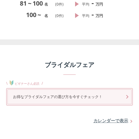
-
81
~
100
名
(
0
件)
平均
万円
-
100
~
名
(
0
件)
平均
万円
ブライダルフェア
\
/
ビギナーさん必読
お得なブライダルフェアの選び方を今すぐチェック！
カレンダーで表示