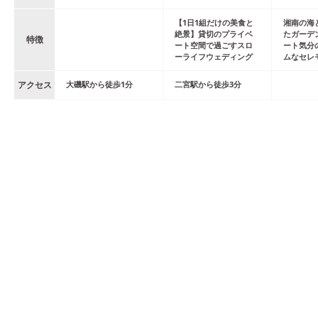
【1日1組だけの美食と
湘南の海
絶景】貸切のプライベ
たガーデ
特徴
ート空間で過ごすスロ
ート気分
ーライフウェディング
ムなセレ
アクセス
大磯
駅
から
徒歩
1
分
二宮
駅
から
徒歩
3
分