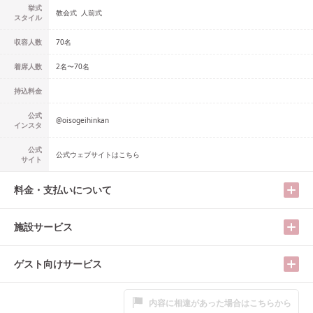
挙式
教会式
人前式
スタイル
収容人数
70
名
着席人数
2名
〜
70名
持込料金
公式
@
oisogeihinkan
インスタ
公式
公式ウェブサイトはこちら
サイト
料金・支払いについて
施設サービス
ゲスト向けサービス
内容に相違があった場合はこちらから